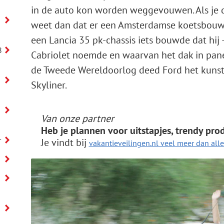
in de auto kon worden weggevouwen. Als je da
weet dan dat er een Amsterdamse koetsbouwe
een Lancia 35 pk-chassis iets bouwde dat hij
8
Cabriolet noemde en waarvan het dak in pan
de Tweede Wereldoorlog deed Ford het kunst
Skyliner.
Van onze partner
Heb je plannen voor uitstapjes, trendy pro
r
Je vindt bij
vakantieveilingen.nl veel meer dan alle