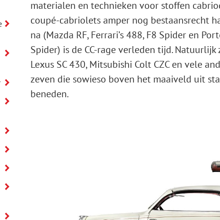
materialen en technieken voor stoffen cabri
coupé-cabriolets amper nog bestaansrecht h
e
na (Mazda RF, Ferrari’s 488, F8 Spider en Po
Spider) is de CC-rage verleden tijd. Natuurlij
Lexus SC 430, Mitsubishi Colt CZC en vele ande
zeven die sowieso boven het maaiveld uit sta
r
beneden.
y