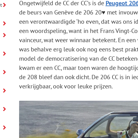
Ongetwijfeld de CC der CC’s is de
Peugeot 206
t
de beurs van Genève de 206 20♥ met invouwb
een verontwaardigde ‘ho even, dat was ons id
een woordspeling, want in het Frans Vingt-Coe
vainceur, wat weer winnaar betekent. En een
was behalve erg leuk ook nog eens best prakt
model de democratisering van de CC beteken
kwam er een CC, maar toen waren de hoogtijda
de 208 bleef dan ook dicht. De 206 CC is in ie
verkrijgbaar, ook voor leuke prijzen.