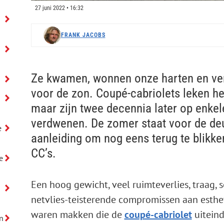
27 juni 2022 • 16:32
FRANK JACOBS
Ze kwamen, wonnen onze harten en ve
voor de zon. Coupé-cabriolets leken h
maar zijn twee decennia later op enkel
verdwenen. De zomer staat voor de deu
e
aanleiding om nog eens terug te blik
CC’s.
e
Een hoog gewicht, veel ruimteverlies, traag,
netvlies-teisterende compromissen aan esth
waren makken die de
coupé-cabriolet
uiteind
n