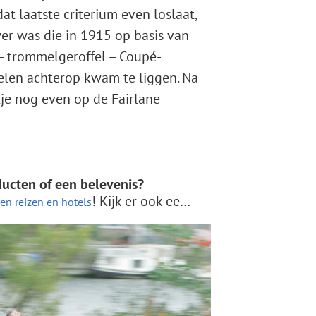
t laatste criterium even loslaat,
r was die in 1915 op basis van
 – trommelgeroffel – Coupé-
elen achterop kwam te liggen. Na
je nog even op de Fairlane
ducten of een belevenis?
! Kijk er ook eens voor dagjes uit, het huren van een supercar en veel meer!
en reizen en hotels