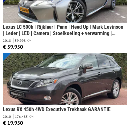
Lexus LC 500h | Rijklaar | Pano | Head Up | Mark Levinson
| Leder | LED | Camera | Stoelkoeling + verwarming |
Memory
2018
59.998 KM
€ 59.950
Lexus RX 450h 4WD Executive Trekhaak GARANTIE
2010
176.485 KM
€ 19.950