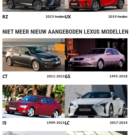
RZ
UX
2023-heden
2019-heden
NIET MEER NIEUW AANGEBODEN LEXUS MODELLEN
CT
GS
2011-2021
1993-2018
IS
LC
1999-2021
2017-2024