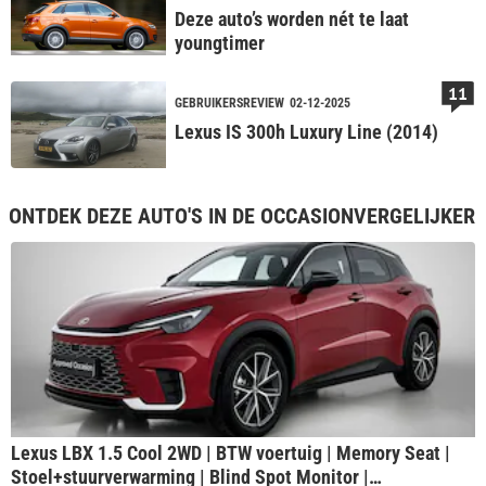
Deze auto’s worden nét te laat
youngtimer
11
GEBRUIKERSREVIEW
02-12-2025
Lexus IS 300h Luxury Line (2014)
ONTDEK DEZE AUTO'S IN DE OCCASIONVERGELIJKER
Lexus LBX 1.5 Cool 2WD | BTW voertuig | Memory Seat |
Stoel+stuurverwarming | Blind Spot Monitor |