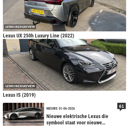
GEBRUIKERSREVIEW
Lexus UX 250h Luxury Line (2022)
GEBRUIKERSREVIEW
Lexus IS (2019)
61
NIEUWS
01-06-2026
Nieuwe elektrische Lexus die
symbool staat voor nieuwe
generatie EV's, komt niet