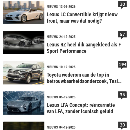
30
NIEUWS
13-01-2026
Lexus LC Convertible krijgt nieuw
front, maar was dat nodig?
57
NIEUWS
24-12-2025
Lexus RZ heel dik aangekleed als F
Sport Performance
194
NIEUWS
10-12-2025
Toyota wederom aan de top in
betrouwbaarheidsonderzoek, Tesla
stijgt
36
NIEUWS
05-12-2025
Lexus LFA Concept: reïncarnatie
van LFA, zonder iconisch geluid
20
NIEUWS
04-12-2025