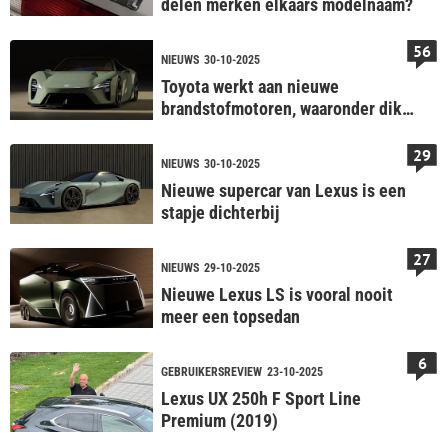
delen merken elkaars modelnaam?
56
NIEUWS
30-10-2025
Toyota werkt aan nieuwe
brandstofmotoren, waaronder dikke
V8
29
NIEUWS
30-10-2025
Nieuwe supercar van Lexus is een
stapje dichterbij
27
NIEUWS
29-10-2025
Nieuwe Lexus LS is vooral nooit
meer een topsedan
6
GEBRUIKERSREVIEW
23-10-2025
Lexus UX 250h F Sport Line
Premium (2019)