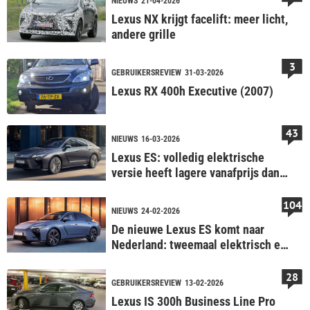
NIEUWS
21-04-2026
Lexus NX krijgt facelift: meer licht,
andere grille
3
GEBRUIKERSREVIEW
31-03-2026
Lexus RX 400h Executive (2007)
43
NIEUWS
16-03-2026
Lexus ES: volledig elektrische
versie heeft lagere vanafprijs dan
hybride
104
NIEUWS
24-02-2026
De nieuwe Lexus ES komt naar
Nederland: tweemaal elektrisch en
tweemaal hybride
28
GEBRUIKERSREVIEW
13-02-2026
Lexus IS 300h Business Line Pro