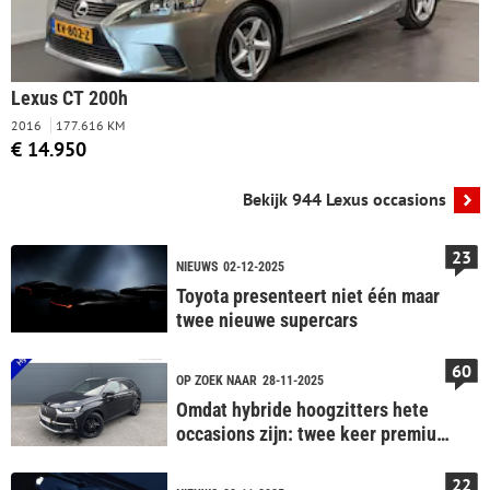
Lexus CT 200h
2016
177.616 KM
€ 14.950
Bekijk 944 Lexus occasions
23
NIEUWS
02-12-2025
Toyota presenteert niet één maar
twee nieuwe supercars
60
OP ZOEK NAAR
28-11-2025
Omdat hybride hoogzitters hete
occasions zijn: twee keer premium,
één keer aflopende daklijn
22