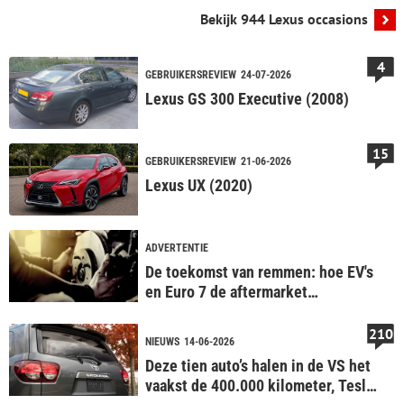
Bekijk 944 Lexus occasions
4
GEBRUIKERSREVIEW
24-07-2026
Lexus GS 300 Executive (2008)
15
GEBRUIKERSREVIEW
21-06-2026
Lexus UX (2020)
ADVERTENTIE
De toekomst van remmen: hoe EV's
en Euro 7 de aftermarket
veranderen
210
NIEUWS
14-06-2026
Deze tien auto’s halen in de VS het
vaakst de 400.000 kilometer, Tesla