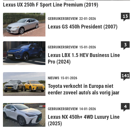
Lexus UX 250h F Sport Line Premium (2019)
13
GEBRUIKERSREVIEW
22-01-2026
Lexus GS 450h President (2007)
3
GEBRUIKERSREVIEW
15-01-2026
Lexus LBX 1.5 HEV Business Line
Pro (2024)
141
NIEUWS
15-01-2026
Toyota verkocht in Europa niet
eerder zoveel auto's als vorig jaar
4
GEBRUIKERSREVIEW
14-01-2026
Lexus NX 450h+ 4WD Luxury Line
(2025)