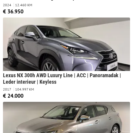
Parkeersensoren voor+achter | Navigatie | Apple
2024
12.460 KM
CarPlay/Android Auto | Cruise Control Adaptive |
€ 36.950
Lexus NX 300h AWD Luxury Line | ACC | Panoramadak |
Leder interieur | Keyless
2017
104.997 KM
€ 24.000