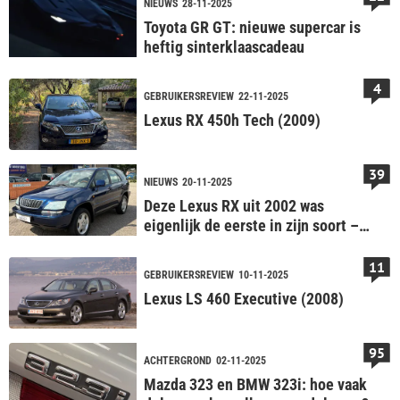
NIEUWS
28-11-2025
Toyota GR GT: nieuwe supercar is
heftig sinterklaascadeau
4
GEBRUIKERSREVIEW
22-11-2025
Lexus RX 450h Tech (2009)
39
NIEUWS
20-11-2025
Deze Lexus RX uit 2002 was
eigenlijk de eerste in zijn soort –
Liefhebber gezocht
11
GEBRUIKERSREVIEW
10-11-2025
Lexus LS 460 Executive (2008)
95
ACHTERGROND
02-11-2025
Mazda 323 en BMW 323i: hoe vaak