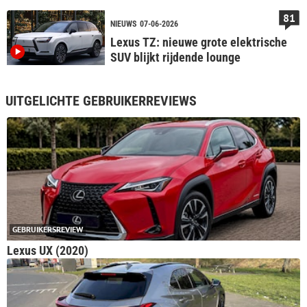
op plek zes
81
NIEUWS
07-06-2026
Lexus TZ: nieuwe grote elektrische
SUV blijkt rijdende lounge
UITGELICHTE GEBRUIKERREVIEWS
GEBRUIKERSREVIEW
Lexus UX (2020)