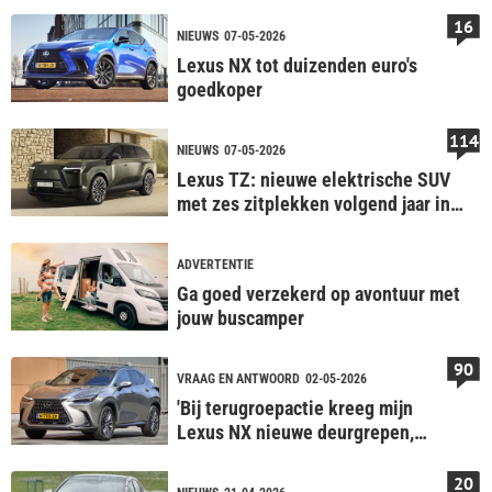
16
NIEUWS
07-05-2026
Lexus NX tot duizenden euro's
goedkoper
114
NIEUWS
07-05-2026
Lexus TZ: nieuwe elektrische SUV
met zes zitplekken volgend jaar in
Nederland
ADVERTENTIE
Ga goed verzekerd op avontuur met
jouw buscamper
90
VRAAG EN ANTWOORD
02-05-2026
'Bij terugroepactie kreeg mijn
Lexus NX nieuwe deurgrepen,
lakbehandeling moet ik zelf
betalen'
20