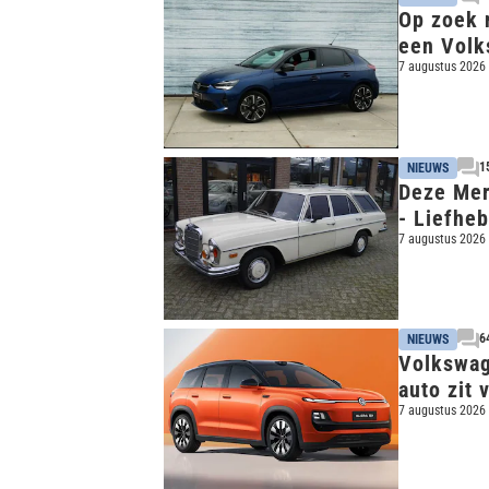
Op zoek n
een Volk
7 augustus 2026
1
NIEUWS
Deze Mer
- Liefhe
7 augustus 2026
6
NIEUWS
Volkswag
auto zit 
7 augustus 2026