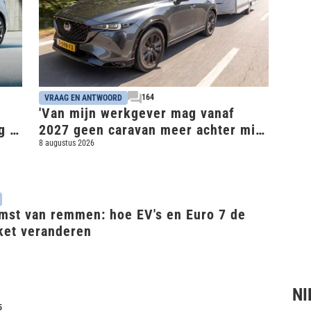
164
VRAAG EN ANTWOORD
'Van mijn werkgever mag vanaf
g -
2027 geen caravan meer achter mijn
leaseauto van de zaak'
8 augustus 2026
mst van remmen: hoe EV's en Euro 7 de
ket veranderen
NI
5