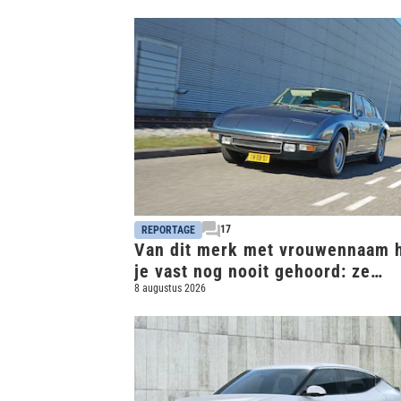
17
REPORTAGE
Van dit merk met vrouwennaam 
je vast nog nooit gehoord: ze
bouwden een soort CLS avant la
8 augustus 2026
lettre