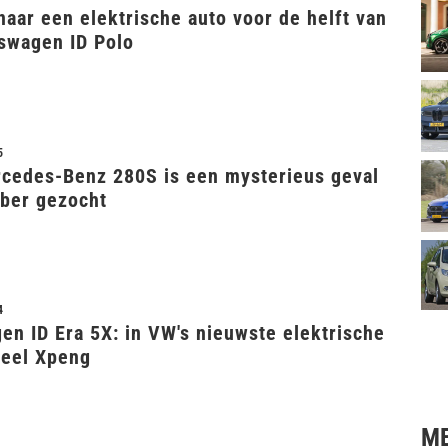
aar een elektrische auto voor de helft van
swagen ID Polo
5
cedes-Benz 280S is een mysterieus geval
bber gezocht
4
en ID Era 5X: in VW's nieuwste elektrische
veel Xpeng
ME