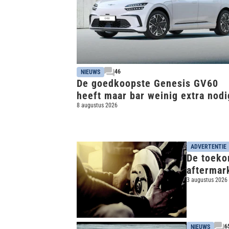
46
NIEUWS
De goedkoopste Genesis GV60
heeft maar bar weinig extra nodi
Back to basics
8 augustus 2026
ADVERTENTIE
De toeko
aftermar
3 augustus 2026
6
NIEUWS