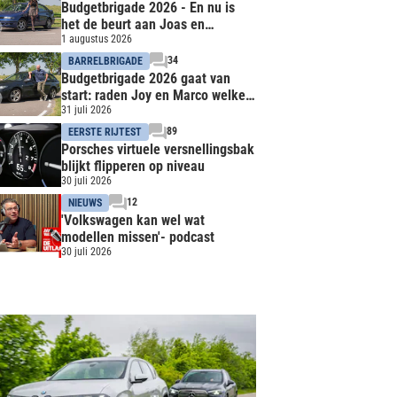
Budgetbrigade 2026 - En nu is
het de beurt aan Joas en
Stéphan, raden zij de auto van
1 augustus 2026
Joy en Marco?
34
BARRELBRIGADE
Budgetbrigade 2026 gaat van
start: raden Joy en Marco welke
auto Joas en Stéphan hebben?
31 juli 2026
89
EERSTE RIJTEST
Porsches virtuele versnellingsbak
blijkt flipperen op niveau
30 juli 2026
12
NIEUWS
'Volkswagen kan wel wat
modellen missen'- podcast
30 juli 2026