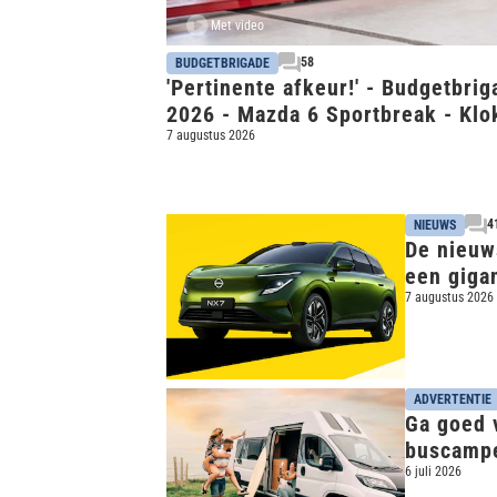
Met video
58
BUDGETBRIGADE
'Pertinente afkeur!' - Budgetbrig
2026 - Mazda 6 Sportbreak - Klo
rond-keuring
7 augustus 2026
4
NIEUWS
De nieuw
een giga
7 augustus 2026
ADVERTENTIE
Ga goed 
buscamp
6 juli 2026