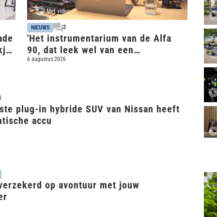
Met video
2
NIEUWS
ade
'Het instrumentarium van de Alfa
kje
90, dat leek wel van een
ruimteschip' - podcast
6 augustus 2026
1
ste plug-in hybride SUV van Nissan heeft
ntische accu
verzekerd op avontuur met jouw
er