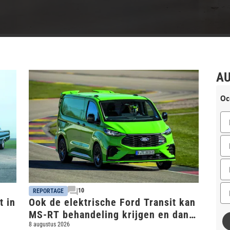
AU
Oc
10
REPORTAGE
t in
Ook de elektrische Ford Transit kan
MS-RT behandeling krijgen en dan
heb je behoorlijk snelle bus
8 augustus 2026