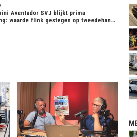
2
ini Aventador SVJ blijkt prima
ing: waarde flink gestegen op tweedehands
ME