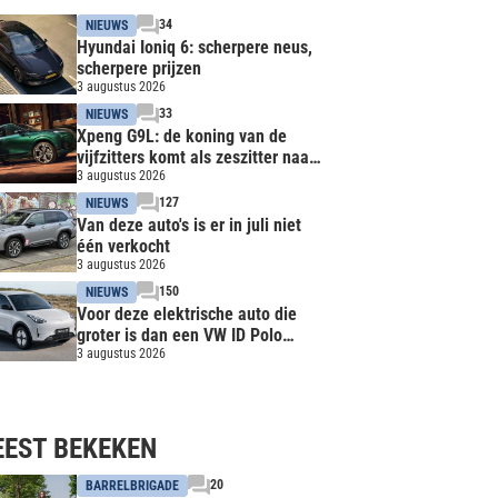
34
NIEUWS
Hyundai Ioniq 6: scherpere neus,
scherpere prijzen
3 augustus 2026
33
NIEUWS
Xpeng G9L: de koning van de
vijfzitters komt als zeszitter naar
Nederland
3 augustus 2026
127
NIEUWS
Van deze auto's is er in juli niet
één verkocht
3 augustus 2026
150
NIEUWS
Voor deze elektrische auto die
groter is dan een VW ID Polo
betaal je duizenden euro's minder
3 augustus 2026
EST BEKEKEN
20
BARRELBRIGADE