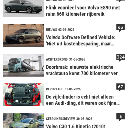
Flink voordeel voor Volvo ES90 met
ruim 660 kilometer rijbereik
63
NIEUWS
03-06-2026
Volvo's Software Defined Vehicle:
'Niet uit kostenbesparing, maar
voor veiligheid'
324
ACHTERGROND
31-05-2026
Doorbraak: nieuwste elektrische
vrachtauto komt 700 kilometer ver
67
REPORTAGE
31-05-2026
De vijfcilinder is echt niet alleen
een Audi-ding, dit waren ook fijne
vijfpitters
5
GEBRUIKERSREVIEW
30-05-2026
Volvo C30 1.6 Kinetic (2010)