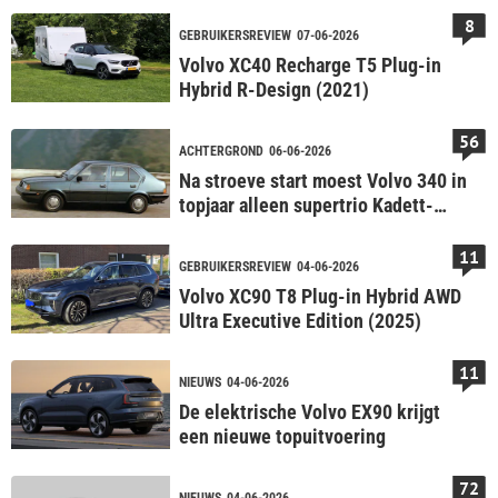
8
GEBRUIKERSREVIEW
07-06-2026
Volvo XC40 Recharge T5 Plug-in
Hybrid R-Design (2021)
56
ACHTERGROND
06-06-2026
Na stroeve start moest Volvo 340 in
topjaar alleen supertrio Kadett-
Escort-Golf boven zich dulden
11
GEBRUIKERSREVIEW
04-06-2026
Volvo XC90 T8 Plug-in Hybrid AWD
Ultra Executive Edition (2025)
11
NIEUWS
04-06-2026
De elektrische Volvo EX90 krijgt
een nieuwe topuitvoering
72
NIEUWS
04-06-2026