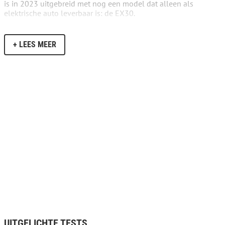
is in 2023 uitgebreid met nog een model dat alleen als
elektrische auto leverbaar is: de EX30.
+ LEES MEER
UITGELICHTE TESTS