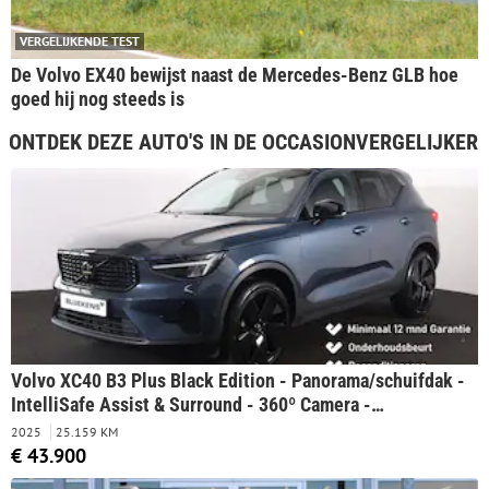
VERGELIJKENDE TEST
De Volvo EX40 bewijst naast de Mercedes-Benz GLB hoe
goed hij nog steeds is
ONTDEK DEZE AUTO'S IN DE OCCASIONVERGELIJKER
Volvo XC40 B3 Plus Black Edition - Panorama/schuifdak -
IntelliSafe Assist & Surround - 360º Camera -
Harman/Kardon audio - Verwarmde voorstoelen & stuur -
2025
25.159 KM
Parkeersensoren voor & achter - Elektr. bedienb.
€ 43.900
voorstoelen met geheugen links - Draadloze tel. lader -