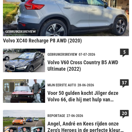
GEBRUIKERSREVIEW
Volvo XC40 Recharge P8 AWD (2020)
5
GEBRUIKERSREVIEW
07-07-2026
Volvo V60 Cross Country B5 AWD
Ultimate (2022)
37
MIJN EERSTE AUTO
28-06-2026
Voor 50 gulden kocht Jilger deze
Volvo 66, die hij met hulp van
fietsenmaker 3 jaar reed
20
REPORTAGE
27-06-2026
Angel, André en Kees rijden onze
Zero's Heroes in de perfecte kleur;