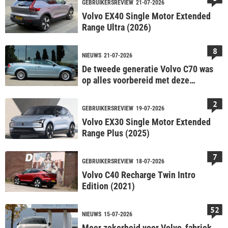
GEBRUIKERSREVIEW
21-07-2026
Volvo EX40 Single Motor Extended
Range Ultra (2026)
8
NIEUWS
21-07-2026
De tweede generatie Volvo C70 was
op alles voorbereid met deze
verborgen noodoplossing
2
GEBRUIKERSREVIEW
19-07-2026
Volvo EX30 Single Motor Extended
Range Plus (2025)
7
GEBRUIKERSREVIEW
18-07-2026
Volvo C40 Recharge Twin Intro
Edition (2021)
52
NIEUWS
15-07-2026
Meer zekerheid voor Volvo-fabriek