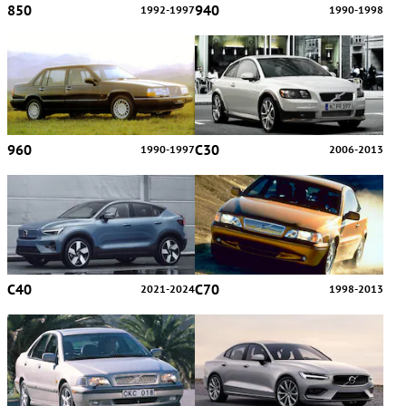
850
940
1992-1997
1990-1998
960
C30
1990-1997
2006-2013
C40
C70
2021-2024
1998-2013