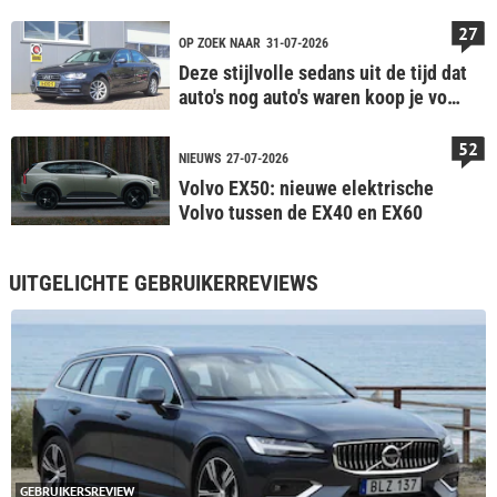
actieradius
27
OP ZOEK NAAR
31-07-2026
Deze stijlvolle sedans uit de tijd dat
auto's nog auto's waren koop je voor
minder dan €10.000
52
NIEUWS
27-07-2026
Volvo EX50: nieuwe elektrische
Volvo tussen de EX40 en EX60
UITGELICHTE GEBRUIKERREVIEWS
GEBRUIKERSREVIEW