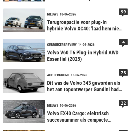
ode aan 3 helden uit 2003
99
NIEUWS
18-06-2026
Terugroepactie voor plug-in
hybride Volvo XC40: 'laad hem niet
op'
4
GEBRUIKERSREVIEW
14-06-2026
Volvo V60 T6 Plug-in Hybrid AWD
Essential (2025)
28
ACHTERGROND
13-06-2026
Dit was de Volvo 343 geworden als
het aan topontwerper Gandini had
gelegen
22
NIEUWS
10-06-2026
Volvo EX40 Cargo: elektrisch
succesnummer als compacte
bestelauto