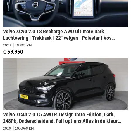
Volvo XC90 2.0 T8 Recharge AWD Ultimate Dark |
Luchtvering | Trekhaak | 22'' velgen | Polestar | Vos
geleverd & onderhouden!
2023
49.881 KM
€ 59.950
Volvo XC40 2.0 T5 AWD R-Design Intro Edition, Dark,
248Pk, Onderscheidend, Full options Alles in de kleur
Black Stone, Harman Kardon, 21" LM, Pano dak,
2019
103.069 KM