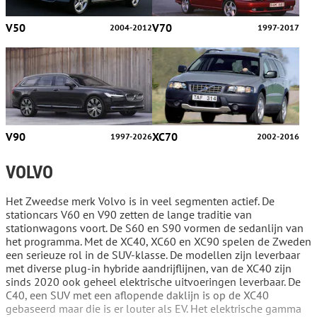
V50
V70
2004-2012
1997-2017
V90
XC70
1997-2026
2002-2016
VOLVO
Het Zweedse merk Volvo is in veel segmenten actief. De
stationcars V60 en V90 zetten de lange traditie van
stationwagons voort. De S60 en S90 vormen de sedanlijn van
het programma. Met de XC40, XC60 en XC90 spelen de Zweden
een serieuze rol in de SUV-klasse. De modellen zijn leverbaar
met diverse plug-in hybride aandrijflijnen, van de XC40 zijn
sinds 2020 ook geheel elektrische uitvoeringen leverbaar. De
C40, een SUV met een aflopende daklijn is op de XC40
gebaseerd maar die is er louter als EV. Het elektrische gamma