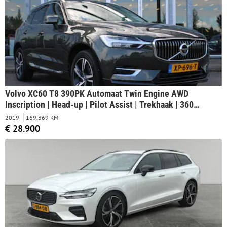
Standkachel - Extra getint glas - 20' LMV
Volvo XC60 T8 390PK Automaat Twin Engine AWD
Inscription | Head-up | Pilot Assist | Trekhaak | 360
Camera | H&K Audio | Schuif/kanteldak |
2019
169.369 KM
€ 28.900