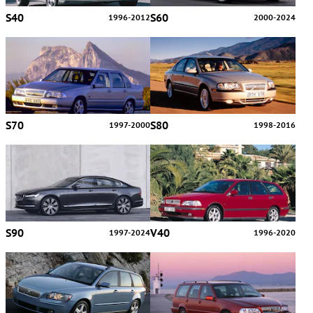
S40
S60
1996-2012
2000-2024
S70
S80
1997-2000
1998-2016
S90
V40
1997-2024
1996-2020