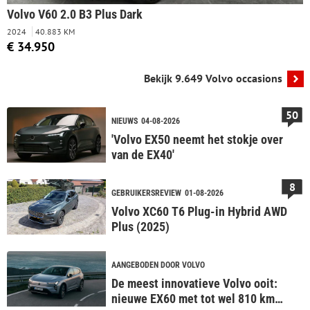
Volvo V60 2.0 B3 Plus Dark
2024
40.883 KM
€ 34.950
Bekijk 9.649 Volvo occasions
50
NIEUWS
04-08-2026
'Volvo EX50 neemt het stokje over
van de EX40'
8
GEBRUIKERSREVIEW
01-08-2026
Volvo XC60 T6 Plug-in Hybrid AWD
Plus (2025)
AANGEBODEN DOOR VOLVO
De meest innovatieve Volvo ooit:
nieuwe EX60 met tot wel 810 km