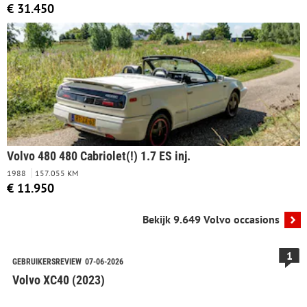
Leer/alcantara, enz.enz.
€ 31.450
Volvo 480 480 Cabriolet(!) 1.7 ES inj.
1988
157.055 KM
€ 11.950
Bekijk 9.649 Volvo occasions
1
GEBRUIKERSREVIEW
07-06-2026
Volvo XC40 (2023)