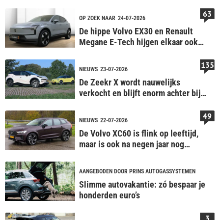
63
OP ZOEK NAAR
24-07-2026
De hippe Volvo EX30 en Renault
Megane E-Tech hijgen elkaar ook
als occasion in de nek
135
NIEUWS
23-07-2026
De Zeekr X wordt nauwelijks
verkocht en blijft enorm achter bij
neefje Volvo EX30
49
NIEUWS
22-07-2026
De Volvo XC60 is flink op leeftijd,
maar is ook na negen jaar nog
mateloos populair
AANGEBODEN DOOR PRINS AUTOGASSYSTEMEN
Slimme autovakantie: zó bespaar je
honderden euro’s
3