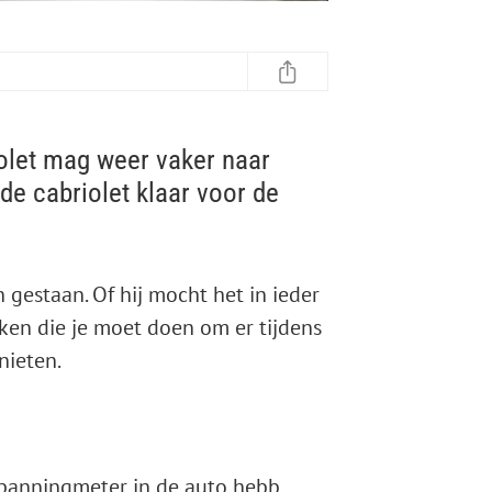
iolet mag weer vaker naar
de cabriolet klaar voor de
n gestaan. Of hij mocht het in ieder
aken die je moet doen om er tijdens
nieten.
gmeter in de auto hebben liggen.
Bestel er bijv