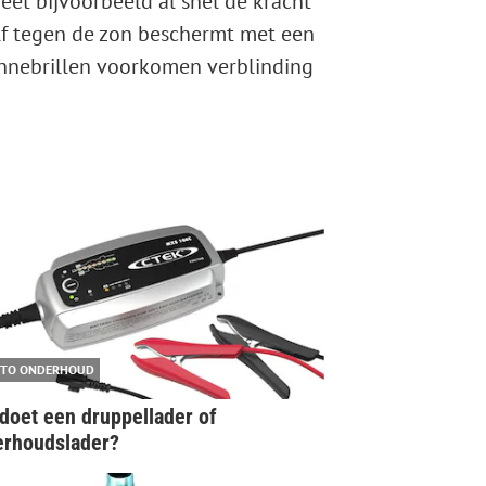
geet bijvoorbeeld al snel de kracht
elf tegen de zon beschermt met een
onnebrillen voorkomen verblinding
TO ONDERHOUD
doet een druppellader of
erhoudslader?