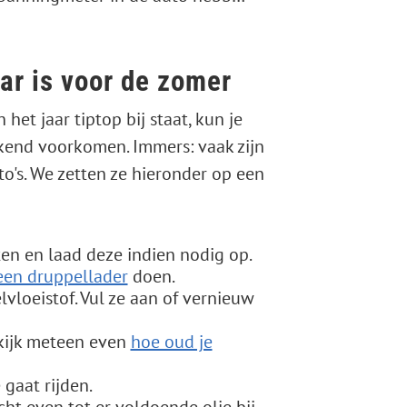
aar is voor de zomer
et jaar tiptop bij staat, kun je
ekend voorkomen. Immers: vaak zijn
to's. We zetten ze hieronder op een
en en laad deze indien nodig op.
een druppellader
doen.
lvloeistof. Vul ze aan of vernieuw
 kijk meteen even
hoe oud je
 gaat rijden.
cht even tot er voldoende olie bij