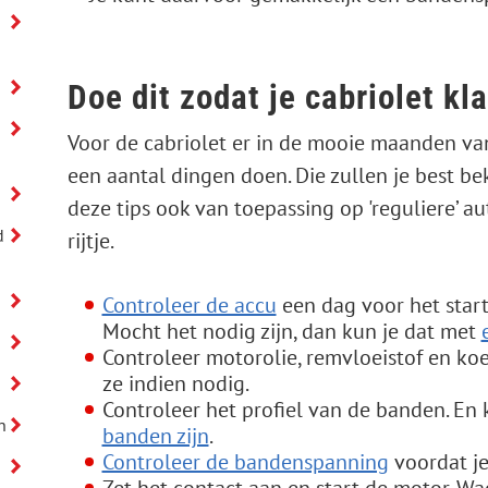
Doe dit zodat je cabriolet kl
Voor de cabriolet er in de mooie maanden van h
een aantal dingen doen. Die zullen je best b
deze tips ook van toepassing op 'reguliere’ au
d
rijtje.
Controleer de accu
een dag voor het start
Mocht het nodig zijn, dan kun je dat met
Controleer motorolie, remvloeistof en koe
ze indien nodig.
Controleer het profiel van de banden. En
n
banden zijn
.
Controleer de bandenspanning
voordat je
Zet het contact aan en start de motor. Wa