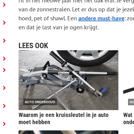
rit in het nieuwe jaar met het dak eraf. Je ver
van de zonnestralen. Let er dus op dat je jez
hoed, pet of shawl. Een
andere must-have
: z
en dat je last van je ogen krijgt.
LEES OOK
AUTO ONDERHOUD
AU
Waarom je een kruissleutel in je auto
Wat 
moet hebben
ond