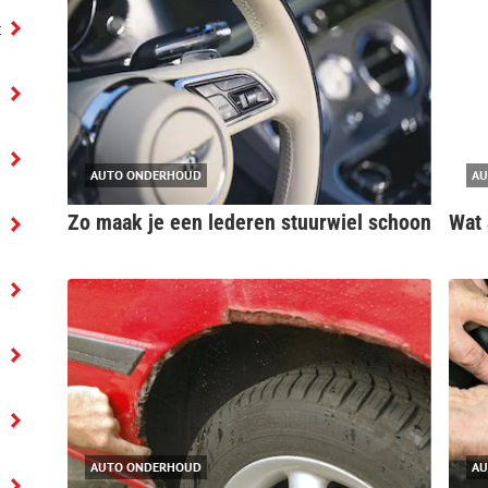
t
AUTO ONDERHOUD
AU
Zo maak je een lederen stuurwiel schoon
Wat 
AUTO ONDERHOUD
AU