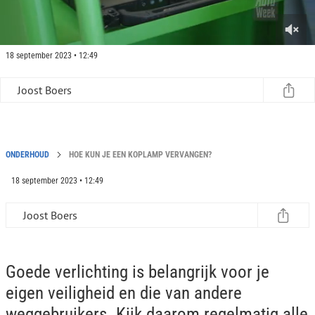
0
18 september 2023 • 12:49
s
e
c
Joost Boers
o
n
d
s
o
f
ONDERHOUD
HOE KUN JE EEN KOPLAMP VERVANGEN?
0
s
18 september 2023 • 12:49
e
c
o
Joost Boers
n
d
s
Goede verlichting is belangrijk voor je
eigen veiligheid en die van andere
weggebruikers. Kijk daarom regelmatig alle