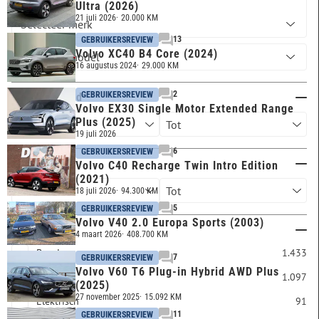
VOLVO
Ultra (2026)
21 juli 2026
20.000 KM
13
GEBRUIKERSREVIEW
Volvo XC40 B4 Core (2024)
16 augustus 2024
29.000 KM
2
GEBRUIKERSREVIEW
Kilometerstand
Volvo EX30 Single Motor Extended Range
Plus (2025)
19 juli 2026
6
GEBRUIKERSREVIEW
Bouwjaar
Volvo C40 Recharge Twin Intro Edition
(2021)
18 juli 2026
94.300 KM
5
GEBRUIKERSREVIEW
Volvo V40 2.0 Europa Sports (2003)
Brandstof
4 maart 2026
408.700 KM
Benzine
1.433
7
GEBRUIKERSREVIEW
Volvo V60 T6 Plug-in Hybrid AWD Plus
Diesel
1.097
(2025)
27 november 2025
15.092 KM
Elektrisch
91
11
GEBRUIKERSREVIEW