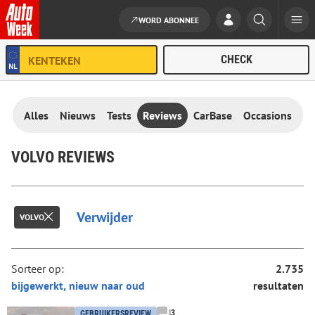
WORD ABONNEE
Ga naar de inhoud
Alles
Nieuws
Tests
Reviews
CarBase
Occasions
VOLVO REVIEWS
Verwijder
VOLVO
Sorteer op:
2.735
resultaten
3
GEBRUIKERSREVIEW