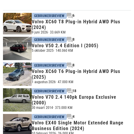
6
GEBRUIKERSREVIEW
Volvo XC60 T8 Plug-in Hybrid AWD Plus
(2024)
9 juni 2026
33.669 KM
8
GEBRUIKERSREVIEW
Volvo V50 2.4 Edition I (2005)
5 oktober 2025
140.060 KM
8
GEBRUIKERSREVIEW
Volvo XC60 T6 Plug-in Hybrid AWD Plus
(2025)
1 augustus 2026
47.000 KM
18
GEBRUIKERSREVIEW
Volvo V70 2.4 140pk Europa Exclusive
(2000)
30 maart 2014
373.000 KM
4
GEBRUIKERSREVIEW
Volvo EX40 Single Motor Extended Range
Business Edition (2024)
10 februari 2026
26.000 KM