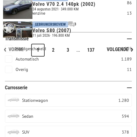
LPG
86
Volvo V70 2.4 140pk (2002)
24 augustus 2021
349.000 KM
Elektro/Benzine
13
3
GEBRUIKERSREVIEW
Alle brandstoffen
Volvo S80 (2007)
11 juli 2026
196.800 KM
Transmissie
Handgeschakeld
1.535
VORIGE
VOLGENDE
...
1
2
3
137
Automatisch
1.189
Overig
11
Carrosserie
Stationwagon
1.280
Sedan
594
SUV
378