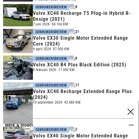
8
GEBRUIKERSREVIEW
Volvo XC40 Recharge T5 Plug-in Hybrid R-
Design (2021)
7 juni 2026
60.166 KM
21
GEBRUIKERSREVIEW
Volvo EX30 Single Motor Extended Range
Core (2024)
9 april 2024
87.000 KM
8
GEBRUIKERSREVIEW
Volvo XC40 B4 Plus Black Edition (2025)
8 februari 2026
17.000 KM
17
GEBRUIKERSREVIEW
Volvo XC40 Recharge Extended Range Plus
(2024)
10 september 2024
42.486 KM
FILTERS
Merk & model
3
GEBRUIKERSREVIEW
Volvo EX40 Single Motor Extended Range