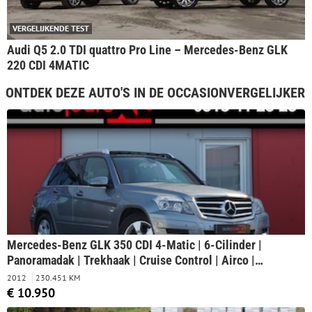
VERGELIJKENDE TEST
Audi Q5 2.0 TDI quattro Pro Line – Mercedes-Benz GLK
220 CDI 4MATIC
ONTDEK DEZE AUTO'S IN DE OCCASIONVERGELIJKER
Mercedes-Benz GLK 350 CDI 4-Matic | 6-Cilinder |
Panoramadak | Trekhaak | Cruise Control | Airco |
Navigatie |
2012
230.451 KM
€ 10.950