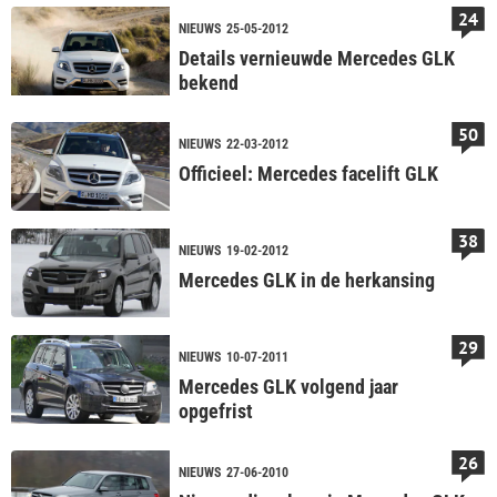
24
NIEUWS
25-05-2012
Details vernieuwde Mercedes GLK
bekend
50
NIEUWS
22-03-2012
Officieel: Mercedes facelift GLK
38
NIEUWS
19-02-2012
Mercedes GLK in de herkansing
29
NIEUWS
10-07-2011
Mercedes GLK volgend jaar
opgefrist
26
NIEUWS
27-06-2010