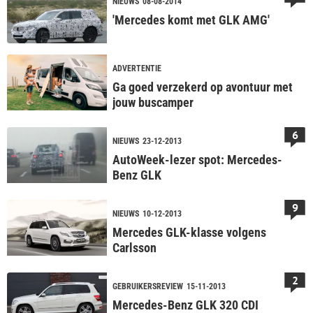
NIEUWS
08-08-2014
'Mercedes komt met GLK AMG'
ADVERTENTIE
Ga goed verzekerd op avontuur met
jouw buscamper
6
NIEUWS
23-12-2013
AutoWeek-lezer spot: Mercedes-
Benz GLK
9
NIEUWS
10-12-2013
Mercedes GLK-klasse volgens
Carlsson
2
GEBRUIKERSREVIEW
15-11-2013
Mercedes-Benz GLK 320 CDI