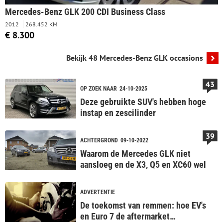
Mercedes-Benz GLK 200 CDI Business Class
2012
268.452 KM
€ 8.300
Bekijk 48 Mercedes-Benz GLK occasions
43
OP ZOEK NAAR
24-10-2025
Deze gebruikte SUV's hebben hoge
instap en zescilinder
39
ACHTERGROND
09-10-2022
Waarom de Mercedes GLK niet
aansloeg en de X3, Q5 en XC60 wel
ADVERTENTIE
De toekomst van remmen: hoe EV's
en Euro 7 de aftermarket