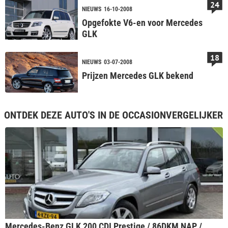
24
NIEUWS
16-10-2008
Opgefokte V6-en voor Mercedes
GLK
18
NIEUWS
03-07-2008
Prijzen Mercedes GLK bekend
ONTDEK DEZE AUTO'S IN DE OCCASIONVERGELIJKER
Mercedes-Benz GLK 200 CDI Prestige / 86DKM NAP /