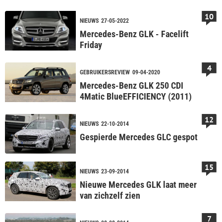
veranderen
10
NIEUWS
27-05-2022
Mercedes-Benz GLK - Facelift
Friday
4
GEBRUIKERSREVIEW
09-04-2020
Mercedes-Benz GLK 250 CDI
4Matic BlueEFFICIENCY (2011)
12
NIEUWS
22-10-2014
Gespierde Mercedes GLC gespot
15
NIEUWS
23-09-2014
Nieuwe Mercedes GLK laat meer
van zichzelf zien
7