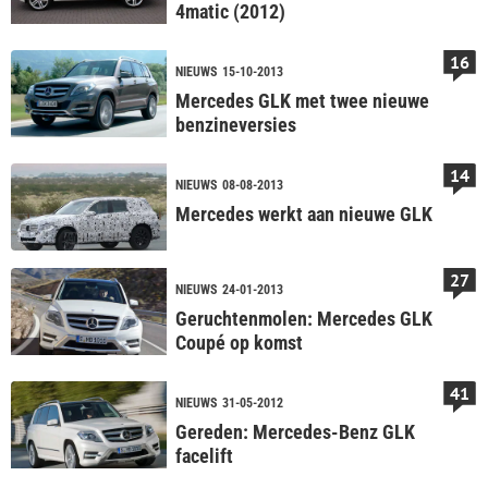
4matic (2012)
16
NIEUWS
15-10-2013
Mercedes GLK met twee nieuwe
benzineversies
14
NIEUWS
08-08-2013
Mercedes werkt aan nieuwe GLK
27
NIEUWS
24-01-2013
Geruchtenmolen: Mercedes GLK
Coupé op komst
41
NIEUWS
31-05-2012
Gereden: Mercedes-Benz GLK
facelift