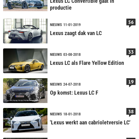
Lexus LC Convertible gaat in
productie
56
NIEUWS
11-01-2019
Lexus zaagt dak van LC
33
NIEUWS
03-08-2018
Lexus LC als Flare Yellow Edition
19
NIEUWS
24-07-2018
Op komst: Lexus LC F
38
NIEUWS
18-01-2018
'Lexus werkt aan cabrioletversie LC'