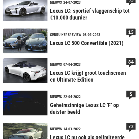
NIEUWS
24-07-2023
Lexus LC: sportief vlaggenschip tot
€10.000 duurder
15
GEBRUIKERSREVIEW
08-05-2023
Lexus LC 500 Convertible (2021)
84
NIEUWS
07-04-2023
Lexus LC krijgt groot touchscreen
en Ultimate Edition
5
NIEUWS
22-04-2022
Geheimzinnige Lexus LC ‘F’ op
duister beeld
72
NIEUWS
14-03-2022
Lexus LC nu ook als gelimiteerde