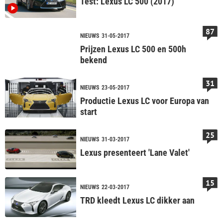
Test: Lexus LC 500 (2017)
87
NIEUWS
31-05-2017
Prijzen Lexus LC 500 en 500h
bekend
31
NIEUWS
23-05-2017
Productie Lexus LC voor Europa van
start
25
NIEUWS
31-03-2017
Lexus presenteert 'Lane Valet'
15
NIEUWS
22-03-2017
TRD kleedt Lexus LC dikker aan