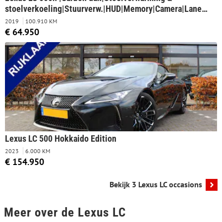
stoelverkoeling|Stuurverw.|HUD|Memory|Camera|Lane
assis.|Keyless
2019
100.910 KM
€ 64.950
Lexus LC 500 Hokkaido Edition
2023
6.000 KM
€ 154.950
Bekijk 3 Lexus LC occasions
Meer over de Lexus LC