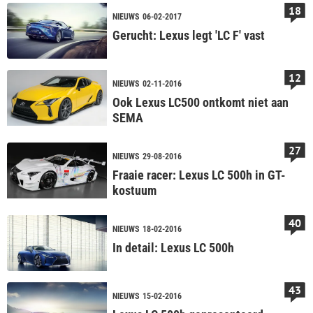
18
NIEUWS
06-02-2017
Gerucht: Lexus legt 'LC F' vast
12
NIEUWS
02-11-2016
Ook Lexus LC500 ontkomt niet aan
SEMA
27
NIEUWS
29-08-2016
Fraaie racer: Lexus LC 500h in GT-
kostuum
40
NIEUWS
18-02-2016
In detail: Lexus LC 500h
43
NIEUWS
15-02-2016