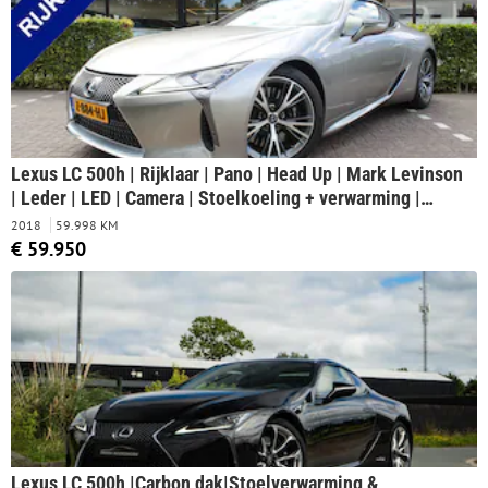
Lexus LC 500h | Rijklaar | Pano | Head Up | Mark Levinson
| Leder | LED | Camera | Stoelkoeling + verwarming |
Memory
2018
59.998 KM
€ 59.950
Lexus LC 500h |Carbon dak|Stoelverwarming &