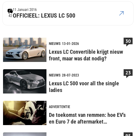
11 Januari 2016
OFFICIEEL: LEXUS LC 500
42
30
NIEUWS
13-01-2026
Lexus LC Convertible krijgt nieuw
front, maar was dat nodig?
23
NIEUWS
28-07-2023
Lexus LC 500 voor all the single
ladies
ADVERTENTIE
De toekomst van remmen: hoe EV's
en Euro 7 de aftermarket
veranderen
95