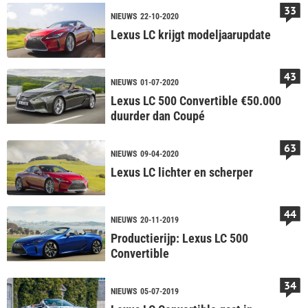
33
NIEUWS
22-10-2020
Lexus LC krijgt modeljaarupdate
43
NIEUWS
01-07-2020
Lexus LC 500 Convertible €50.000
duurder dan Coupé
63
NIEUWS
09-04-2020
Lexus LC lichter en scherper
44
NIEUWS
20-11-2019
Productierijp: Lexus LC 500
Convertible
34
NIEUWS
05-07-2019