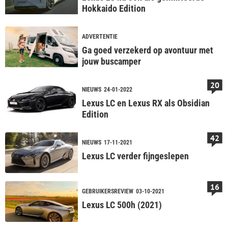
Hokkaido Edition
ADVERTENTIE
Ga goed verzekerd op avontuur met
jouw buscamper
20
NIEUWS
24-01-2022
Lexus LC en Lexus RX als Obsidian
Edition
42
NIEUWS
17-11-2021
Lexus LC verder fijngeslepen
16
GEBRUIKERSREVIEW
03-10-2021
Lexus LC 500h (2021)