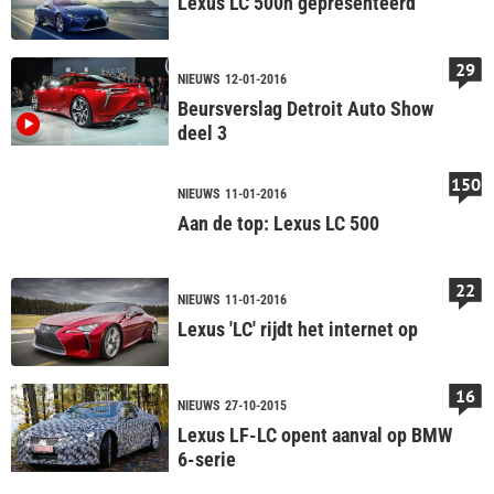
Lexus LC 500h gepresenteerd
29
NIEUWS
12-01-2016
Beursverslag Detroit Auto Show
deel 3
150
NIEUWS
11-01-2016
Aan de top: Lexus LC 500
22
NIEUWS
11-01-2016
Lexus 'LC' rijdt het internet op
16
NIEUWS
27-10-2015
Lexus LF-LC opent aanval op BMW
6-serie