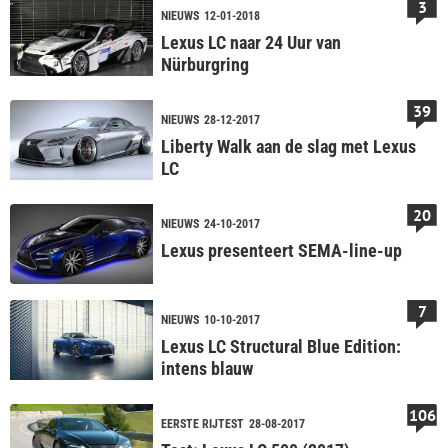
3
NIEUWS
12-01-2018
Lexus LC naar 24 Uur van
Nürburgring
39
NIEUWS
28-12-2017
Liberty Walk aan de slag met Lexus
LC
20
NIEUWS
24-10-2017
Lexus presenteert SEMA-line-up
7
NIEUWS
10-10-2017
Lexus LC Structural Blue Edition:
intens blauw
106
EERSTE RIJTEST
28-08-2017