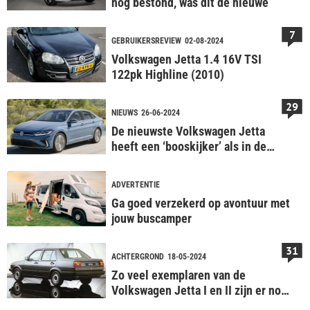
nog bestond, was dit de nieuwe
7
GEBRUIKERSREVIEW
02-08-2024
Volkswagen Jetta 1.4 16V TSI
122pk Highline (2010)
29
NIEUWS
26-06-2024
De nieuwste Volkswagen Jetta
heeft een ‘booskijker’ als in de
jaren 90
ADVERTENTIE
Ga goed verzekerd op avontuur met
jouw buscamper
31
ACHTERGROND
18-05-2024
Zo veel exemplaren van de
Volkswagen Jetta I en II zijn er nog
in Nederland