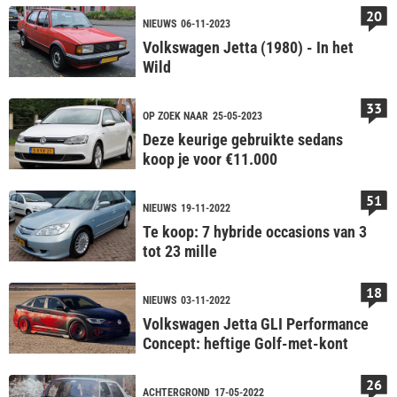
20
NIEUWS
06-11-2023
Volkswagen Jetta (1980) - In het
Wild
33
OP ZOEK NAAR
25-05-2023
Deze keurige gebruikte sedans
koop je voor €11.000
51
NIEUWS
19-11-2022
Te koop: 7 hybride occasions van 3
tot 23 mille
18
NIEUWS
03-11-2022
Volkswagen Jetta GLI Performance
Concept: heftige Golf-met-kont
26
ACHTERGROND
17-05-2022