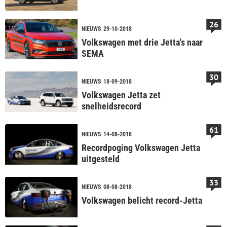
26
NIEUWS
29-10-2018
Volkswagen met drie Jetta's naar
SEMA
30
NIEUWS
18-09-2018
Volkswagen Jetta zet
snelheidsrecord
61
NIEUWS
14-08-2018
Recordpoging Volkswagen Jetta
uitgesteld
33
NIEUWS
08-08-2018
Volkswagen belicht record-Jetta