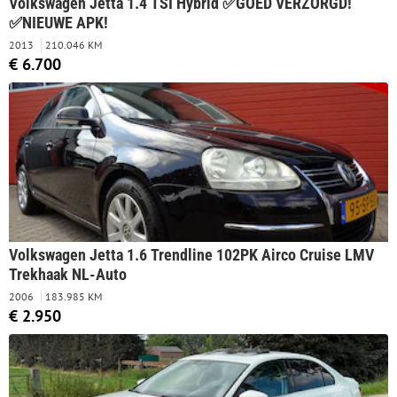
Volkswagen Jetta 1.4 TSI Hybrid ✅GOED VERZORGD!
✅NIEUWE APK!
2013
210.046 KM
€ 6.700
Volkswagen Jetta 1.6 Trendline 102PK Airco Cruise LMV
Trekhaak NL-Auto
2006
183.985 KM
€ 2.950