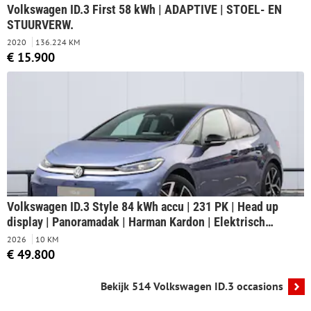
Volkswagen ID.3 First 58 kWh | ADAPTIVE | STOEL- EN
STUURVERW.
2020
136.224 KM
€ 15.900
Volkswagen ID.3 Style 84 kWh accu | 231 PK | Head up
display | Panoramadak | Harman Kardon | Elektrisch
verstelbare bestuurderstoel | 20" inch velgen |
2026
10 KM
€ 49.800
Bekijk 514 Volkswagen ID.3 occasions