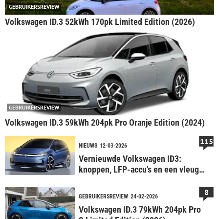
GEBRUIKERSREVIEW
Volkswagen ID.3 52kWh 170pk Limited Edition (2026)
GEBRUIKERSREVIEW
Volkswagen ID.3 59kWh 204pk Pro Oranje Edition (2024)
115
NIEUWS
12-03-2026
Vernieuwde Volkswagen ID3:
knoppen, LFP-accu's en een vleugje
ID Polo
8
GEBRUIKERSREVIEW
24-02-2026
Volkswagen ID.3 79kWh 204pk Pro