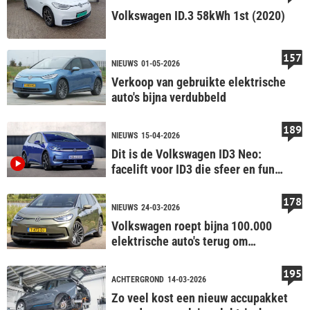
Volkswagen ID.3 58kWh 1st (2020)
157
NIEUWS
01-05-2026
Verkoop van gebruikte elektrische
auto's bijna verdubbeld
189
NIEUWS
15-04-2026
Dit is de Volkswagen ID3 Neo:
facelift voor ID3 die sfeer en fun
brengt
178
NIEUWS
24-03-2026
Volkswagen roept bijna 100.000
elektrische auto's terug om
accuprobleem
195
ACHTERGROND
14-03-2026
Zo veel kost een nieuw accupakket