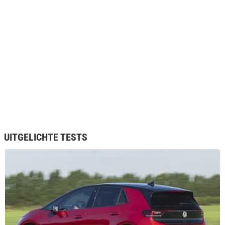
77 kWh met een actieradius tot maximaal 550 km.
Alternatieven voor de Volkswagen ID3 zijn de
- BMW i3
- BMW iX3
- DS3 Crossback E-Tense
- Honda e
- Hyundai Kona Electric
- Kia e-Soul
UITGELICHTE TESTS
- Kia e-Niro
- Lexus UX 300e
- MG ZS EV
- Mini Electric
- Nissan Leaf