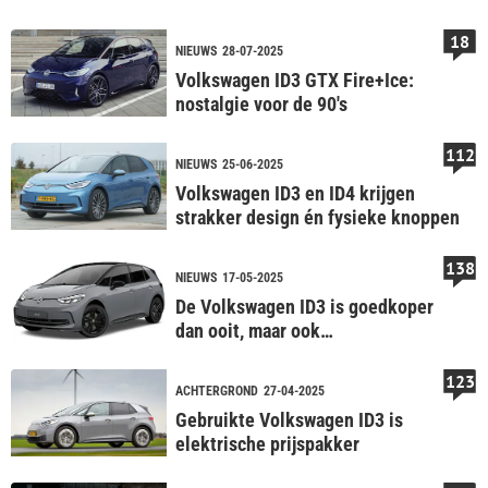
18
NIEUWS
28-07-2025
Volkswagen ID3 GTX Fire+Ice:
nostalgie voor de 90's
112
NIEUWS
25-06-2025
Volkswagen ID3 en ID4 krijgen
strakker design én fysieke knoppen
138
NIEUWS
17-05-2025
De Volkswagen ID3 is goedkoper
dan ooit, maar ook
aantrekkelijker? – Back to Basics
123
ACHTERGROND
27-04-2025
Gebruikte Volkswagen ID3 is
elektrische prijspakker