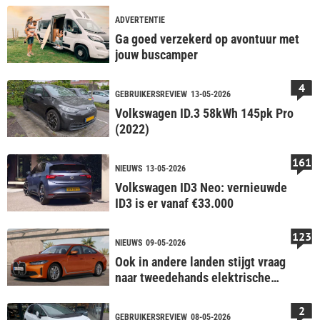
ADVERTENTIE
Ga goed verzekerd op avontuur met
jouw buscamper
4
GEBRUIKERSREVIEW
13-05-2026
Volkswagen ID.3 58kWh 145pk Pro
(2022)
161
NIEUWS
13-05-2026
Volkswagen ID3 Neo: vernieuwde
ID3 is er vanaf €33.000
123
NIEUWS
09-05-2026
Ook in andere landen stijgt vraag
naar tweedehands elektrische
auto's
2
GEBRUIKERSREVIEW
08-05-2026