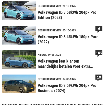
GEBRUIKERSREVIEW
28-10-2025
Volkswagen ID.3 58kWh 204pk Pro
Edition (2023)
6
GEBRUIKERSREVIEW
05-10-2025
Volkswagen ID.3 45kWh 150pk Pure
(2022)
105
NIEUWS
19-08-2025
Volkswagen laat klanten
maandelijks betalen voor extra
vermogen in het VK
10
GEBRUIKERSREVIEW
07-08-2025
Volkswagen ID.3 59kWh 204pk Pro
Business (2024)