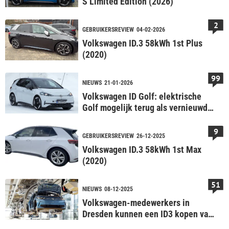
S Limited Edition (2026)
2
GEBRUIKERSREVIEW
04-02-2026
Volkswagen ID.3 58kWh 1st Plus
(2020)
99
NIEUWS
21-01-2026
Volkswagen ID Golf: elektrische
Golf mogelijk terug als vernieuwde
ID3
9
GEBRUIKERSREVIEW
26-12-2025
Volkswagen ID.3 58kWh 1st Max
(2020)
51
NIEUWS
08-12-2025
Volkswagen-medewerkers in
Dresden kunnen een ID3 kopen van
hun transitievergoeding