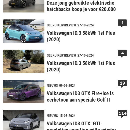
Deze jong gebruikte elektrische
hatchbacks koop je voor €20.000
1
GEBRUIKERSREVIEW
27-10-2024
Volkswagen ID.3 58kWh 1st Plus
(2020)
4
GEBRUIKERSREVIEW
27-10-2024
Volkswagen ID.3 58kWh 1st Plus
(2020)
19
NIEUWS
09-09-2024
Volkswagen ID3 GTX Fire+Ice is
eerbetoon aan speciale Golf II
114
NIEUWS
15-08-2024
Volkswagen ID3 GTX: GTI-
prestaties voor tien mille minder