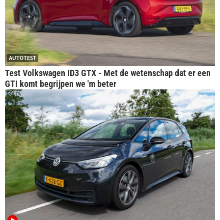
- Opel Corsa-e
- Peugeot e-208
- Peugeot e-2008
AUTOTEST
- Smart Forfour EQ
Test Volkswagen ID3 GTX - Met de wetenschap dat er een
- Tesla Model 3
GTI komt begrijpen we 'm beter
- Tesla Model Y
- Volkswagen ID4