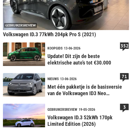
GEBRUIKERSREVIEW
Volkswagen ID.3 77kWh 204pk Pro S (2021)
352
KOOPGIDS
13-06-2026
Update! Dit zijn de beste
elektrische auto’s tot €30.000
71
NIEUWS
13-06-2026
Met één pakketje is de basisversie
van de Volkswagen ID3 Neo
eigenlijk al af – Back to basics
3
GEBRUIKERSREVIEW
19-05-2026
Volkswagen ID.3 52kWh 170pk
Limited Edition (2026)