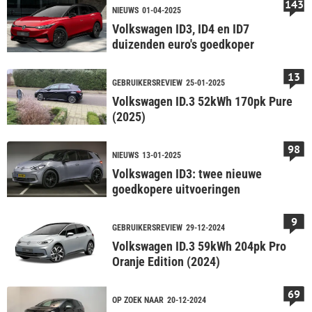
143
NIEUWS
01-04-2025
Volkswagen ID3, ID4 en ID7
duizenden euro's goedkoper
13
GEBRUIKERSREVIEW
25-01-2025
Volkswagen ID.3 52kWh 170pk Pure
(2025)
98
NIEUWS
13-01-2025
Volkswagen ID3: twee nieuwe
goedkopere uitvoeringen
9
GEBRUIKERSREVIEW
29-12-2024
Volkswagen ID.3 59kWh 204pk Pro
Oranje Edition (2024)
69
OP ZOEK NAAR
20-12-2024