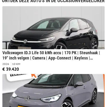
ONTDEK DEZE AUTO'S IN DE OCCASIONVERGELIJKER
Volkswagen ID.3 Life 50 kWh accu | 170 PK | Steunhaak |
19" inch velgen | Camera | App-Connect | Keyless |
Stoelverwarming |
2026
10 KM
€ 39.420