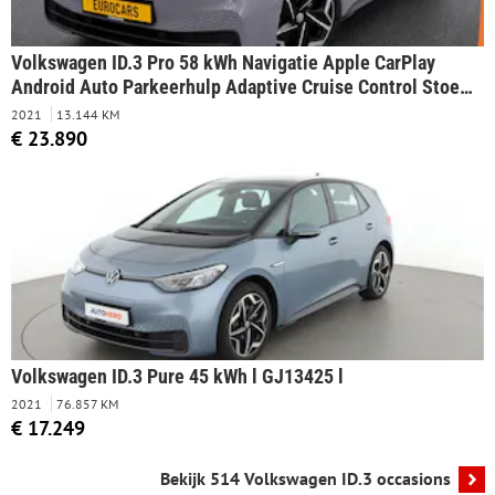
Volkswagen ID.3 Pro 58 kWh Navigatie Apple CarPlay
Android Auto Parkeerhulp Adaptive Cruise Control Stoel-
en stuurverwarming Full Led Climate Control
2021
13.144 KM
Lichtmetalen velgen
€ 23.890
Volkswagen ID.3 Pure 45 kWh l GJ13425 l
2021
76.857 KM
€ 17.249
Bekijk 514 Volkswagen ID.3 occasions