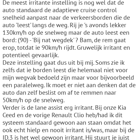
De meest irritante instelling is nog wel dat de
auto standaard de adaptieve cruise control
snelheid aanpast naar de verkeersborden die de
auto 'leest' langs de weg. Rij je 's avonds lekker
130km/h op de snelweg maar de auto leest een
bord: (90) - 'Bij nat wegdek' ? Bam, de rem gaat
erop, totdat ie 90km/h rijdt. Gruwelijk irritant en
potentieel gevaarlijk.
Deze instelling gaat dus uit bij mij. Soms zie ik
zelfs dat ie borden leest die helemaal niet voor
mijn wegvak bedoeld zijn maar voor bijvoorbeeld
een paralelweg. Ik moet er niet aan denken dat de
auto dan zelf beslist om af te remmen naar
50km/h op de snelweg.
Verder is de lane assist erg irritant. Bij onze Kia
Ceed en de vorige Renault Clio heb/had ik dit
systeem standaard gewoon aan staan omdat het
ook echt hielp en nooit irritant is/was, maar bij de
ID.3 is het wel gewoon irritant. Hij stuurt je juist