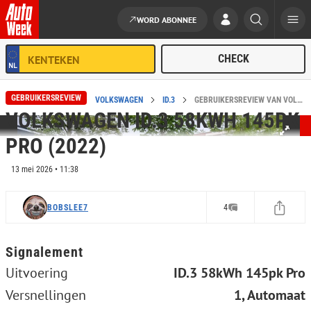
WORD ABONNEE
Ga naar de inhoud
GEBRUIKERSREVIEW
HOME
REVIEWS
VOLKSWAGEN
ID.3
GEBRUIKERSREVIEW VAN VOLKSWAGEN ID.3 58KWH 145PK PRO (2022)
VOLKSWAGEN ID.3 58KWH 145PK
PRO (2022)
13 mei 2026 • 11:38
BOBSLEE7
4
Signalement
Uitvoering
ID.3 58kWh 145pk Pro
Versnellingen
1, Automaat