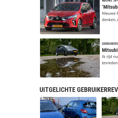
NIEUWS
26-
Nieuwe R
denken, m
GEBRUIKER
Mitsubi
Ik rijd n
tevreden 
UITGELICHTE GEBRUIKERRE