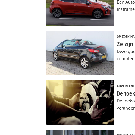
Een Auto
instrume
OP ZOEK N
Deze goe
compleet 
ADVERTENT
De toeko
verande