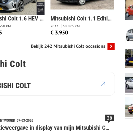
Mitsubishi Colt 1.6 HEV Intense+
Mitsubishi Colt 1.1 Edition One | Airco | NAP | Netjes onderhouden |
458 KM
2011
68.825 KM
5
€ 3.950
Bekijk 242 Mitsubishi Colt occasions
hi Colt
BISHI COLT
38
ANTWOORD
07-03-2026
'Navigatieweergave in display van mijn Mitsubishi Colt werkt niet en dat is non-conforme levering'