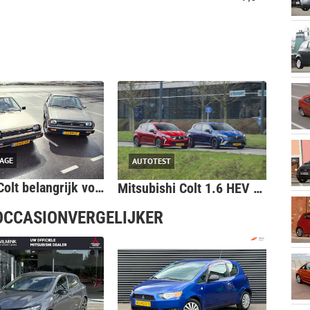
AGE
AUTOTEST
Eerste Colt belangrijk voor vroeg succes Mitsubishi ... en hij had twee versnellingspoken
Mitsubishi Colt 1.6 HEV vs Renault Clio Hybrid - Stiekem 2x hetzelfde
 OCCASIONVERGELIJKER