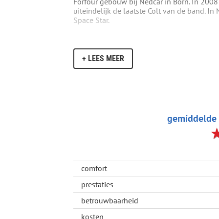
Forfour gebouw bij Nedcar in Born. In 2008 
uiteindelijk de laatste Colt van de band. In
Space Star.
+ LEES MEER
gemiddelde 
comfort
prestaties
betrouwbaarheid
kosten