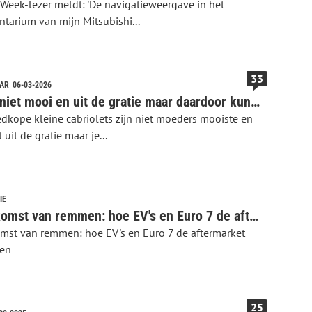
Week-lezer meldt: 'De navigatieweergave in het
ntarium van mijn Mitsubishi...
33
AAR
06-03-2026
Ze zijn niet mooi en uit de gratie maar daardoor kun je nu wel voor €3.000 lente vieren
dkope kleine cabriolets zijn niet moeders mooiste en
uit de gratie maar je...
IE
De toekomst van remmen: hoe EV's en Euro 7 de aftermarket veranderen
mst van remmen: hoe EV's en Euro 7 de aftermarket
ren
25