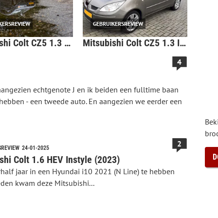
KERSREVIEW
GEBRUIKERSREVIEW
Mitsubishi Colt CZ5 1.3 ClearTec Edition Two (2011)
Mitsubishi Colt CZ5 1.3 Incharge+ (2008)
4
angezien echtgenote J en ik beiden een fulltime baan
hebben - een tweede auto. En aangezien we eerder een
Beki
bro
2
SREVIEW
24-01-2025
D
shi Colt 1.6 HEV Instyle (2023)
half jaar in een Hyundai i10 2021 (N Line) te hebben
den kwam deze Mitsubishi...