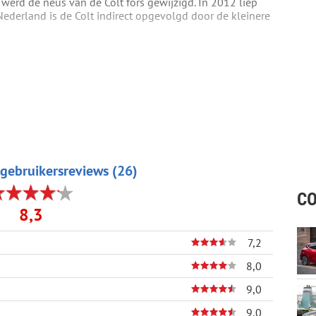
werd de neus van de Colt fors gewijzigd. In 2012 liep
 Nederland is de Colt indirect opgevolgd door de kleinere
gebruikersreviews (26)
CO
8,3
7,2
8,0
9,0
9,0