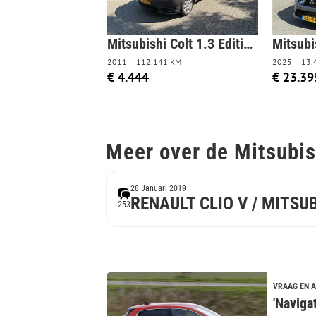
Mitsubishi Colt 1.3 Edition Two
2011
112.141 KM
2025
13.
€ 4.444
€ 23.39
Meer over de Mitsubis
28 Januari 2019
RENAULT CLIO V / MITSU
253
VRAAG EN 