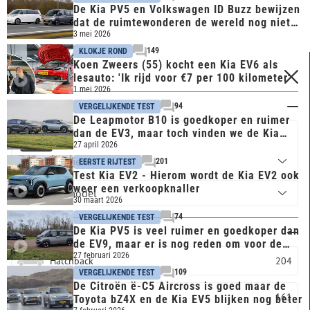
De Kia PV5 en Volkswagen ID Buzz bewijzen
dat de ruimtewonderen de wereld nog niet
uit zijn
3 mei 2026
149
KLOKJE ROND
Koen Zweers (55) kocht een Kia EV6 als
FILTERS
lesauto: 'Ik rijd voor €7 per 100 kilometer'
1 mei 2026
Merk & model
94
VERGELIJKENDE TEST
De Leapmotor B10 is goedkoper en ruimer
dan de EV3, maar toch vinden we de Kia
KIA
beter
27 april 2026
201
EERSTE RIJTEST
Test Kia EV2 - Hierom wordt de Kia EV2 ook
weer een verkoopknaller
30 maart 2026
74
VERGELIJKENDE TEST
De Kia PV5 is veel ruimer en goedkoper dan
Carrosserie
de EV9, maar er is nog reden om voor de
SUV te kiezen
27 februari 2026
Hatchback
204
109
VERGELIJKENDE TEST
De Citroën ë-C5 Aircross is goed maar de
SUV
161
Toyota bZ4X en de Kia EV5 blijken nog beter