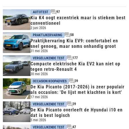
97
AUTOTEST
Kia K4 oogt excentriek maar is stiekem best
conventioneel
2 juni 2026
58
PRAKTIJKERVARING
Praktijkervaring Kia EV9: comfortabel en
snel genoeg, maar soms onhandig groot
31 mei 2026
177
VERGELIJKENDE TEST
Compacte elektrische Kia EV2 kan niet op
tegen retro-Renault 4
30 mei 2026
39
OCCASION KOOPADVIES
De Kia Picanto (2017-2026) is zeer populair
als occasion: 'De lijst met klachten is kort'
17 mei 2026
39
VERGELIJKENDE TEST
De Kia Picanto overleeft de Hyundai i10 en
dat is best logisch
5 mei 2026
47
VERGELIJKENDE TEST