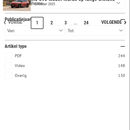
8 november 2025
Publicatiejaar
VORIGE
VOLGENDE
...
1
2
3
24
Artikel type
PDF
244
Video
148
Overig
130