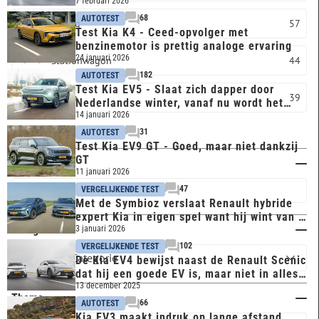
7 februari 2026
68
AUTOTEST
Overig
57
Test Kia K4 - Ceed-opvolger met
benzinemotor is prettig analoge ervaring
24 januari 2026
Stationwagon
44
182
AUTOTEST
Test Kia EV5 - Slaat zich dapper door
Sedan
39
Nederlandse winter, vanaf nu wordt het
alleen maar beter
14 januari 2026
Meer opties
31
AUTOTEST
Test Kia EV9 GT - Goed, maar niet dankzij
GT
Trefwoord
11 januari 2026
47
VERGELIJKENDE TEST
Met de Symbioz verslaat Renault hybride
expert Kia in eigen spel want hij wint van de
Categorie
Niro
3 januari 2026
102
VERGELIJKENDE TEST
De Kia EV4 bewijst naast de Renault Scenic
dat hij een goede EV is, maar niet in alles
beter
13 december 2025
Thema
66
AUTOTEST
Kia EV3 maakt indruk op lange afstand