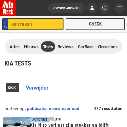
WORD ABONNEE
Ga naar de inhoud
Alles
Nieuws
Tests
Reviews
CarBase
Occasions
KIA TESTS
Verwijder
KIA
Sorteer op:
477 resultaten
118
AUTOTEST
Kia Niro verliest zijn stekker en blijft