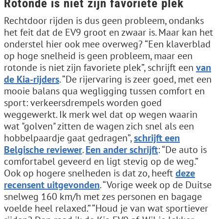
Rotonde is niet zijn favoriete plek
Rechtdoor rijden is dus geen probleem, ondanks
het feit dat de EV9 groot en zwaar is. Maar kan het
onderstel hier ook mee overweg? “Een klaverblad
op hoge snelheid is geen probleem, maar een
rotonde is niet zijn favoriete plek”, schrijft een
van
de Kia-rijders
. “De rijervaring is zeer goed, met een
mooie balans qua wegligging tussen comfort en
sport: verkeersdrempels worden goed
weggewerkt. Ik merk wel dat op wegen waarin
wat "golven" zitten de wagen zich snel als een
hobbelpaardje gaat gedragen”,
schrijft een
Belgische reviewer
.
Een ander schrijft
: “De auto is
comfortabel geveerd en ligt stevig op de weg.”
Ook op hogere snelheden is dat zo, heeft
deze
recensent uitgevonden
. “Vorige week op de Duitse
snelweg 160 km/h met zes personen en bagage
voelde heel relaxed.” “Houd je van wat sportiever