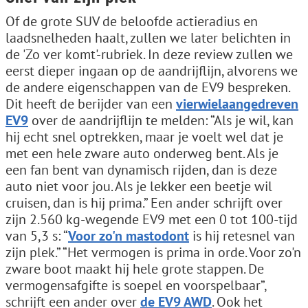
Of de grote SUV de beloofde actieradius en
laadsnelheden haalt, zullen we later belichten in
de 'Zo ver komt'-rubriek. In deze review zullen we
eerst dieper ingaan op de aandrijflijn, alvorens we
de andere eigenschappen van de EV9 bespreken.
Dit heeft de berijder van een
vierwielaangedreven
EV9
over de aandrijflijn te melden: “Als je wil, kan
hij echt snel optrekken, maar je voelt wel dat je
met een hele zware auto onderweg bent. Als je
een fan bent van dynamisch rijden, dan is deze
auto niet voor jou. Als je lekker een beetje wil
cruisen, dan is hij prima.” Een ander schrijft over
zijn 2.560 kg-wegende EV9 met een 0 tot 100-tijd
van 5,3 s: “
Voor zo'n mastodont
is hij retesnel van
zijn plek.” “Het vermogen is prima in orde. Voor zo'n
zware boot maakt hij hele grote stappen. De
vermogensafgifte is soepel en voorspelbaar”,
schrijft een ander over
de EV9 AWD
. Ook het