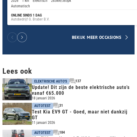
2026
1 km
Elektrisch
283kW/385pk
Automatisch
ONLINE SINDS 1 DAG
Autobedrijf G. Braber B.V.
BEKIJK MEER OCCASIONS
Lees ook
137
ELEKTRISCHE AUTO'S
Update! Dit zijn de beste elektrische auto’s
vanaf €65.000
18 januari 2026
31
AUTOTEST
Test Kia EV9 GT - Goed, maar niet dankzij
GT
11 januari 2026
184
AUTOTEST