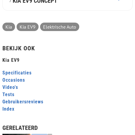
KIA EV9 CONCEPT
7
Kia
Kia EV9
Elektrische Auto
BEKIJK OOK
Kia EV9
Specificaties
Occasions
Video's
Tests
Gebruikersreviews
Index
GERELATEERD