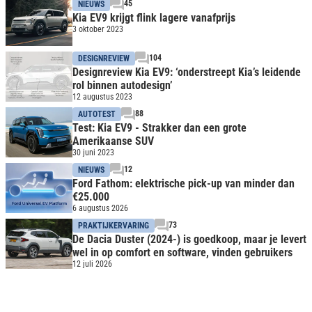
45
NIEUWS
Kia EV9 krijgt flink lagere vanafprijs
3 oktober 2023
104
DESIGNREVIEW
Designreview Kia EV9: ‘onderstreept Kia’s leidende
rol binnen autodesign’
12 augustus 2023
88
AUTOTEST
Test: Kia EV9 - Strakker dan een grote
Amerikaanse SUV
30 juni 2023
12
NIEUWS
Ford Fathom: elektrische pick-up van minder dan
€25.000
6 augustus 2026
73
PRAKTIJKERVARING
De Dacia Duster (2024-) is goedkoop, maar je levert
wel in op comfort en software, vinden gebruikers
12 juli 2026