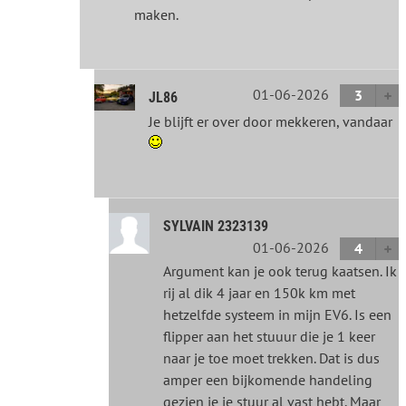
maken.
01-06-2026
3
JL86
Je blijft er over door mekkeren, vandaar
SYLVAIN 2323139
01-06-2026
4
Argument kan je ook terug kaatsen. Ik
rij al dik 4 jaar en 150k km met
hetzelfde systeem in mijn EV6. Is een
flipper aan het stuuur die je 1 keer
naar je toe moet trekken. Dat is dus
amper een bijkomende handeling
gezien je je stuur al vast hebt. Maar