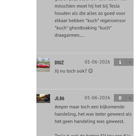
misschien moet hij het bij Tesla
houden als die alles zo goed voor
elkaar hebben *kuch* regensensor
*kuch* ghostbraking *kuch*
draagarmen….
01-06-2026
1
DIUZ
Jij nu toch ook? 😉
01-06-2026
0
JL86
Amper maar toch een bijkomende
handeling, het was beter geweest als
het geen handeling was geweest.
Tesla is wel de betere EV tov een Kia