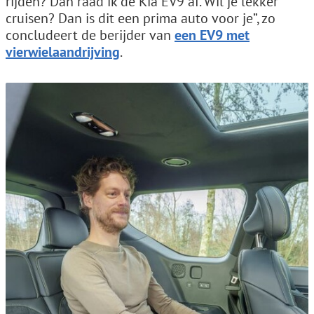
rijden? Dan raad ik de Kia EV9 af. Wil je lekker
cruisen? Dan is dit een prima auto voor je”, zo
concludeert de berijder van
een EV9 met
vierwielaandrijving
.