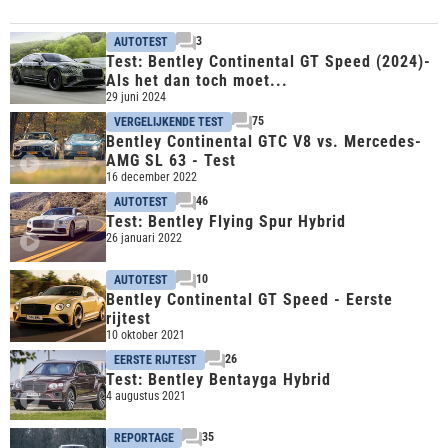
3
AUTOTEST
Test: Bentley Continental GT Speed (2024)-
Als het dan toch moet...
29 juni 2024
75
VERGELIJKENDE TEST
Bentley Continental GTC V8 vs. Mercedes-
AMG SL 63 - Test
16 december 2022
46
AUTOTEST
Test: Bentley Flying Spur Hybrid
26 januari 2022
10
AUTOTEST
Bentley Continental GT Speed - Eerste
rijtest
10 oktober 2021
26
EERSTE RIJTEST
Test: Bentley Bentayga Hybrid
4 augustus 2021
35
REPORTAGE