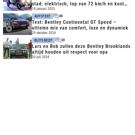
stad: elektrisch, top van 72 km/h en kost
een ton
18 januari 2025
48
AUTOTEST
Test: Bentley Continental GT Speed –
ultieme mix van comfort, luxe en dynamiek
29 oktober 2024
30
BLITS BEZIT
Lars en Bob zullen deze Bentley Brooklands
altijd houden uit respect voor opa
20 juli 2024