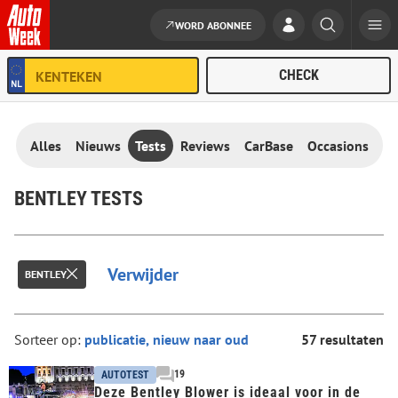
WORD ABONNEE
Ga naar de inhoud
Alles
Nieuws
Tests
Reviews
CarBase
Occasions
BENTLEY TESTS
Verwijder
BENTLEY
Sorteer op:
57 resultaten
19
AUTOTEST
Deze Bentley Blower is ideaal voor in de