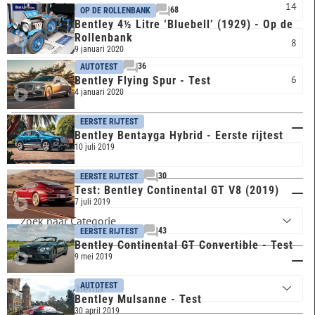
Sedan
14
68
OP DE ROLLENBANK
Bentley 4½ Litre ‘Bluebell’ (1929) - Op de
Rollenbank
SUV
8
9 januari 2020
36
AUTOTEST
Cabrio
6
Bentley Flying Spur - Test
4 januari 2020
EERSTE RIJTEST
Trefwoord
Bentley Bentayga Hybrid - Eerste rijtest
10 juli 2019
30
EERSTE RIJTEST
Test: Bentley Continental GT V8 (2019)
Categorie
7 juli 2019
43
EERSTE RIJTEST
Bentley Continental GT Convertible - Test
9 mei 2019
Thema
AUTOTEST
Bentley Mulsanne - Test
30 april 2019