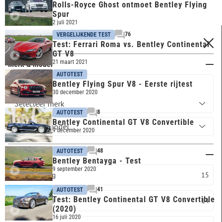
Rolls-Royce Ghost ontmoet Bentley Flying
Spur
2 juli 2021
76
VERGELIJKENDE TEST
FILTERS
Test: Ferrari Roma vs. Bentley Continental
GT V8
21 maart 2021
Merk & model
AUTOTEST
Bentley Flying Spur V8 - Eerste rijtest
BENTLEY
30 december 2020
8
AUTOTEST
Bentley Continental GT V8 Convertible
9 december 2020
48
AUTOTEST
Carrosserie
Bentley Bentayga - Test
9 september 2020
Overig
15
41
AUTOTEST
Test: Bentley Continental GT V8 Convertible
Coupé
14
(2020)
16 juli 2020