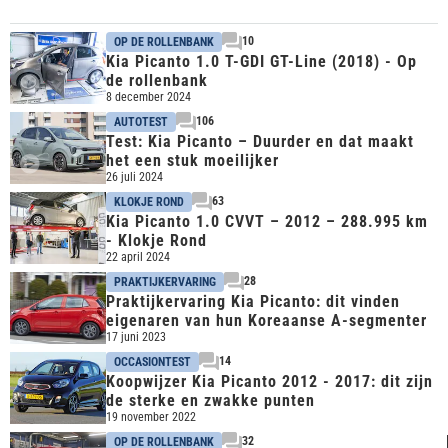
10
OP DE ROLLENBANK
Kia Picanto 1.0 T-GDI GT-Line (2018) - Op
de rollenbank
8 december 2024
106
AUTOTEST
Test: Kia Picanto – Duurder en dat maakt
het een stuk moeilijker
26 juli 2024
63
KLOKJE ROND
Kia Picanto 1.0 CVVT – 2012 – 288.995 km
- Klokje Rond
22 april 2024
28
PRAKTIJKERVARING
Praktijkervaring Kia Picanto: dit vinden
eigenaren van hun Koreaanse A-segmenter
17 juni 2023
14
OCCASIONTEST
Koopwijzer Kia Picanto 2012 - 2017: dit zijn
de sterke en zwakke punten
19 november 2022
32
OP DE ROLLENBANK