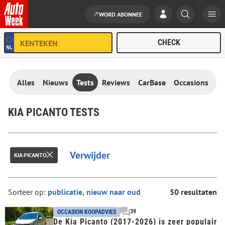
WORD ABONNEE
Ga naar de inhoud
Alles
Nieuws
Tests
Reviews
CarBase
Occasions
KIA PICANTO TESTS
Verwijder
KIA PICANTO
Sorteer op:
50 resultaten
39
OCCASION KOOPADVIES
De Kia Picanto (2017-2026) is zeer populair