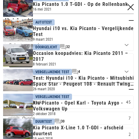
Kia Picanto 1.0 T-GDI - Op de Rollenbank
FILTERS
16 mei 2021
Merk & model
AUTOTEST
Hyundai i10 vs. Kia Picanto - Vergelijkende
Test
KIA
9 maart 2021
32
DOORGELICHT
Occasion koopadvies: Kia Picanto 2011 –
2017
PICANTO
8 februari 2021
4
VERGELIJKENDE TEST
Test: Hyundai i10 - Kia Picanto - Mitsubishi
Space Star - Peugeot 108 - Renault Twingo
Carrosserie
- Volkswagen
26 maart 2020
VERGELIJKENDE TEST
Hatchback
45
Kia Picanto - Opel Karl - Toyota Aygo -
Volkswagen Up
2 oktober 2018
Overig
7
30
DUURTEST
Kia Picanto X-Line 1.0 T-GDI - afscheid
duurtest
MPV
2
19 april 2018