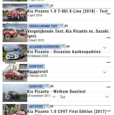
37
AUTOTEST
Kia Picanto 1.0 T-GDi X-Line (2018) - Test
Trefwoord
3 april 2018
59
VERGELIJKENDE TEST
Vergelijkende Test: Kia Picanto vs. Suzuki
Ignis
Categorie
2 maart 2018
54
OCCASION KOOPADVIES
Kia Picanto - Occasion Aankoopadvies
10 februari 2018
Thema
DUURTEST
Picantoruil
6 februari 2018
Publicatiejaar
24
DUURTEST
Kia Picanto - Welkom Duurtest
28 november 2017
22
AUTOTEST
Artikel type
Kia Picanto 1.0 CVVT First Edition (2017)