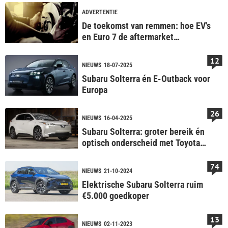
ADVERTENTIE
De toekomst van remmen: hoe EV's
en Euro 7 de aftermarket
veranderen
12
NIEUWS
18-07-2025
Subaru Solterra én E-Outback voor
Europa
26
NIEUWS
16-04-2025
Subaru Solterra: groter bereik én
optisch onderscheid met Toyota
bZ4X
74
NIEUWS
21-10-2024
Elektrische Subaru Solterra ruim
€5.000 goedkoper
13
NIEUWS
02-11-2023