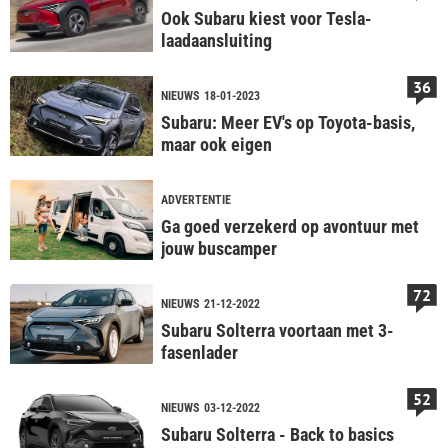
Ook Subaru kiest voor Tesla-
laadaansluiting
36
NIEUWS
18-01-2023
Subaru: Meer EV's op Toyota-basis,
maar ook eigen
ADVERTENTIE
Ga goed verzekerd op avontuur met
jouw buscamper
72
NIEUWS
21-12-2022
Subaru Solterra voortaan met 3-
fasenlader
52
NIEUWS
03-12-2022
Subaru Solterra - Back to basics