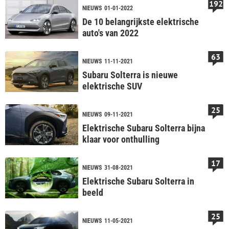
192
NIEUWS
01-01-2022
De 10 belangrijkste elektrische
auto's van 2022
63
NIEUWS
11-11-2021
Subaru Solterra is nieuwe
elektrische SUV
25
NIEUWS
09-11-2021
Elektrische Subaru Solterra bijna
klaar voor onthulling
17
NIEUWS
31-08-2021
Elektrische Subaru Solterra in
beeld
25
NIEUWS
11-05-2021