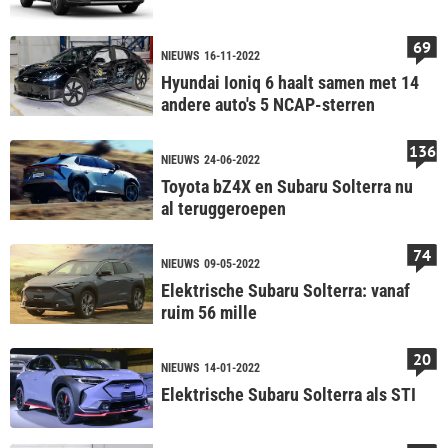
69
NIEUWS
16-11-2022
Hyundai Ioniq 6 haalt samen met 14
andere auto's 5 NCAP-sterren
136
NIEUWS
24-06-2022
Toyota bZ4X en Subaru Solterra nu
al teruggeroepen
74
NIEUWS
09-05-2022
Elektrische Subaru Solterra: vanaf
ruim 56 mille
20
NIEUWS
14-01-2022
Elektrische Subaru Solterra als STI