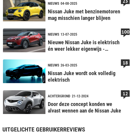
23
NIEUWS
04-08-2025
Nissan Juke met benzinemotoren
mag misschien langer blijven
100
NIEUWS
13-07-2025
Nieuwe Nissan Juke is elektrisch
én weer lekker eigenwijs -
Vooruitblik
18
NIEUWS
26-03-2025
Nissan Juke wordt ook volledig
elektrisch
12
ACHTERGROND
21-12-2024
Door deze concept konden we
alvast wennen aan de Nissan Juke
UITGELICHTE GEBRUIKERREVIEWS