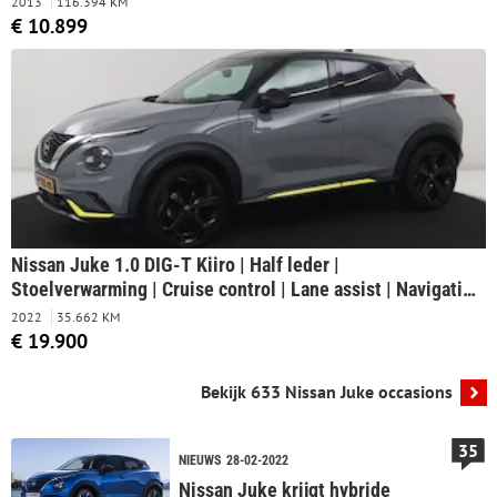
2013
116.394 KM
€ 10.899
Nissan Juke 1.0 DIG-T Kiiro | Half leder |
Stoelverwarming | Cruise control | Lane assist | Navigatie
| Carplay | Camera | Park assist | Trekhaak
2022
35.662 KM
€ 19.900
Bekijk 633 Nissan Juke occasions
35
NIEUWS
28-02-2022
Nissan Juke krijgt hybride