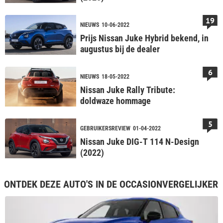
19
NIEUWS
10-06-2022
Prijs Nissan Juke Hybrid bekend, in
augustus bij de dealer
6
NIEUWS
18-05-2022
Nissan Juke Rally Tribute:
doldwaze hommage
5
GEBRUIKERSREVIEW
01-04-2022
Nissan Juke DIG-T 114 N-Design
(2022)
ONTDEK DEZE AUTO'S IN DE OCCASIONVERGELIJKER