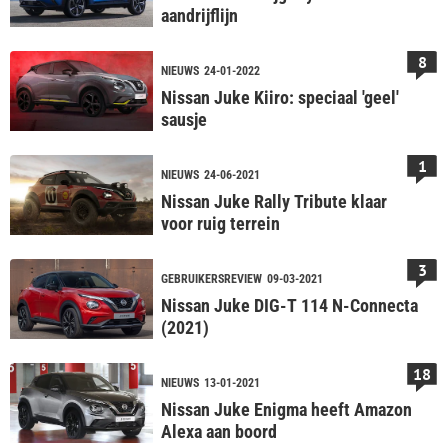
aandrijflijn
8
NIEUWS
24-01-2022
Nissan Juke Kiiro: speciaal 'geel'
sausje
1
NIEUWS
24-06-2021
Nissan Juke Rally Tribute klaar
voor ruig terrein
3
GEBRUIKERSREVIEW
09-03-2021
Nissan Juke DIG-T 114 N-Connecta
(2021)
18
NIEUWS
13-01-2021
Nissan Juke Enigma heeft Amazon
Alexa aan boord