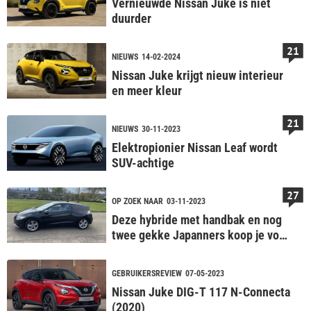
Vernieuwde Nissan Juke is niet
duurder
21
NIEUWS
14-02-2024
Nissan Juke krijgt nieuw interieur
en meer kleur
21
NIEUWS
30-11-2023
Elektropionier Nissan Leaf wordt
SUV-achtige
27
OP ZOEK NAAR
03-11-2023
Deze hybride met handbak en nog
twee gekke Japanners koop je voor
€7.000
GEBRUIKERSREVIEW
07-05-2023
Nissan Juke DIG-T 117 N-Connecta
(2020)