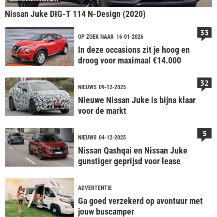
Nissan Juke DIG-T 114 N-Design (2020)
33
OP ZOEK NAAR
16-01-2026
In deze occasions zit je hoog en
droog voor maximaal €14.000
32
NIEUWS
09-12-2025
Nieuwe Nissan Juke is bijna klaar
voor de markt
5
NIEUWS
04-12-2025
Nissan Qashqai en Nissan Juke
gunstiger geprijsd voor lease
ADVERTENTIE
Ga goed verzekerd op avontuur met
jouw buscamper