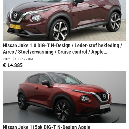
Nissan Juke 1.0 DIG-T N-Design / Leder-stof bekleding /
Airco / Stoelverwarming / Cruise control / Apple
Carplay/Android Auto / Navigatie /
2021
108.377 KM
€ 14.885
Nissan Juke 115pk DIG-T N-Design Apple