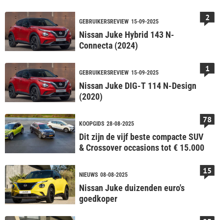
2
GEBRUIKERSREVIEW
15-09-2025
Nissan Juke Hybrid 143 N-
Connecta (2024)
1
GEBRUIKERSREVIEW
15-09-2025
Nissan Juke DIG-T 114 N-Design
(2020)
78
KOOPGIDS
28-08-2025
Dit zijn de vijf beste compacte SUV
& Crossover occasions tot € 15.000
15
NIEUWS
08-08-2025
Nissan Juke duizenden euro's
goedkoper