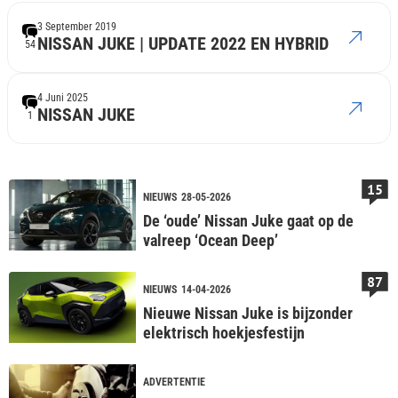
3 September 2019
NISSAN JUKE | UPDATE 2022 EN HYBRID
54
4 Juni 2025
NISSAN JUKE
1
15
NIEUWS
28-05-2026
De ‘oude’ Nissan Juke gaat op de
valreep ‘Ocean Deep’
87
NIEUWS
14-04-2026
Nieuwe Nissan Juke is bijzonder
elektrisch hoekjesfestijn
ADVERTENTIE