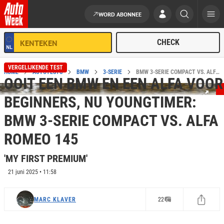
WORD ABONNEE
Ga naar de inhoud
VERGELIJKENDE TEST
HOME
AUTOTESTS
BMW
3-SERIE
BMW 3-SERIE COMPACT VS. ALFA ROMEO 145 VERGELIJKENDE TEST
OOIT EEN BMW EN EEN ALFA VOOR
BEGINNERS, NU YOUNGTIMER:
BMW 3-SERIE COMPACT VS. ALFA
ROMEO 145
'MY FIRST PREMIUM'
21 juni 2025 • 11:58
MARC KLAVER
22