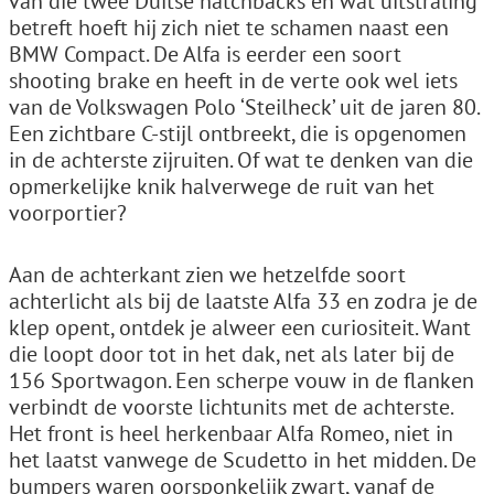
van die twee Duitse hatchbacks en wat uitstraling
betreft hoeft hij zich niet te schamen naast een
BMW Compact. De Alfa is eerder een soort
shooting brake en heeft in de verte ook wel iets
van de Volkswagen Polo ‘Steilheck’ uit de jaren 80.
Een zichtbare C-stijl ontbreekt, die is opgenomen
in de achterste zijruiten. Of wat te denken van die
opmerkelijke knik halverwege de ruit van het
voorportier?
Aan de achterkant zien we hetzelfde soort
achterlicht als bij de laatste Alfa 33 en zodra je de
klep opent, ontdek je alweer een curiositeit. Want
die loopt door tot in het dak, net als later bij de
156 Sportwagon. Een scherpe vouw in de flanken
verbindt de voorste lichtunits met de achterste.
Het front is heel herkenbaar Alfa Romeo, niet in
het laatst vanwege de Scudetto in het midden. De
bumpers waren oorsponkelijk zwart, vanaf de