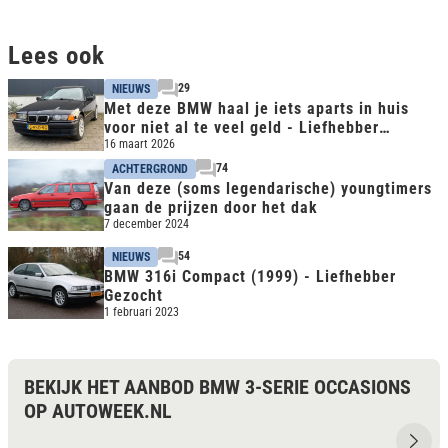
Lees ook
29
NIEUWS
Met deze BMW haal je iets aparts in huis
voor niet al te veel geld - Liefhebber
gezocht
16 maart 2026
74
ACHTERGROND
Van deze (soms legendarische) youngtimers
gaan de prijzen door het dak
7 december 2024
54
NIEUWS
BMW 316i Compact (1999) - Liefhebber
Gezocht
1 februari 2023
BEKIJK HET AANBOD BMW 3-SERIE OCCASIONS
OP AUTOWEEK.NL