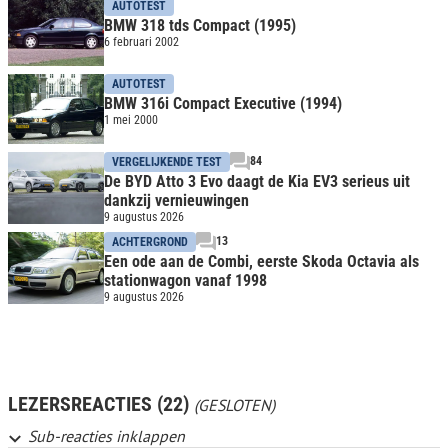
AUTOTEST
BMW 318 tds Compact (1995)
6 februari 2002
AUTOTEST
BMW 316i Compact Executive (1994)
1 mei 2000
84
VERGELIJKENDE TEST
De BYD Atto 3 Evo daagt de Kia EV3 serieus uit
dankzij vernieuwingen
9 augustus 2026
13
ACHTERGROND
Een ode aan de Combi, eerste Skoda Octavia als
stationwagon vanaf 1998
9 augustus 2026
LEZERSREACTIES (22)
(GESLOTEN)
Sub-reacties inklappen