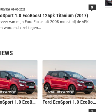
9
SREVIEW
08-05-2023
oSport 1.0 EcoBoost 125pk Titanium (2017)
rveer van mijn Ford Focus uit 2008 moest bij de APK
 worden. Ik zei tegen...
VIEWS
KERSREVIEW
GEBRUIKERSREVIEW
Ford EcoSport 1.0 EcoBoost 125pk Titanium (2019)
Ford EcoSport 1.0 EcoBoost 125pk ST-Line (2019)
3