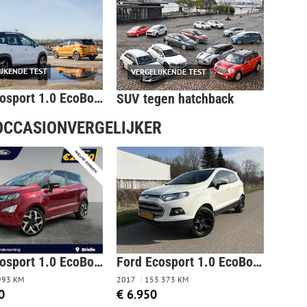
IJKENDE TEST
VERGELIJKENDE TEST
Ford Ecosport 1.0 EcoBoost - Citroën C3 Aircross - Vergelijkende Test
SUV tegen hatchback
 OCCASIONVERGELIJKER
Ford Ecosport 1.0 EcoBoost ST-Line 125PK Panoramadak | Navigatie | Achteruitrijcamera
Ford Ecosport 1.0 EcoBoost Titanium / AIRCO ECC / CRUISE / 153dkm!
993 KM
2017
153.373 KM
0
€ 6.950