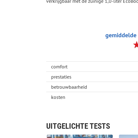
verkrijgbaar met de zuinige 1,0-liter EcoBo
gemiddelde 
comfort
prestaties
betrouwbaarheid
kosten
UITGELICHTE TESTS