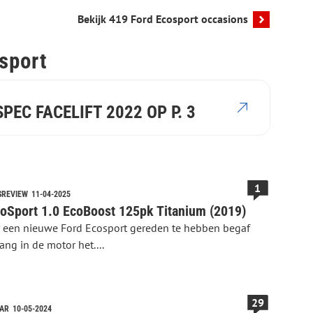
Bekijk 419 Ford Ecosport occasions
sport
PEC FACELIFT 2022 OP P. 3
1
SREVIEW
11-04-2025
oSport 1.0 EcoBoost 125pk Titanium (2019)
r een nieuwe Ford Ecosport gereden te hebben begaf
tang in de motor het....
29
AAR
10-05-2024