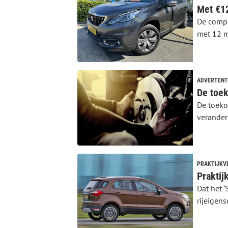
Met €12
De compa
met 12 mi
ADVERTENT
De toeko
verande
PRAKTIJKV
Dat het ‘
rijeigen