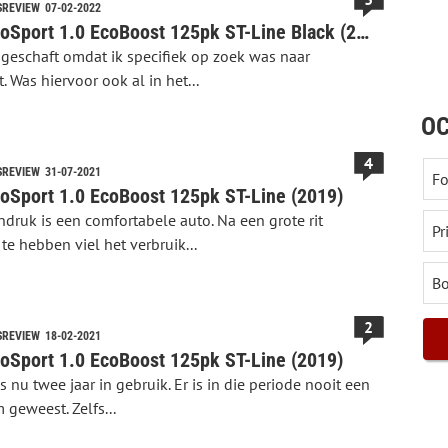
SREVIEW
07-02-2022
Ford EcoSport 1.0 EcoBoost 125pk ST-Line Black (2019)
geschaft omdat ik specifiek op zoek was naar
 Was hiervoor ook al in het...
OC
4
SREVIEW
31-07-2021
oSport 1.0 EcoBoost 125pk ST-Line (2019)
ndruk is een comfortabele auto. Na een grote rit
e hebben viel het verbruik...
2
SREVIEW
18-02-2021
oSport 1.0 EcoBoost 125pk ST-Line (2019)
s nu twee jaar in gebruik. Er is in die periode nooit een
geweest. Zelfs...