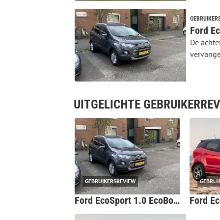
GEBRUIKER
Ford Ec
De achte
vervangen
UITGELICHTE GEBRUIKERRE
GEBRUIKERSREVIEW
GEBRUI
Ford EcoSport 1.0 EcoBoost 125pk Titanium (2017)