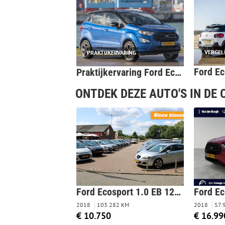
VERGEL
PRAKTIJKERVARING
Praktijkervaring Ford EcoSport - eigenaren over kleine SUV met enorme achterdeur
ONTDEK DEZE AUTO'S IN DE
Ford Ecosport 1.0 EB 125pk ST-Line Black ECC/cruise/carplay-android/camera/navi/DAB/Wifi
2018
103.282 KM
2018
57.
€ 10.750
€ 16.99