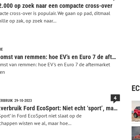
.000 op zoek naar een compacte cross-over
cte cross-over is populair. We gaan op pad, ditmaal
lle op zak, op zoek naar...
IE
De toekomst van remmen: hoe EV's en Euro 7 de aftermarket veranderen
mst van remmen: hoe EV's en Euro 7 de aftermarket
ren
EC
4
ERBRUIK
29-10-2023
Praktijkverbruik Ford EcoSport: Niet echt ‘sport’, maar hoe ‘eco’?
Sport’ in Ford EcoSport niet slaat op de
schappen wisten we al, maar hoe...