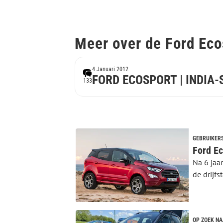
Meer over de Ford Eco
4 Januari 2012
FORD ECOSPORT | INDIA-S
133
GEBRUIKER
Ford Ec
Na 6 jaa
de drijfs
OP ZOEK N