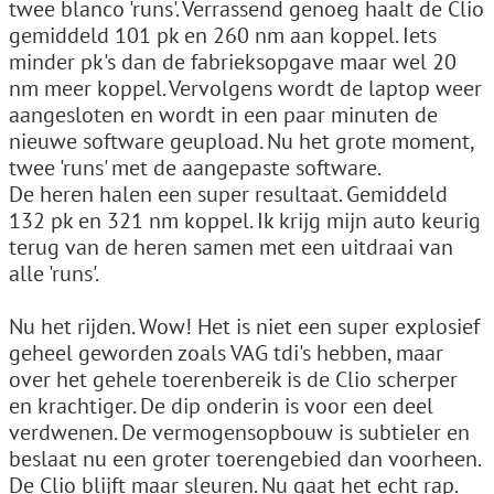
twee blanco 'runs'. Verrassend genoeg haalt de Clio
gemiddeld 101 pk en 260 nm aan koppel. Iets
minder pk's dan de fabrieksopgave maar wel 20
nm meer koppel. Vervolgens wordt de laptop weer
aangesloten en wordt in een paar minuten de
nieuwe software geupload. Nu het grote moment,
twee 'runs' met de aangepaste software.
De heren halen een super resultaat. Gemiddeld
132 pk en 321 nm koppel. Ik krijg mijn auto keurig
terug van de heren samen met een uitdraai van
alle 'runs'.
Nu het rijden. Wow! Het is niet een super explosief
geheel geworden zoals VAG tdi's hebben, maar
over het gehele toerenbereik is de Clio scherper
en krachtiger. De dip onderin is voor een deel
verdwenen. De vermogensopbouw is subtieler en
beslaat nu een groter toerengebied dan voorheen.
De Clio blijft maar sleuren. Nu gaat het echt rap.