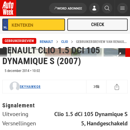
WORD ABONNEE
Ga naar de inhoud
GEBRUIKERSREVIEW
HOME
REVIEWS
RENAULT
CLIO
GEBRUIKERSREVIEW VAN RENAULT CLIO 1.5 DCI 105 DYNAMIQUE S (2007)
RENAULT CLIO 1.5 DCI 105
DYNAMIQUE S (2007)
5 december 2014 • 10:02
SKYHAWKQ8
3
Signalement
Uitvoering
Clio 1.5 dCi 105 Dynamique S
Versnellingen
5, Handgeschakeld