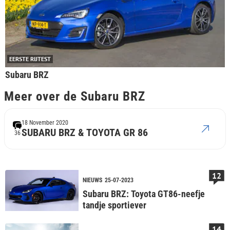
EERSTE RIJTEST
Subaru BRZ
Meer over de Subaru BRZ
18 November 2020
SUBARU BRZ & TOYOTA GR 86
36
12
NIEUWS
25-07-2023
Subaru BRZ: Toyota GT86-neefje
tandje sportiever
14