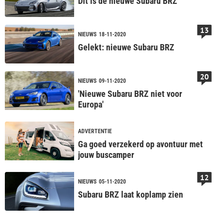
Dít is de nieuwe Subaru BRZ
13
NIEUWS
18-11-2020
Gelekt: nieuwe Subaru BRZ
20
NIEUWS
09-11-2020
'Nieuwe Subaru BRZ niet voor
Europa'
ADVERTENTIE
Ga goed verzekerd op avontuur met
jouw buscamper
12
NIEUWS
05-11-2020
Subaru BRZ laat koplamp zien