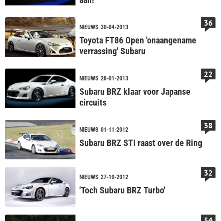
36
NIEUWS
30-04-2013
Toyota FT86 Open 'onaangename
verrassing' Subaru
22
NIEUWS
28-01-2013
Subaru BRZ klaar voor Japanse
circuits
38
NIEUWS
01-11-2012
Subaru BRZ STI raast over de Ring
32
NIEUWS
27-10-2012
'Toch Subaru BRZ Turbo'
54