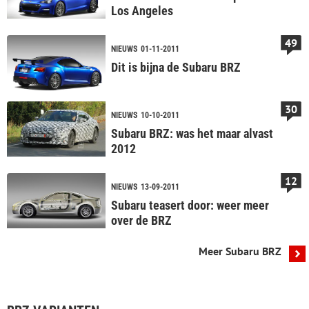
Los Angeles
49
NIEUWS
01-11-2011
Dit is bijna de Subaru BRZ
30
NIEUWS
10-10-2011
Subaru BRZ: was het maar alvast
2012
12
NIEUWS
13-09-2011
Subaru teasert door: weer meer
over de BRZ
Meer Subaru BRZ