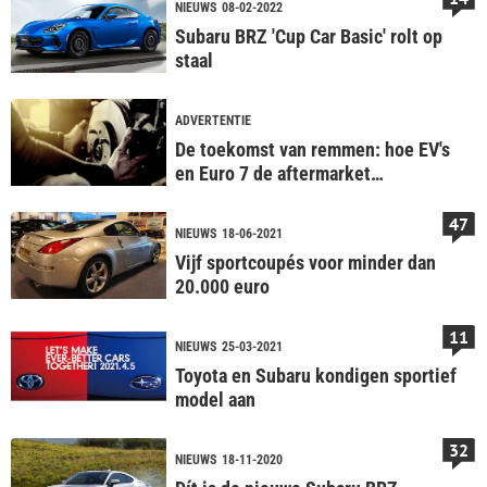
NIEUWS
08-02-2022
Subaru BRZ 'Cup Car Basic' rolt op
staal
ADVERTENTIE
De toekomst van remmen: hoe EV's
en Euro 7 de aftermarket
veranderen
47
NIEUWS
18-06-2021
Vijf sportcoupés voor minder dan
20.000 euro
11
NIEUWS
25-03-2021
Toyota en Subaru kondigen sportief
model aan
32
NIEUWS
18-11-2020