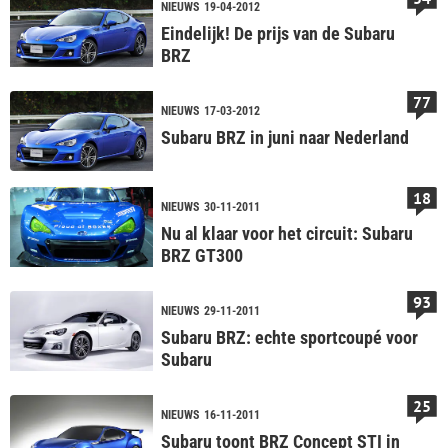
NIEUWS
19-04-2012
Eindelijk! De prijs van de Subaru
BRZ
77
NIEUWS
17-03-2012
Subaru BRZ in juni naar Nederland
18
NIEUWS
30-11-2011
Nu al klaar voor het circuit: Subaru
BRZ GT300
93
NIEUWS
29-11-2011
Subaru BRZ: echte sportcoupé voor
Subaru
25
NIEUWS
16-11-2011
Subaru toont BRZ Concept STI in