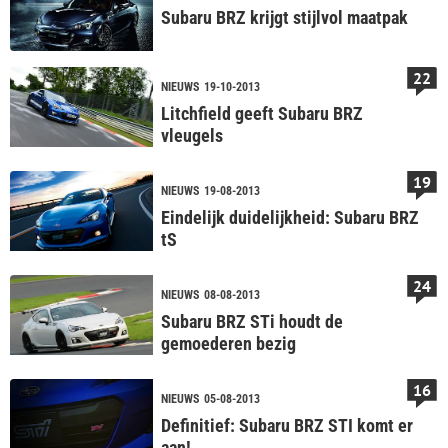
Subaru BRZ krijgt stijlvol maatpak
22
NIEUWS
19-10-2013
Litchfield geeft Subaru BRZ
vleugels
19
NIEUWS
19-08-2013
Eindelijk duidelijkheid: Subaru BRZ
tS
24
NIEUWS
08-08-2013
Subaru BRZ STi houdt de
gemoederen bezig
16
NIEUWS
05-08-2013
Definitief: Subaru BRZ STI komt er
aan!