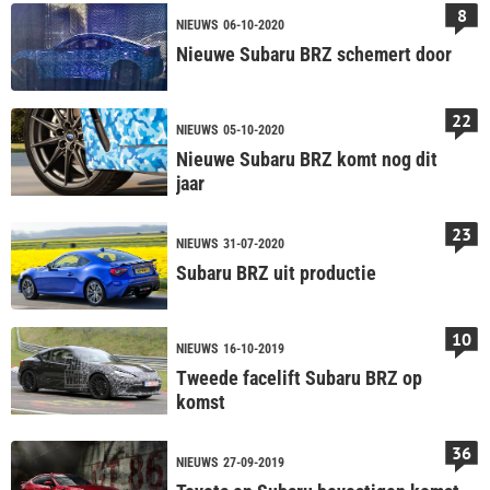
8
NIEUWS
06-10-2020
Nieuwe Subaru BRZ schemert door
22
NIEUWS
05-10-2020
Nieuwe Subaru BRZ komt nog dit
jaar
23
NIEUWS
31-07-2020
Subaru BRZ uit productie
10
NIEUWS
16-10-2019
Tweede facelift Subaru BRZ op
komst
36
NIEUWS
27-09-2019