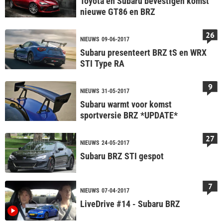
Toyota en Subaru bevestigen komst
nieuwe GT86 en BRZ
26
NIEUWS
09-06-2017
Subaru presenteert BRZ tS en WRX
STI Type RA
9
NIEUWS
31-05-2017
Subaru warmt voor komst
sportversie BRZ *UPDATE*
27
NIEUWS
24-05-2017
Subaru BRZ STI gespot
7
NIEUWS
07-04-2017
LiveDrive #14 - Subaru BRZ