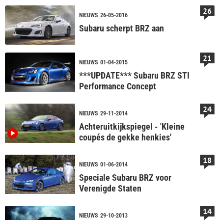
26
NIEUWS
26-05-2016
Subaru scherpt BRZ aan
21
NIEUWS
01-04-2015
***UPDATE*** Subaru BRZ STI
Performance Concept
24
NIEUWS
29-11-2014
Achteruitkijkspiegel - 'Kleine
coupés de gekke henkies'
18
NIEUWS
01-06-2014
Speciale Subaru BRZ voor
Verenigde Staten
14
NIEUWS
29-10-2013