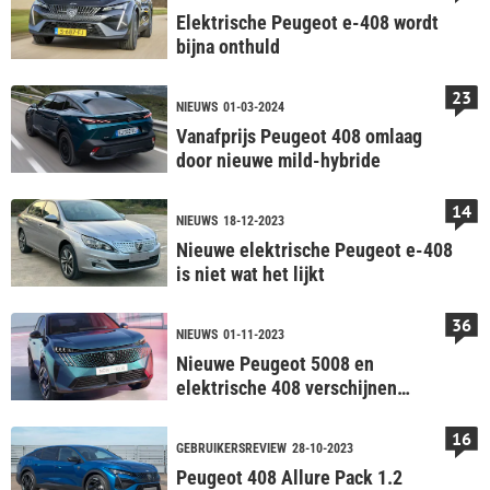
Elektrische Peugeot e-408 wordt
bijna onthuld
23
NIEUWS
01-03-2024
Vanafprijs Peugeot 408 omlaag
door nieuwe mild-hybride
14
NIEUWS
18-12-2023
Nieuwe elektrische Peugeot e-408
is niet wat het lijkt
36
NIEUWS
01-11-2023
Nieuwe Peugeot 5008 en
elektrische 408 verschijnen
komende zomer
16
GEBRUIKERSREVIEW
28-10-2023
Peugeot 408 Allure Pack 1.2