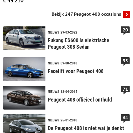
€ 45.210
Bekijk 247 Peugeot 408 occasions
20
NIEUWS
29-03-2022
Fukang ES600 is elektrische
Peugeot 308 Sedan
35
NIEUWS
09-08-2018
Facelift voor Peugeot 408
71
NIEUWS
18-04-2014
Peugeot 408 officieel onthuld
64
NIEUWS
25-01-2010
De Peugeot 408 is niet wat je denkt