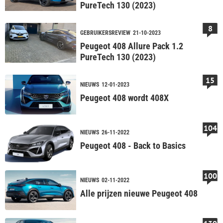
PureTech 130 (2023)
8
GEBRUIKERSREVIEW
21-10-2023
Peugeot 408 Allure Pack 1.2
PureTech 130 (2023)
15
NIEUWS
12-01-2023
Peugeot 408 wordt 408X
104
NIEUWS
26-11-2022
Peugeot 408 - Back to Basics
100
NIEUWS
02-11-2022
Alle prijzen nieuwe Peugeot 408