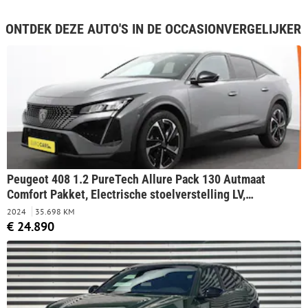
ONTDEK DEZE AUTO'S IN DE OCCASIONVERGELIJKER
Peugeot 408 1.2 PureTech Allure Pack 130 Autmaat
Comfort Pakket, Electrische stoelverstelling LV,
stoelverwarming Camera 360 Navigatie Climate Control
2024
35.698 KM
Dab Led Parkeer sensoren
€ 24.890