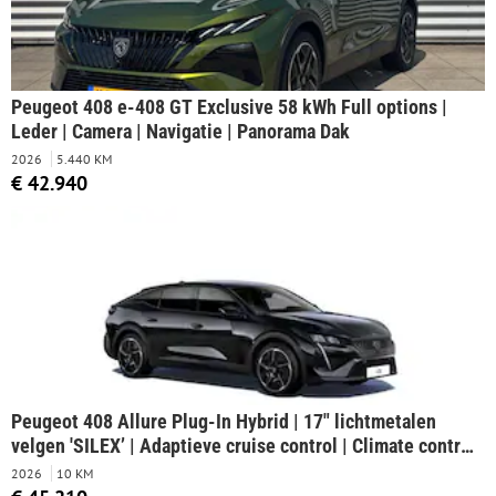
Peugeot 408 e-408 GT Exclusive 58 kWh Full options |
Leder | Camera | Navigatie | Panorama Dak
2026
5.440 KM
€ 42.940
Peugeot 408 Allure Plug-In Hybrid | 17" lichtmetalen
velgen 'SILEX’ | Adaptieve cruise control | Climate control
met links/rechts gescheiden regeling en high efficiëncy
2026
10 KM
koolstoffilter