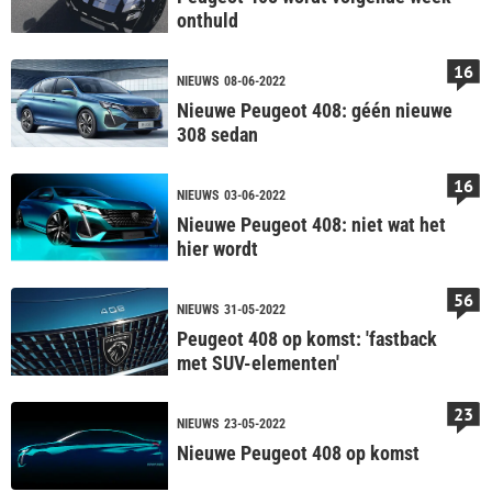
onthuld
16
NIEUWS
08-06-2022
Nieuwe Peugeot 408: géén nieuwe
308 sedan
16
NIEUWS
03-06-2022
Nieuwe Peugeot 408: niet wat het
hier wordt
56
NIEUWS
31-05-2022
Peugeot 408 op komst: 'fastback
met SUV-elementen'
23
NIEUWS
23-05-2022
Nieuwe Peugeot 408 op komst