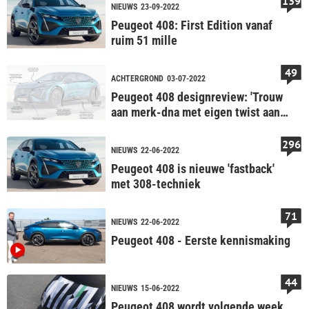
139
NIEUWS
23-09-2022
Peugeot 408: First Edition vanaf
ruim 51 mille
49
ACHTERGROND
03-07-2022
Peugeot 408 designreview: 'Trouw
aan merk-dna met eigen twist aan
trendy vorm'
296
NIEUWS
22-06-2022
Peugeot 408 is nieuwe 'fastback'
met 308-techniek
71
NIEUWS
22-06-2022
Peugeot 408 - Eerste kennismaking
44
NIEUWS
15-06-2022
Peugeot 408 wordt volgende week