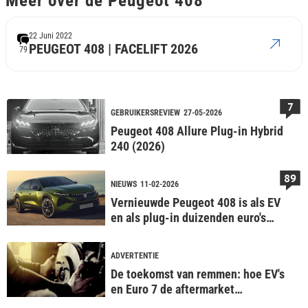
Meer over de Peugeot 408
22 Juni 2022
PEUGEOT 408 | FACELIFT 2026
79
7
GEBRUIKERSREVIEW
27-05-2026
Peugeot 408 Allure Plug-in Hybrid
240 (2026)
89
NIEUWS
11-02-2026
Vernieuwde Peugeot 408 is als EV
en als plug-in duizenden euro's
goedkoper
ADVERTENTIE
De toekomst van remmen: hoe EV's
en Euro 7 de aftermarket
veranderen