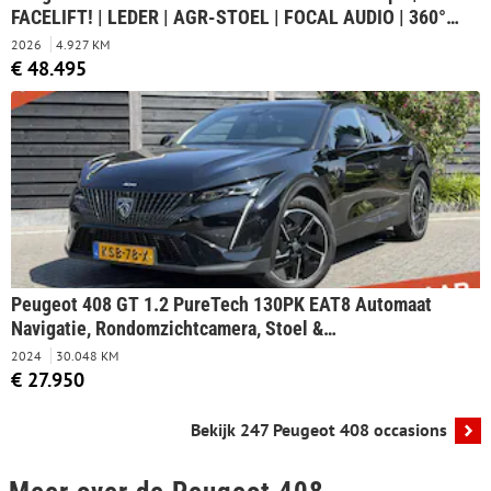
FACELIFT! | LEDER | AGR-STOEL | FOCAL AUDIO | 360°
CAMERA | SCHUIF/KANTELDAK |
2026
4.927 KM
€ 48.495
Peugeot 408 GT 1.2 PureTech 130PK EAT8 Automaat
Navigatie, Rondomzichtcamera, Stoel &
Stuurwielverwarming, Massage, Apple Carplay, Android
2024
30.048 KM
Auto
€ 27.950
Bekijk 247 Peugeot 408 occasions