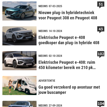
51
NIEUWS
07-03-2025
Nieuwe plug-in hybridetechniek
voor Peugeot 308 en Peugeot 408
43
NIEUWS
14-10-2024
Elektrische Peugeot e-408
goedkoper dan plug-in hybride 408
102
NIEUWS
02-10-2024
Elektrische Peugeot e-408: ruim
450 kilometer bereik en 210 pk
sterk
ADVERTENTIE
Ga goed verzekerd op avontuur met
jouw buscamper
104
NIEUWS
27-09-2024