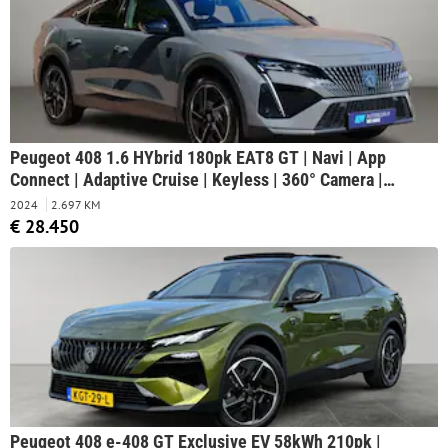
Peugeot 408 1.6 HYbrid 180pk EAT8 GT | Navi | App
Connect | Adaptive Cruise | Keyless | 360° Camera |
Matrix LED | Dodehoek | Elektrische Achterklep
2024
2.697 KM
€ 28.450
Peugeot 408 e-408 GT Exclusive EV 58kWh 210pk |