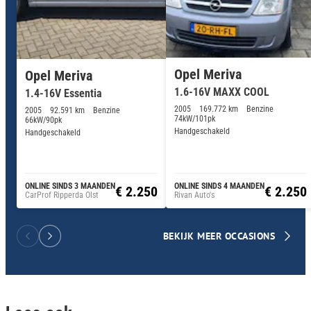
Opel Meriva
Opel Meriva
1.6-16V MAXX COOL
1.4-16V Essentia
2005
169.772 km
Benzine
2005
92.591 km
Benzine
74kW/101pk
66kW/90pk
Handgeschakeld
Handgeschakeld
ONLINE SINDS 3 MAANDEN
ONLINE SINDS 4 MAANDEN
€ 2.250
€ 2.250
CarProf Ripperda Olst
Rivan Auto's
BEKIJK MEER OCCASIONS