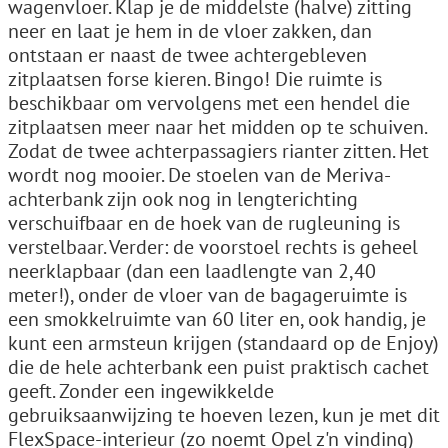
wagenvloer. Klap je de middelste (halve) zitting
neer en laat je hem in de vloer zakken, dan
ontstaan er naast de twee achtergebleven
zitplaatsen forse kieren. Bingo! Die ruimte is
beschikbaar om vervolgens met een hendel die
zitplaatsen meer naar het midden op te schuiven.
Zodat de twee achterpassagiers rianter zitten. Het
wordt nog mooier. De stoelen van de Meriva-
achterbank zijn ook nog in lengterichting
verschuifbaar en de hoek van de rugleuning is
verstelbaar. Verder: de voorstoel rechts is geheel
neerklapbaar (dan een laadlengte van 2,40
meter!), onder de vloer van de bagageruimte is
een smokkelruimte van 60 liter en, ook handig, je
kunt een armsteun krijgen (standaard op de Enjoy)
die de hele achterbank een puist praktisch cachet
geeft. Zonder een ingewikkelde
gebruiksaanwijzing te hoeven lezen, kun je met dit
FlexSpace-interieur (zo noemt Opel z'n vinding)