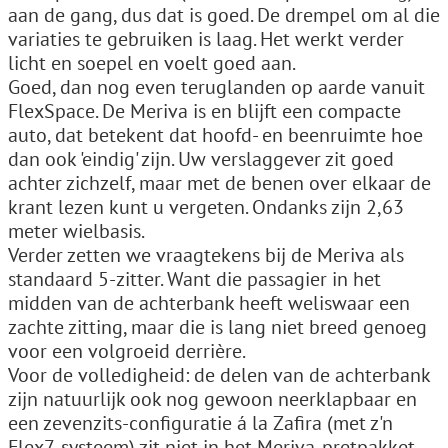
aan de gang, dus dat is goed. De drempel om al die
variaties te gebruiken is laag. Het werkt verder
licht en soepel en voelt goed aan.
Goed, dan nog even teruglanden op aarde vanuit
FlexSpace. De Meriva is en blijft een compacte
auto, dat betekent dat hoofd- en beenruimte hoe
dan ook 'eindig' zijn. Uw verslaggever zit goed
achter zichzelf, maar met de benen over elkaar de
krant lezen kunt u vergeten. Ondanks zijn 2,63
meter wielbasis.
Verder zetten we vraagtekens bij de Meriva als
standaard 5-zitter. Want die passagier in het
midden van de achterbank heeft weliswaar een
zachte zitting, maar die is lang niet breed genoeg
voor een volgroeid derrière.
Voor de volledigheid: de delen van de achterbank
zijn natuurlijk ook nog gewoon neerklapbaar en
een zevenzits-configuratie á la Zafira (met z'n
Flex7-systeem) zit niet in het Meriva-pretpakket.