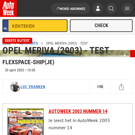
WORD ABONNEE
Ga naar de inhoud
EERSTE RIJTEST
HOME
AUTOTESTS
OPEL MERIVA (2003) - TEST
OPEL MERIVA (2003) - TEST
FLEXSPACE-SHIP(JE)
30 april 2003 • 10:00
LUC VRANKEN
0
AUTOWEEK 2003 NUMMER 14
Je leest het in AutoWeek 2003
nummer 14