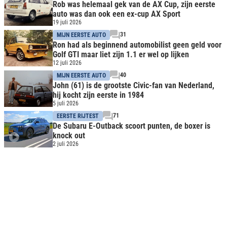
Rob was helemaal gek van de AX Cup, zijn eerste
auto was dan ook een ex-cup AX Sport
19 juli 2026
31
MIJN EERSTE AUTO
Ron had als beginnend automobilist geen geld voor
Golf GTI maar liet zijn 1.1 er wel op lijken
12 juli 2026
40
MIJN EERSTE AUTO
John (61) is de grootste Civic-fan van Nederland,
hij kocht zijn eerste in 1984
5 juli 2026
71
EERSTE RIJTEST
De Subaru E-Outback scoort punten, de boxer is
knock out
2 juli 2026