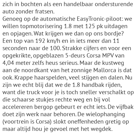
zich in bochten als een handelbaar ondersturende
auto zonder fratsen.
Genoeg op de automatische EasyTronic-piloot: we
willen topmotorisering 1.8 met 125 pk uitdagen
en opjagen. Wat krijgen we dan op ons bordje?
Een top van 192 km/h en in iets meer dan 11
seconden naar de 100. Strakke cijfers en voor een
opgekrikte, opgeblazen 5-deurs Corsa MPV van
4,04 meter zelfs heus serieus. Maar de kustweg
aan de noordkant van het zonnige Mallorca is dat
ook. Krappe haarspelden, veel stijgen en dalen. Nu
zijn we echt blij dat we de 1.8 handbak rijden,
want die truck voor je is toch sneller verschalkt op
die schaarse stukjes rechte weg en bij vol
accelereren bergop gebeurt er echt iets. De vijfbak
doet zijn werk naar behoren. De wielophanging
(voortrein is Corsa) slokt oneffenheden gretig op
maar altijd hou je gevoel met het wegdek.