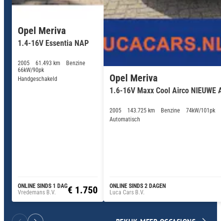
Opel Meriva
1.4-16V Essentia NAP
2005
61.493 km
Benzine
66kW/90pk
Opel Meriva
Handgeschakeld
1.6-16V Maxx Cool Airco NIEUWE
2005
143.725 km
Benzine
74kW/101pk
Automatisch
ONLINE SINDS 1 DAG
ONLINE SINDS 2 DAGEN
€ 1.750
Vredemans B.V.
Luca Cars B.V.