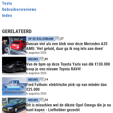
Tests
Gebruikersreviews
Index
GERELATEERD
27
OP DE ROLLENBANK
Duncan viel als een blok voor deze Mercedes A35
AMG: ‘Het geluid, daar ga ik nog iets aan doen'
6 augustus 2026
85
NIEUWS
Van de bpm op deze Toyota Yaris van dik €130.000
koop je een nieuwe Toyota RAV4!
6 augustus 2026
14
NIEUWS
Ford Fathom: elektrische pick-up van minder dan
€25.000
6 augustus 2026
24
NIEUWS
Dit is misschien wel de dikste Opel Omega die je nu
kunt kopen - Liefhebber gezocht