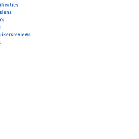
ficaties
sions
's
s
uikersreviews
x