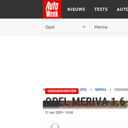
NIEUWS
TESTS
AUTO
Ga naar de inhoud
HOME
REVIEWS
OPEL
MERIVA
GEBRUIKE
GEBRUIKERSREVIEW
OPEL MERIVA 1.6
31 mei 2009 • 14:04