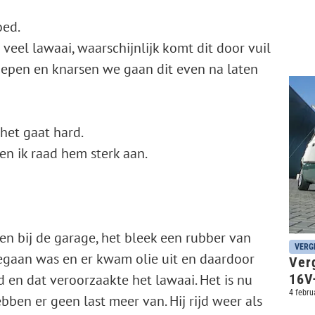
oed.
el lawaai, waarschijnlijk komt dit door vuil
iepen en knarsen we gaan dit even na laten
het gaat hard.
en ik raad hem sterk aan.
en bij de garage, het bleek een rubber van
VERG
sgegaan was en er kwam olie uit en daardoor
Verg
en dat veroorzaakte het lawaai. Het is nu
16V–
4 febru
ben er geen last meer van. Hij rijd weer als