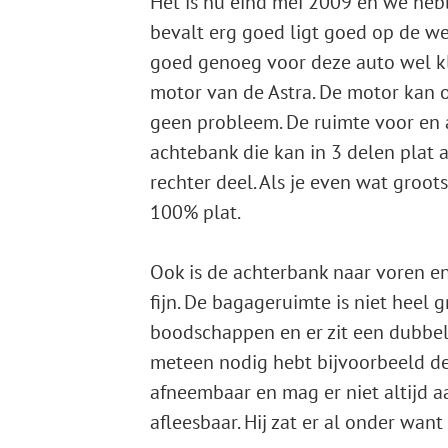
Het is nu eind mei 2009 en we he
bevalt erg goed ligt goed op de we
goed genoeg voor deze auto wel kli
motor van de Astra. De motor kan o
geen probleem. De ruimte voor en a
achtebank die kan in 3 delen plat a
rechter deel. Als je even wat groo
100% plat.
Ook is de achterbank naar voren en 
fijn. De bagageruimte is niet heel
boodschappen en er zit een dubbele
meteen nodig hebt bijvoorbeeld de
afneembaar en mag er niet altijd a
afleesbaar. Hij zat er al onder wan