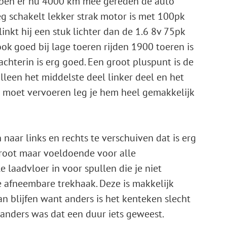
bben er nu 4000 km mee gereden de auto
g schakelt lekker strak motor is met 100pk
nkt hij een stuk lichter dan de 1.6 8v 75pk
ok goed bij lage toeren rijden 1900 toeren is
chterin is erg goed. Een groot pluspunt is de
lleen het middelste deel linker deel en het
ts moet vervoeren leg je hem heel gemakkelijk
naar links en rechts te verschuiven dat is erg
 groot maar voeldoende voor alle
 laadvloer in voor spullen die je niet
 afneembare trekhaak. Deze is makkelijk
an blijfen want anders is het kenteken slecht
t anders was dat een duur iets geweest.