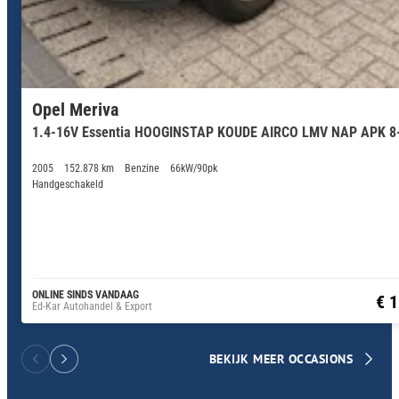
Opel Meriva
1.4-16V Essentia HOOGINSTAP KOUDE AIRCO LMV NAP APK 8
2005
152.878 km
Benzine
66kW/90pk
Handgeschakeld
ONLINE SINDS VANDAAG
€ 
Ed-Kar Autohandel & Export
BEKIJK MEER OCCASIONS