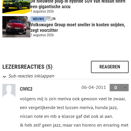
De nieuwste plug-in hybride SUV van Nissan heeft
een gigantische accu
7 augustus 2026
36
NIEUWS
Volkswagen Group moet sneller in kosten snijden,
zegt voorzitter
7 augustus 2026
LEZERSREACTIES (5)
REAGEREN
Sub-reacties inklappen
06-04-2011
0
CIVIC2
volgens mij is zo'n meriva ook gewoon veel te zwaar,
een vergelijkende test tussen meriva, honda jazz,
nissan note en mb a-klasse gaf dat ook al aan.
ik heb zelf geen jazz, maar van horens en ervaring met