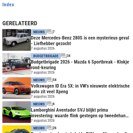
Index
GERELATEERD
7
NIEUWS
Deze Mercedes-Benz 280S is een mysterieus geval
- Liefhebber gezocht
7 augustus 2026
34
BUDGETBRIGADE
Budgetbrigade 2026 - Mazda 6 Sportbreak - Klokje
rond-keuring
7 augustus 2026
54
NIEUWS
Volkswagen ID Era 5X: in VW's nieuwste elektrische
auto zit veel Xpeng
7 augustus 2026
6
NIEUWS
Lamborghini Aventador SVJ blijkt prima
investering: waarde flink gestegen op tweedehands
markt
7 augustus 2026
26
NIEUWS