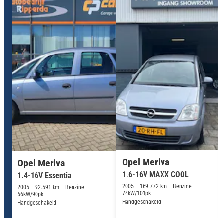
Opel Meriva
Opel Meriva
1.6-16V MAXX COOL
1.4-16V Essentia
2005
169.772 km
Benzine
2005
92.591 km
Benzine
74kW/101pk
66kW/90pk
Handgeschakeld
Handgeschakeld