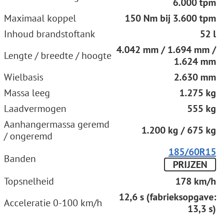
6.000 tpm
Maximaal koppel
150 Nm bij 3.600 tpm
Inhoud brandstoftank
52 l
4.042 mm / 1.694 mm /
Lengte / breedte / hoogte
1.624 mm
Wielbasis
2.630 mm
Massa leeg
1.275 kg
Laadvermogen
555 kg
Aanhangermassa geremd
1.200 kg / 675 kg
/ ongeremd
185/60R15
Banden
PRIJZEN
Topsnelheid
178 km/h
12,6 s (fabrieksopgave:
Acceleratie 0-100 km/h
13,3 s)