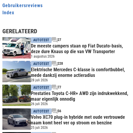
Gebruikersreviews
Index
GERELATEERD
27
AUTOTEST
De meeste campers staan op Fiat Ducato-basis,
deze dure Knaus op die van VW Transporter
1 augustus 2026
228
AUTOTEST
Elektrische Mercedes C-klasse is comfortbubbel,
mede dankzij enorme actieradius
28 juli 2026
77
AUTOTEST
Prestaties Toyota C-HR+ AWD zijn indrukwekkend,
maar eigenlijk onnodig
26 juli 2026
56
AUTOTEST
Volvo XC70 plug-in hybride met oude vertrouwde
naam komt heel ver op stroom en benzine
25 juli 2026