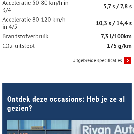
Acceleratie 50-80 km/h in
5,7 s / 7,8 s
3/4
Acceleratie 80-120 km/h
10,3 s / 14,4 s
in 4/5
Brandstofverbruik
7,3 l/100km
CO2-uitstoot
175 g/km
Uitgebreide specificaties
Ontdek deze occasions: Heb je ze al
gezien?