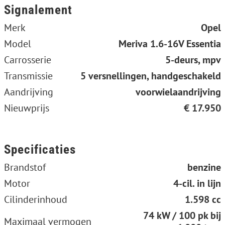
Signalement
Merk
Opel
Model
Meriva 1.6-16V Essentia
Carrosserie
5-deurs, mpv
Transmissie
5 versnellingen, handgeschakeld
Aandrijving
voorwielaandrijving
Nieuwprijs
€ 17.950
Specificaties
Brandstof
benzine
Motor
4-cil. in lijn
Cilinderinhoud
1.598 cc
74 kW / 100 pk bij
Maximaal vermogen