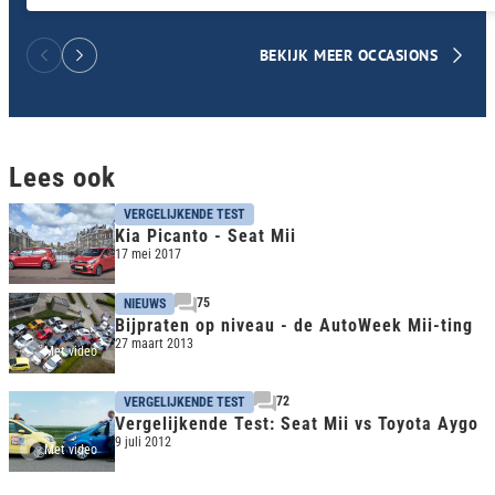
BEKIJK MEER OCCASIONS
Lees ook
VERGELIJKENDE TEST
Kia Picanto - Seat Mii
17 mei 2017
75
NIEUWS
Bijpraten op niveau - de AutoWeek Mii-ting
27 maart 2013
Met video
72
VERGELIJKENDE TEST
Vergelijkende Test: Seat Mii vs Toyota Aygo
9 juli 2012
Met video