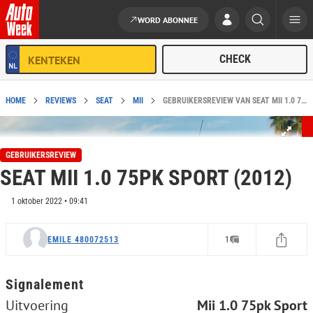
WORD ABONNEE
Ga naar de inhoud
HOME
REVIEWS
SEAT
MII
GEBRUIKERSREVIEW VAN SEAT MII 1.0 75PK SPORT (2012)
GEBRUIKERSREVIEW
SEAT MII 1.0 75PK SPORT (2012)
1 oktober 2022 • 09:41
EMILE 480072513
1
Signalement
Uitvoering
Mii 1.0 75pk Sport