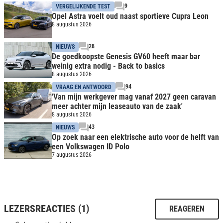
9
VERGELIJKENDE TEST
Opel Astra voelt oud naast sportieve Cupra Leon
8 augustus 2026
28
NIEUWS
De goedkoopste Genesis GV60 heeft maar bar
weinig extra nodig - Back to basics
8 augustus 2026
94
VRAAG EN ANTWOORD
'Van mijn werkgever mag vanaf 2027 geen caravan
meer achter mijn leaseauto van de zaak'
8 augustus 2026
43
NIEUWS
Op zoek naar een elektrische auto voor de helft van
een Volkswagen ID Polo
7 augustus 2026
LEZERSREACTIES (1)
REAGEREN