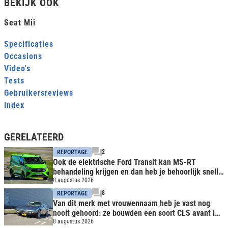
BEKIJK OOK
Seat Mii
Specificaties
Occasions
Video's
Tests
Gebruikersreviews
Index
GERELATEERD
2
REPORTAGE
Ook de elektrische Ford Transit kan MS-RT
behandeling krijgen en dan heb je behoorlijk snelle
bus
8 augustus 2026
8
REPORTAGE
Van dit merk met vrouwennaam heb je vast nog
nooit gehoord: ze bouwden een soort CLS avant la
lettre
8 augustus 2026