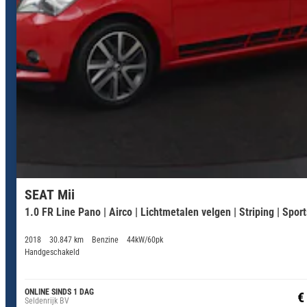
SEAT Mii
1.0 FR Line Pano | Airco | Lichtmetalen velgen | Striping | Spor
2018
30.847 km
Benzine
44kW/60pk
Handgeschakeld
ONLINE SINDS 1 DAG
€
Seldenrijk BV