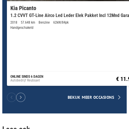
Kia Picanto
1.2 CVVT GT-Line Airco Led Leder Elek Pakket Incl 12Mnd Gara
2018
57.648 km
Benzine
62kW/84pk
Handgeschakeld
ONLINE SINDS 6 DAGEN
€ 11.
Autobedrijf Reubsaet
BEKIJK MEER OCCASIONS