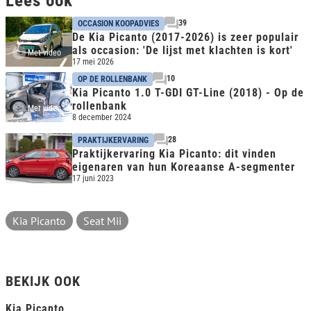
Lees ook
39
OCCASION KOOPADVIES
De Kia Picanto (2017-2026) is zeer populair
als occasion: 'De lijst met klachten is kort'
Met video
17 mei 2026
10
OP DE ROLLENBANK
Kia Picanto 1.0 T-GDI GT-Line (2018) - Op de
rollenbank
Met video
8 december 2024
28
PRAKTIJKERVARING
Praktijkervaring Kia Picanto: dit vinden
eigenaren van hun Koreaanse A-segmenter
17 juni 2023
Kia Picanto
Seat Mii
BEKIJK OOK
Kia Picanto