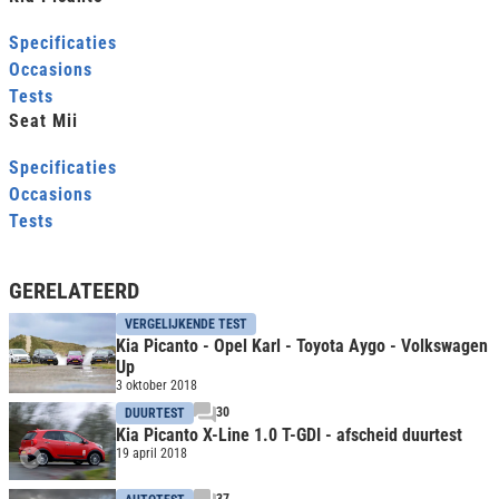
Specificaties
Occasions
Tests
Seat Mii
Specificaties
Occasions
Tests
GERELATEERD
VERGELIJKENDE TEST
Kia Picanto - Opel Karl - Toyota Aygo - Volkswagen
Up
3 oktober 2018
30
DUURTEST
Kia Picanto X-Line 1.0 T-GDI - afscheid duurtest
19 april 2018