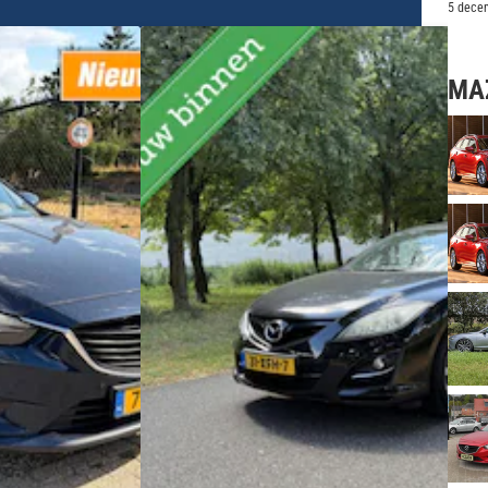
Spo
5 dece
MA