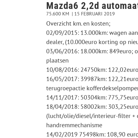
Mazda6 2,2d automaat
75.600 KM
15 FEBRUARI 2019
Overzicht km. en kosten;
02/09/2015: 13.000km: wagen aan
dealer, (10.000euro korting op nie
03/06/2016: 18.000km: 849euro; o
plaatsen
10/08/2016: 24750km: 122,02euro; k
16/05/2017: 39987km: 122,21euro; 
terugroepactie kofferdekselpompe
14/11/2017: 50304km: 775,75euro;
18/04/2018: 58002km: 303,25euro
(lucht/olie/diesel/interieur-filter +
handremmechanisme
14/02/2019 75498km: 108,90 euro; 