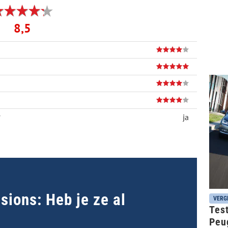
8,5
?
ja
ions: Heb je ze al
VERG
Test
Peu