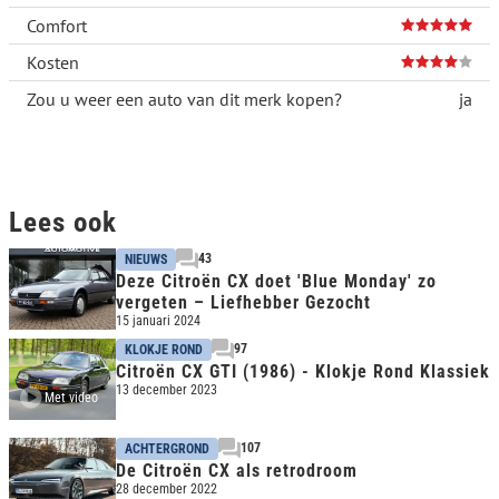
Comfort
Kosten
Zou u weer een auto van dit merk kopen?
ja
Lees ook
43
NIEUWS
Deze Citroën CX doet 'Blue Monday' zo
vergeten – Liefhebber Gezocht
15 januari 2024
97
KLOKJE ROND
Citroën CX GTI (1986) - Klokje Rond Klassiek
13 december 2023
Met video
107
ACHTERGROND
De Citroën CX als retrodroom
28 december 2022