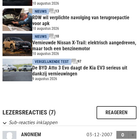
10 augustus 2026
13
NIEUWS
RDW wil verplichte navolging van terugroepactie
voor apk
10 augustus 2026
10
NIEUWS
Vernieuwde Nissan X-Trail: elektrisch aangedreven,
maar toch een benzinemotor
10 augustus 2026
97
VERGELIJKENDE TEST
De BYD Atto 3 Evo daagt de Kia EV3 serieus uit
dankzij vernieuwingen
9 augustus 2026
LEZERSREACTIES (7)
REAGEREN
Sub-reacties inklappen
03-12-2007
ANONIEM
0