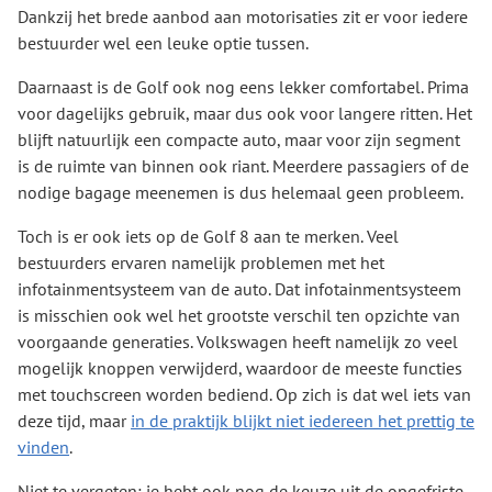
Dankzij het brede aanbod aan motorisaties zit er voor iedere
bestuurder wel een leuke optie tussen.
Daarnaast is de Golf ook nog eens lekker comfortabel. Prima
voor dagelijks gebruik, maar dus ook voor langere ritten. Het
blijft natuurlijk een compacte auto, maar voor zijn segment
is de ruimte van binnen ook riant. Meerdere passagiers of de
nodige bagage meenemen is dus helemaal geen probleem.
Toch is er ook iets op de Golf 8 aan te merken. Veel
bestuurders ervaren namelijk problemen met het
infotainmentsysteem van de auto. Dat infotainmentsysteem
is misschien ook wel het grootste verschil ten opzichte van
voorgaande generaties. Volkswagen heeft namelijk zo veel
mogelijk knoppen verwijderd, waardoor de meeste functies
met touchscreen worden bediend. Op zich is dat wel iets van
deze tijd, maar
in de praktijk blijkt niet iedereen het prettig te
vinden
.
Niet te vergeten: je hebt ook nog de keuze uit de opgefriste