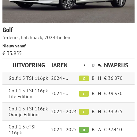
Golf
5-deurs, hatchback, 2024-heden
Nieuw vanaf
€ 33.955
UITVOERING
JAREN
NW.PRIJS
Golf 1.5 TSI 116pk
2024 - ..
B
H
€ 36.870
C
Golf 1.5 TSI 116pk
2024 - ..
B
H
€ 39.370
C
Life Edition
Golf 1.5 TSI 116pk
2024 - 2024
B
H
€ 33.955
C
Oranje Edition
Golf 1.5 eTSI
2024 - 2025
B
A
€ 37.410
B
116pk