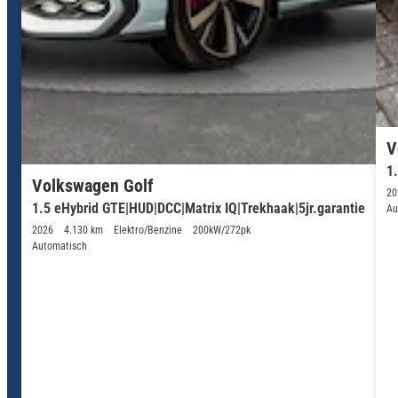
V
1
Volkswagen Golf
20
1.5 eHybrid GTE|HUD|DCC|Matrix IQ|Trekhaak|5jr.garantie
Au
2026
4.130 km
Elektro/Benzine
200kW/272pk
Automatisch