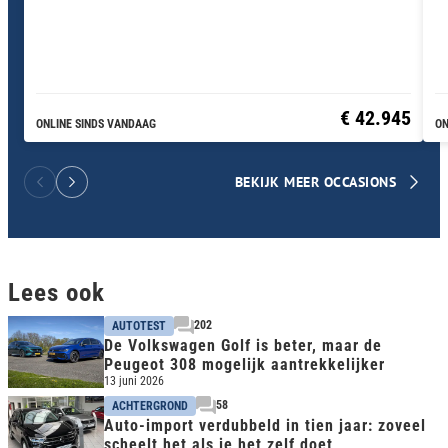
€ 42.945
ONLINE SINDS VANDAAG
ON
BEKIJK MEER OCCASIONS
Lees ook
202
AUTOTEST
De Volkswagen Golf is beter, maar de
Peugeot 308 mogelijk aantrekkelijker
13 juni 2026
58
ACHTERGROND
Auto-import verdubbeld in tien jaar: zoveel
scheelt het als je het zelf doet