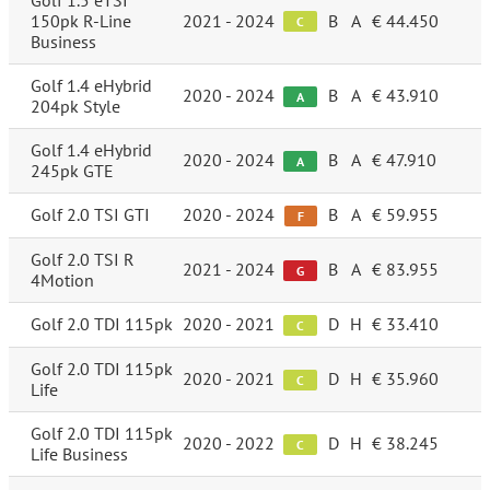
Golf 1.5 eTSI
150pk R-Line
2021 - 2024
B
A
€ 44.450
C
Business
Golf 1.4 eHybrid
2020 - 2024
B
A
€ 43.910
A
204pk Style
Golf 1.4 eHybrid
2020 - 2024
B
A
€ 47.910
A
245pk GTE
Golf 2.0 TSI GTI
2020 - 2024
B
A
€ 59.955
F
Golf 2.0 TSI R
2021 - 2024
B
A
€ 83.955
G
4Motion
Golf 2.0 TDI 115pk
2020 - 2021
D
H
€ 33.410
C
Golf 2.0 TDI 115pk
2020 - 2021
D
H
€ 35.960
C
Life
Golf 2.0 TDI 115pk
2020 - 2022
D
H
€ 38.245
C
Life Business