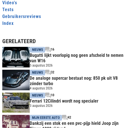
Video's
Tests
Gebruikersreviews
Index
GERELATEERD
16
NIEUWS
Bugatti lijkt voorlopig nog geen afscheid te nemen
van W16
5 augustus 2026
32
NIEUWS
De analoge supercar bestaat nog: 850 pk uit V8
zónder turbo
4 augustus 2026
10
NIEUWS
Ferrari 12Cilindri wordt nog specialer
3 augustus 2026
42
MIJN EERSTE AUTO
Dankzij een stok en een pvc-pijp hield Joop zijn