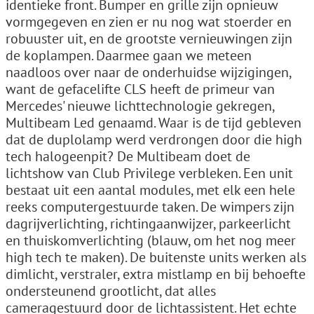
identieke front. Bumper en grille zijn opnieuw
vormgegeven en zien er nu nog wat stoerder en
robuuster uit, en de grootste vernieuwingen zijn
de koplampen. Daarmee gaan we meteen
naadloos over naar de onderhuidse wijzigingen,
want de gefacelifte CLS heeft de primeur van
Mercedes' nieuwe lichttechnologie gekregen,
Multibeam Led genaamd. Waar is de tijd gebleven
dat de duplolamp werd verdrongen door die high
tech halogeenpit? De Multibeam doet de
lichtshow van Club Privilege verbleken. Een unit
bestaat uit een aantal modules, met elk een hele
reeks computergestuurde taken. De wimpers zijn
dagrijverlichting, richtingaanwijzer, parkeerlicht
en thuiskomverlichting (blauw, om het nog meer
high tech te maken). De buitenste units werken als
dimlicht, verstraler, extra mistlamp en bij behoefte
ondersteunend grootlicht, dat alles
cameragestuurd door de lichtassistent. Het echte