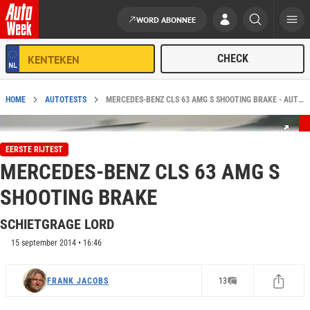
WORD ABONNEE
Ga naar de inhoud
HOME
AUTOTESTS
MERCEDES-BENZ CLS 63 AMG S SHOOTING BRAKE - AUTOWEEK EERSTE RIJTEST
EERSTE RIJTEST
MERCEDES-BENZ CLS 63 AMG S
SHOOTING BRAKE
SCHIETGRAGE LORD
15 september 2014 • 16:46
FRANK JACOBS
13