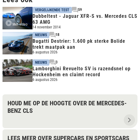
o
n
59
VERGELIJKENDE TEST
d
Dubbeltest - Jaguar XFR-S vs. Mercedes CLS
s
63 AMG
o
Met video
14 november 2014
f
6
18
NIEUWS
m
Bugatti Destrier: 1.600 pk sterke Bolide
i
trekt maatpak aan
n
6 augustus 2026
u
t
3
NIEUWS
e
Lamborghini Revuelto SV is razendsnel op
s
Hockenheim en claimt record
,
3
6 augustus 2026
1
s
e
c
HOUD ME OP DE HOOGTE OVER DE MERCEDES-
o
n
BENZ CLS
d
s
LEES MEER OVER SUPERCARS EN SPORTSCARS