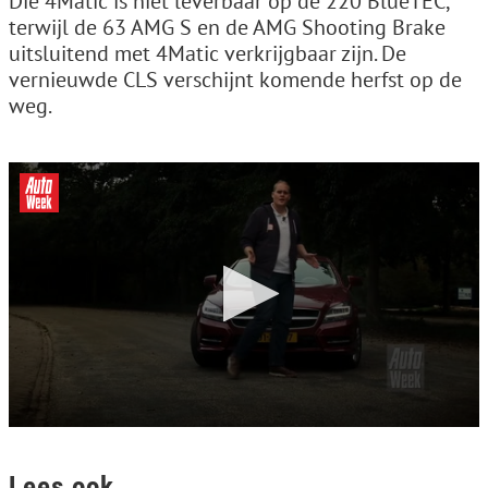
Die 4Matic is niet leverbaar op de 220 BlueTEC,
terwijl de 63 AMG S en de AMG Shooting Brake
uitsluitend met 4Matic verkrijgbaar zijn. De
vernieuwde CLS verschijnt komende herfst op de
weg.
0
s
e
Lees ook
c