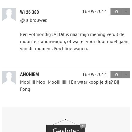
16-09-2014
0
W126 380
@ a brouwer,
Een volmondig JA! Dit is naar mijn mening veruit de
mooiste stationwagon, of wat er voor door moet gaan,
van dit moment. Prachtige wagen.
16-09-2014
ANONIEM
0
Mooiiiii Mooi Mooiiiiiiiiiii En waar koop je die? Bij
Fonq