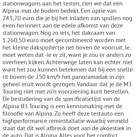
stationwagons aan het testen, zien we dat een
Alpina-mat de bodem bedekt. Een optie van
243,70 euro die je bij het inladen van spullen nog
even herinnert aan de edele afkomst van deze
stationwagon. Nog zo iets, het dakraam van
1.260,50 euro moet gecombineerd worden met
het kleine dakspoilertje net boven de voorruit. Je
moet weten dat -ie er zit, want je zou er anders zo
overheen kijken. Achterwege laten kan echter niet
want het zou kunnen betekenen dat bij een snelle
rit boven de 250 km/h het panoramadak in zijn
geheel eruit wordt gezogen. Vandaar dat je de M3
Touring niet met zo’n voorziening kunt bestellen.
De bestudering van de specificatielijst van de
Alpina B3 Touring is een kennismaking met de
filosofie van Alpina. Zo heeft deze testauto een
highperformance reminstallatie waarbij vermeld
staat dat dit wel afbreuk doet aan de akoestiek in
de auto. Dat is Alpina. Alles voor het comfort.