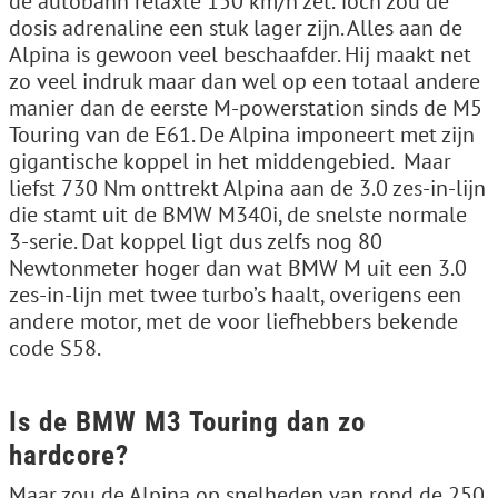
de autobahn relaxte 150 km/h zet. Toch zou de
dosis adrenaline een stuk lager zijn. Alles aan de
Alpina is gewoon veel beschaafder. Hij maakt net
zo veel indruk maar dan wel op een totaal andere
manier dan de eerste M-powerstation sinds de M5
Touring van de E61. De Alpina imponeert met zijn
gigantische koppel in het middengebied. Maar
liefst 730 Nm onttrekt Alpina aan de 3.0 zes-in-lijn
die stamt uit de BMW M340i, de snelste normale
3-serie. Dat koppel ligt dus zelfs nog 80
Newtonmeter hoger dan wat BMW M uit een 3.0
zes-in-lijn met twee turbo’s haalt, overigens een
andere motor, met de voor liefhebbers bekende
code S58.
Is de BMW M3 Touring dan zo
hardcore?
Maar zou de Alpina op snelheden van rond de 250