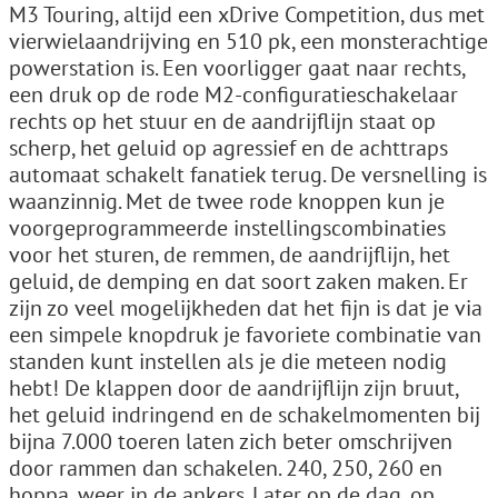
M3 Touring, altijd een xDrive Competition, dus met
vierwielaandrijving en 510 pk, een monsterachtige
powerstation is. Een voorligger gaat naar rechts,
een druk op de rode M2-configuratieschakelaar
rechts op het stuur en de aandrijflijn staat op
scherp, het geluid op agressief en de achttraps
automaat schakelt fanatiek terug. De versnelling is
waanzinnig. Met de twee rode knoppen kun je
voorgeprogrammeerde instellingscombinaties
voor het sturen, de remmen, de aandrijflijn, het
geluid, de demping en dat soort zaken maken. Er
zijn zo veel mogelijkheden dat het fijn is dat je via
een simpele knopdruk je favoriete combinatie van
standen kunt instellen als je die meteen nodig
hebt! De klappen door de aandrijflijn zijn bruut,
het geluid indringend en de schakelmomenten bij
bijna 7.000 toeren laten zich beter omschrijven
door rammen dan schakelen. 240, 250, 260 en
hoppa, weer in de ankers. Later op de dag, op