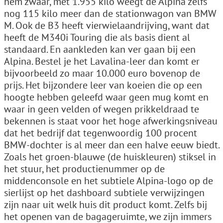
hem zwaar, met 1.955 kilo weegt de Alpina zelfs
nog 115 kilo meer dan de stationwagon van BMW
M. Ook de B3 heeft vierwielaandrijving, want dat
heeft de M340i Touring die als basis dient al
standaard. En aankleden kan ver gaan bij een
Alpina. Bestel je het Lavalina-leer dan komt er
bijvoorbeeld zo maar 10.000 euro bovenop de
prijs. Het bijzondere leer van koeien die op een
hoogte hebben geleefd waar geen mug komt en
waar in geen velden of wegen prikkeldraad te
bekennen is staat voor het hoge afwerkingsniveau
dat het bedrijf dat tegenwoordig 100 procent
BMW-dochter is al meer dan een halve eeuw biedt.
Zoals het groen-blauwe (de huiskleuren) stiksel in
het stuur, het productienummer op de
middenconsole en het subtiele Alpina-logo op de
sierlijst op het dashboard subtiele verwijzingen
zijn naar uit welk huis dit product komt. Zelfs bij
het openen van de bagageruimte, we zijn immers