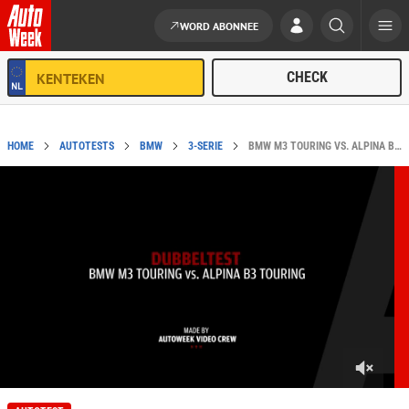
WORD ABONNEE
Ga naar de inhoud
HOME
AUTOTESTS
BMW
3-SERIE
BMW M3 TOURING VS. ALPINA B3 TOURING - VERGELIJKENDE TEST
0
s