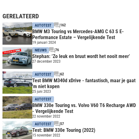
GERELATEERD
162
AUTOTEST
BMW M3 Touring vs Mercedes-AMG C 63 S E-
Performance Estate – Vergelijkende Test
19 januari 2024
76
NIEUWS
Stephan: ‘Zo leuk en bruut wordt het nooit meer’
27 december 2023
62
AUTOTEST
Test BMW M340d xDrive - fantastisch, maar je gaat
'm niet kopen
25 juni 2023
AUTOTEST
BMW 330e Touring vs. Volvo V60 T6 Recharge AWD
- Vergelijkende Test
22 november 2022
57
AUTOTEST
Test: BMW 330e Touring (2022)
15 november 2022