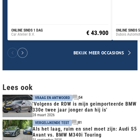
ONLINE SINDS 1 DAG
ONLINE SINDS 
€ 43.900
Car Atelier B.V.
Dubois Automot
BEKIJK MEER OCCASIONS
Lees ook
54
VRAAG EN ANTWOORD
'Volgens de RDW is mijn geimporteerde BMW
330e twee jaar jonger dan hij is'
28 maart 2026
81
VERGELIJKENDE TEST
Als het laag, ruim en snel moet zijn: Audi S5
Avant vs. BMW M340i Touring
21 september 2025