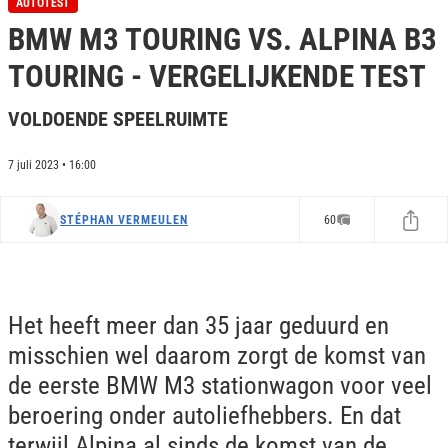
AUTOTEST
e
BMW M3 TOURING VS. ALPINA B3
c
o
n
TOURING - VERGELIJKENDE TEST
d
s
o
VOLDOENDE SPEELRUIMTE
f
0
s
7 juli 2023 • 16:00
e
c
o
STÉPHAN VERMEULEN
60
n
d
s
Het heeft meer dan 35 jaar geduurd en
misschien wel daarom zorgt de komst van
de eerste BMW M3 stationwagon voor veel
beroering onder autoliefhebbers. En dat
terwijl Alpina al sinds de komst van de