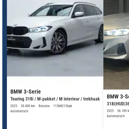
BMW 3-Serie
BMW 3-S
Touring 318i / M-pakket / M interieur / trekhaak
318i|HUD|
2025
30.400 km
Benzine
115kW/156pk
2025
56.189 
Automatisch
Automatisch