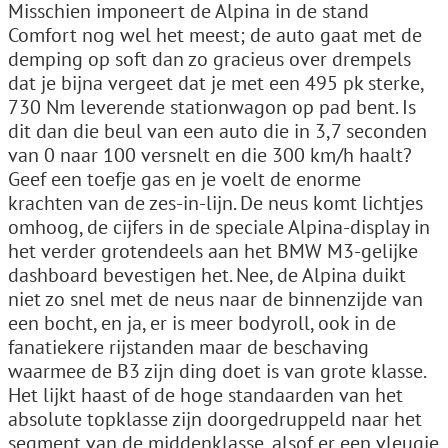
Misschien imponeert de Alpina in de stand
Comfort nog wel het meest; de auto gaat met de
demping op soft dan zo gracieus over drempels
dat je bijna vergeet dat je met een 495 pk sterke,
730 Nm leverende stationwagon op pad bent. Is
dit dan die beul van een auto die in 3,7 seconden
van 0 naar 100 versnelt en die 300 km/h haalt?
Geef een toefje gas en je voelt de enorme
krachten van de zes-in-lijn. De neus komt lichtjes
omhoog, de cijfers in de speciale Alpina-display in
het verder grotendeels aan het BMW M3-gelijke
dashboard bevestigen het. Nee, de Alpina duikt
niet zo snel met de neus naar de binnenzijde van
een bocht, en ja, er is meer bodyroll, ook in de
fanatiekere rijstanden maar de beschaving
waarmee de B3 zijn ding doet is van grote klasse.
Het lijkt haast of de hoge standaarden van het
absolute topklasse zijn doorgedruppeld naar het
segment van de middenklasse, alsof er een vleugje