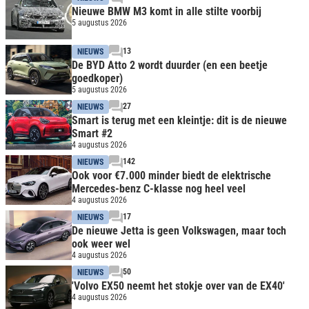
Nieuwe BMW M3 komt in alle stilte voorbij
5 augustus 2026
13
NIEUWS
De BYD Atto 2 wordt duurder (en een beetje
goedkoper)
5 augustus 2026
27
NIEUWS
Smart is terug met een kleintje: dit is de nieuwe
Smart #2
4 augustus 2026
142
NIEUWS
Ook voor €7.000 minder biedt de elektrische
Mercedes-benz C-klasse nog heel veel
4 augustus 2026
17
NIEUWS
De nieuwe Jetta is geen Volkswagen, maar toch
ook weer wel
4 augustus 2026
50
NIEUWS
'Volvo EX50 neemt het stokje over van de EX40'
4 augustus 2026