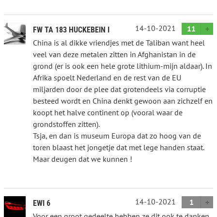
14-10-2021
11
FW TA 183 HUCKEBEIN I
China is al dikke vriendjes met de Taliban want heel
veel van deze metalen zitten in Afghanistan in de
grond (er is ook een hele grote lithium-mijn aldaar). In
Afrika spoelt Nederland en de rest van de EU
miljarden door de plee dat grotendeels via corruptie
besteed wordt en China denkt gewoon aan zichzelf en
koopt het halve continent op (vooral waar de
grondstoffen zitten).
Tsja, en dan is museum Europa dat zo hoog van de
toren blaast het jongetje dat met lege handen staat.
Maar deugen dat we kunnen !
14-10-2021
1
EWI 6
Voor een groot gedeelte hebben ze dit ook te danken