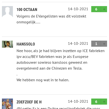
14-10-2021
6
100 OCTAAN
Volgens de EVangelisten was dit volstrekt
onmogelijk.....
14-10-2021
1
HANSSOLO
Nee hoor, als je had blijven inzetten op ICE fabrieken
ipv accu/BEV fabrieken was je als Europese
autobouwer sowieso kansloos geweest en
overgeleverd aan de Chinezen en Tesla.
.
We hebben nog wat in te halen.
14-10-2021
6
ZOEFZOEF DE H
@Loetje: Er is een Duitse recyclingfabriek die voor