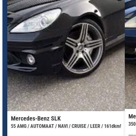
Me
Mercedes-Benz SLK
350
55 AMG / AUTOMAAT / NAVI / CRUISE / LEER / 161dkm!