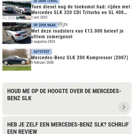
20 JAAR TERUG
Toen diesel nog de toekomst had: rijden met
Mercedes SLK 320 CDI Triturbo en SL 400
CDI Biturbo
1 juni 2025
71
OP ZOEK NAAR
Met deze roadsters van €13.000 beleef je
ultiem zomergenot
2 augustus 2024
AUTOTEST
Mercedes-Benz SLK 200 Kompressor (2007)
5 februari 2008
HOUD ME OP DE HOOGTE OVER DE MERCEDES-
BENZ SLK
HEB JE ZELF EEN MERCEDES-BENZ SLK? SCHRIJF
EEN REVIEW