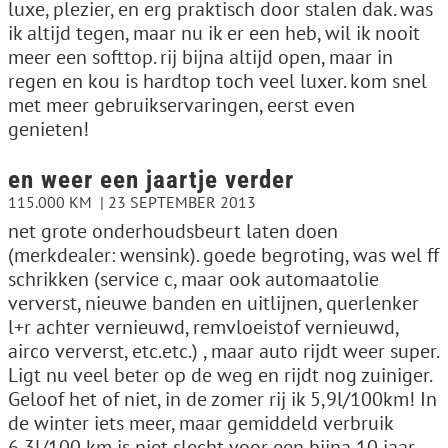
luxe, plezier, en erg praktisch door stalen dak. was
ik altijd tegen, maar nu ik er een heb, wil ik nooit
meer een softtop. rij bijna altijd open, maar in
regen en kou is hardtop toch veel luxer. kom snel
met meer gebruikservaringen, eerst even
genieten!
en weer een jaartje verder
115.000 KM
23 SEPTEMBER 2013
net grote onderhoudsbeurt laten doen
(merkdealer: wensink). goede begroting, was wel ff
schrikken (service c, maar ook automaatolie
ververst, nieuwe banden en uitlijnen, querlenker
l+r achter vernieuwd, remvloeistof vernieuwd,
airco ververst, etc.etc.) , maar auto rijdt weer super.
Ligt nu veel beter op de weg en rijdt nog zuiniger.
Geloof het of niet, in de zomer rij ik 5,9l/100km! In
de winter iets meer, maar gemiddeld verbruik
6,3l/100 km is niet slecht voor een bijna 10 jaar