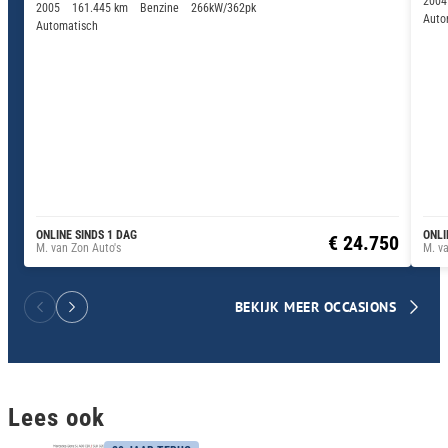
2004
2005
161.445 km
Benzine
266kW/362pk
Auto
Automatisch
ONLINE SINDS 1 DAG
ONLI
€ 24.750
M. van Zon Auto's
M. va
BEKIJK MEER OCCASIONS
Lees ook