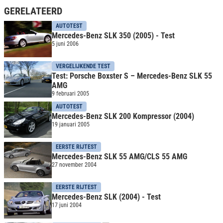
GERELATEERD
AUTOTEST
Mercedes-Benz SLK 350 (2005) - Test
5 juni 2006
VERGELIJKENDE TEST
Test: Porsche Boxster S – Mercedes-Benz SLK 55
AMG
9 februari 2005
AUTOTEST
Mercedes-Benz SLK 200 Kompressor (2004)
19 januari 2005
EERSTE RIJTEST
Mercedes-Benz SLK 55 AMG/CLS 55 AMG
27 november 2004
EERSTE RIJTEST
Mercedes-Benz SLK (2004) - Test
17 juni 2004