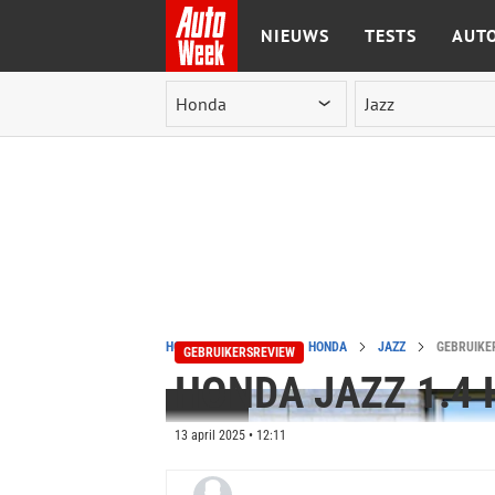
NIEUWS
TESTS
AUTO
Ga naar de inhoud
HOME
REVIEWS
HONDA
JAZZ
GEBRUIKER
GEBRUIKERSREVIEW
HONDA JAZZ 1.4 
13 april 2025 • 12:11