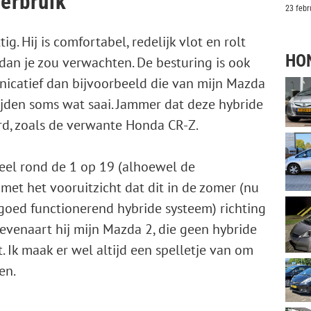
erbruik
23 febr
g. Hij is comfortabel, redelijk vlot en rolt
HO
an je zou verwachten. De besturing is ook
icatief dan bijvoorbeeld die van mijn Mazda
ijden soms wat saai. Jammer dat deze hybride
rd, zoals de verwante Honda CR-Z.
teel rond de 1 op 19 (alhoewel de
et het vooruitzicht dat dit in de zomer (nu
oed functionerend hybride systeem) richting
venaart hij mijn Mazda 2, die geen hybride
. Ik maak er wel altijd een spelletje van om
en.