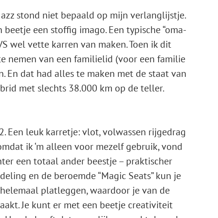
azz stond niet bepaald op mijn verlanglijstje.
 beetje een stoffig imago. Een typische “oma-
 VS wel vette karren van maken. Toen ik dit
te nemen van een familielid (voor een familie
an. En dat had alles te maken met de staat van
brid met slechts 38.000 km op de teller.
2. Een leuk karretje: vlot, volwassen rijgedrag
 omdat ik ‘m alleen voor mezelf gebruik, vond
hter een totaal ander beestje – praktischer
ndeling en de beroemde “Magic Seats” kun je
helemaal platleggen, waardoor je van de
kt. Je kunt er met een beetje creativiteit