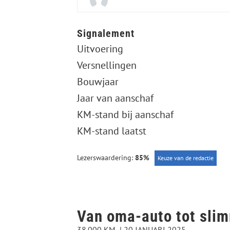
Signalement
Uitvoering
Versnellingen
Bouwjaar
Jaar van aanschaf
KM-stand bij aanschaf
KM-stand laatst
Lezerswaardering:
85%
Keuze van de redactie
Van oma-auto tot sli
38.000 KM
20 JANUARI 2025