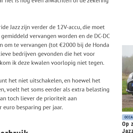
r het is nog even afwachten of de zekering
de Jazz zijn verder de 12V-accu, die moet
an gemiddeld vervangen worden en de DC-DC
ijn om te vervangen (tot €2000 bij de Honda
atieve bedrijven gevonden die het voor
kom ik deze kwalen voorlopig niet tegen.
kunt het niet uitschakelen, en hoewel het
n, voelt het soms eerder als extra belasting
an toch liever de prioriteit aan
euro besparing per jaar.
OCCA
Op z
Jaz