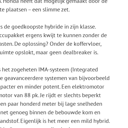
. Honda heeft dat mogelijk gemaakt door de
e plaatsen – een slimme zet.
s de goedkoopste hybride in zijn klasse.
accupakket ergens kwijt te kunnen zonder de
asten. De oplossing? Onder de koffervloer,
uimte opslokt, maar geen dealbreaker is.
is het zogeheten IMA-systeem (Integrated
t de geavanceerdere systemen van bijvoorbeeld
ompacter en minder potent. Een elektromotor
tor van 88 pk. Je rijdt er slechts beperkt
een paar honderd meter bij lage snelheden
t net genoeg binnen de bebouwde kom en
ndstof. Eigenlijk is het meer een mild hybrid.