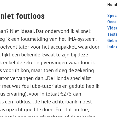
Hond
niet foutloos
Speci
Occa
Video
aan? Niet ideaal. Dat ondervond ik al snel:
Test
g ik een foutmelding van het IMA-systeem.
Gebr
oelventilator voor het accupakket, waardoor
Inde
 lijkt een bekende kwaal te zijn bij deze
ik enkel de zekering vervangen waardoor ik
vooruit kon, maar toen sloeg de zekering
ator vervangen dan...De Honda specialist
r met wat YouTube-tutorials en geduld heb ik
us ervaring), voor in totaal €275 aan
s een rotklus... de hele achterbank moest
opzicht goed te doen. En... tot nu toe,