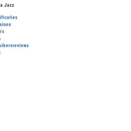
a Jazz
ficaties
sions
's
s
uikersreviews
x