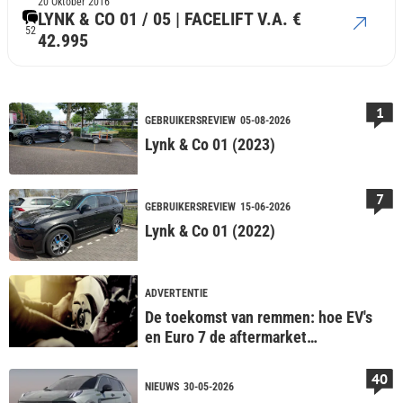
20 Oktober 2016
LYNK & CO 01 / 05 | FACELIFT V.A. €
52
42.995
1
GEBRUIKERSREVIEW
05-08-2026
Lynk & Co 01 (2023)
7
GEBRUIKERSREVIEW
15-06-2026
Lynk & Co 01 (2022)
ADVERTENTIE
De toekomst van remmen: hoe EV's
en Euro 7 de aftermarket
veranderen
40
NIEUWS
30-05-2026