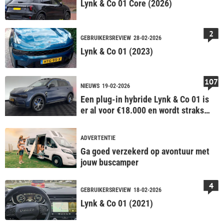
Lynk & Co 01 Core (2026)
2
GEBRUIKERSREVIEW
28-02-2026
Lynk & Co 01 (2023)
107
NIEUWS
19-02-2026
Een plug-in hybride Lynk & Co 01 is
er al voor €18.000 en wordt straks
mogelijk nog goedkoper
ADVERTENTIE
Ga goed verzekerd op avontuur met
jouw buscamper
4
GEBRUIKERSREVIEW
18-02-2026
Lynk & Co 01 (2021)