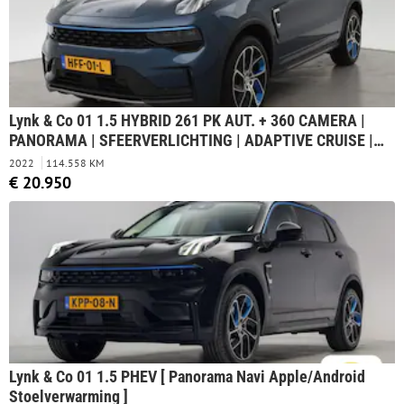
Lynk & Co 01 1.5 HYBRID 261 PK AUT. + 360 CAMERA |
PANORAMA | SFEERVERLICHTING | ADAPTIVE CRUISE |
FULL LED
2022
114.558 KM
€ 20.950
Lynk & Co 01 1.5 PHEV [ Panorama Navi Apple/Android
Stoelverwarming ]