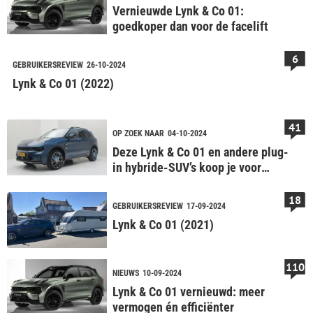
Vernieuwde Lynk & Co 01:
goedkoper dan voor de facelift
6
GEBRUIKERSREVIEW
26-10-2024
Lynk & Co 01 (2022)
41
OP ZOEK NAAR
04-10-2024
Deze Lynk & Co 01 en andere plug-
in hybride-SUV’s koop je voor
€25.000
18
GEBRUIKERSREVIEW
17-09-2024
Lynk & Co 01 (2021)
110
NIEUWS
10-09-2024
Lynk & Co 01 vernieuwd: meer
vermogen én efficiënter