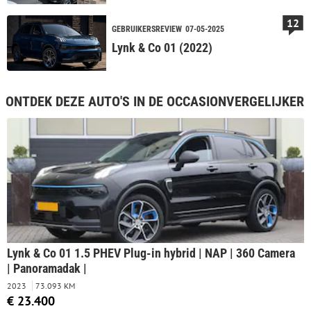
12
GEBRUIKERSREVIEW
07-05-2025
Lynk & Co 01 (2022)
ONTDEK DEZE AUTO'S IN DE OCCASIONVERGELIJKER
Lynk & Co 01 1.5 PHEV Plug-in hybrid | NAP | 360 Camera
| Panoramadak |
2023
73.093 KM
€ 23.400