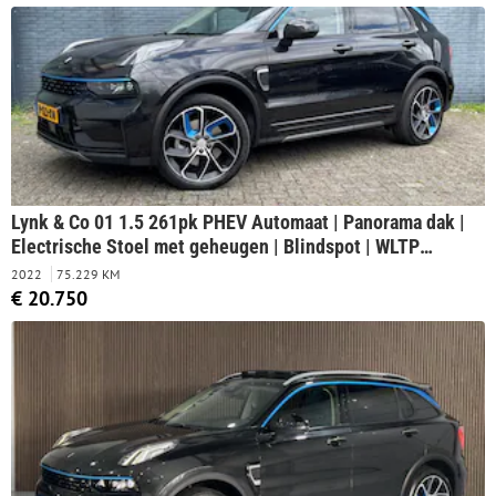
Lynk & Co 01 1.5 261pk PHEV Automaat | Panorama dak |
Electrische Stoel met geheugen | Blindspot | WLTP
elektrische actieradius: 69 km | Infinity Audio | Carplay |
2022
75.229 KM
€ 20.750