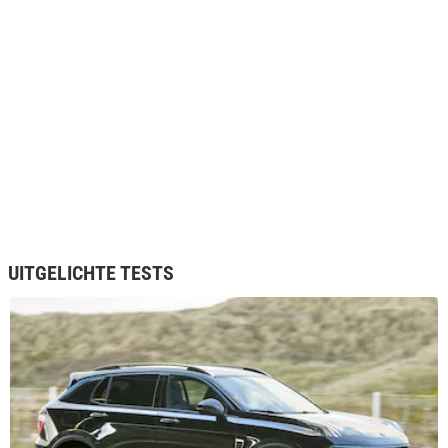
en uitsluitend leverbaar in het zwart of blauw. Sinds 2024 is
het aanbod uitgebreid: de keuze is dan uit twee uitvoeringen
en er zijn meerdere kleurenopties bijgekomen.
De instapversie heet Core en is standaard voorzien van onder
andere LED-verlichting, elektrisch inklapbare en verwarmbare
buitenspiegels, stoelverwarming en een royaal 15,4 inch
scherm met Apple CarPlay/Android Auto.
Daarboven staat de More-uitvoering. Deze voegt ten opzichte
van de Core onder meer een panoramadak, elektrisch
bedienbare achterklep, getinte achterruiten, stuurverwarming,
een Harman Kardon audiosysteem en een draadloze
telefoonlader toe.
UITGELICHTE TESTS
CONCURRENTEN VAN DE LYNK & CO 01
Met zijn plug-in hybride techniek en ruime interieur neemt de
Lynk & Co 01 het op tegen gevestigde modellen als de
Volvo
XC40
,
Hyundai Tucson
,
Peugeot 3008
,
Volkswagen Tiguan
en
MG EHS
.