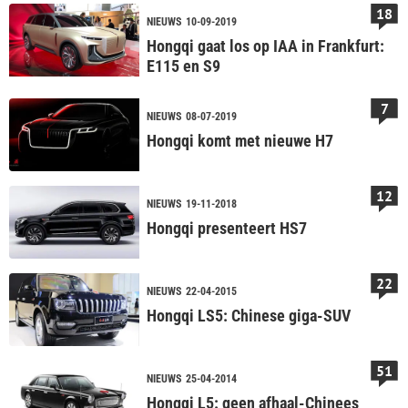
18
NIEUWS
10-09-2019
Hongqi gaat los op IAA in Frankfurt:
E115 en S9
7
NIEUWS
08-07-2019
Hongqi komt met nieuwe H7
12
NIEUWS
19-11-2018
Hongqi presenteert HS7
22
NIEUWS
22-04-2015
Hongqi LS5: Chinese giga-SUV
51
NIEUWS
25-04-2014
Hongqi L5: geen afhaal-Chinees