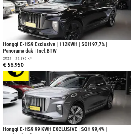
Hongqi E-HS9 Exclusive | 112KWH | SOH 97,7% |
Panorama dak | Incl.BTW
2023
33.196 KM
€ 56.950
Hongqi E-HS9 99 KWH EXCLUSIVE | SOH 99,4% |