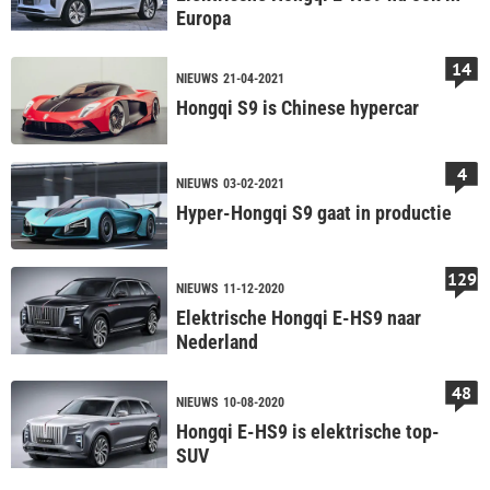
Europa
14
NIEUWS
21-04-2021
Hongqi S9 is Chinese hypercar
4
NIEUWS
03-02-2021
Hyper-Hongqi S9 gaat in productie
129
NIEUWS
11-12-2020
Elektrische Hongqi E-HS9 naar
Nederland
48
NIEUWS
10-08-2020
Hongqi E-HS9 is elektrische top-
SUV