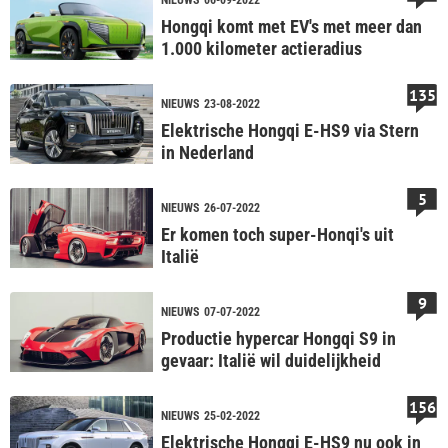
NIEUWS
06-09-2022
Hongqi komt met EV's met meer dan
1.000 kilometer actieradius
135
NIEUWS
23-08-2022
Elektrische Hongqi E-HS9 via Stern
in Nederland
5
NIEUWS
26-07-2022
Er komen toch super-Honqi's uit
Italië
9
NIEUWS
07-07-2022
Productie hypercar Hongqi S9 in
gevaar: Italië wil duidelijkheid
156
NIEUWS
25-02-2022
Elektrische Hongqi E-HS9 nu ook in