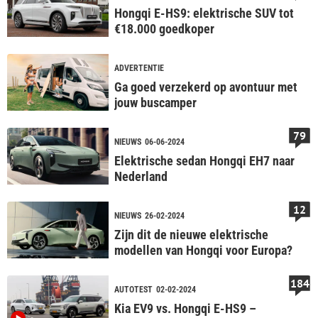
Hongqi E-HS9: elektrische SUV tot
€18.000 goedkoper
ADVERTENTIE
Ga goed verzekerd op avontuur met
jouw buscamper
79
NIEUWS
06-06-2024
Elektrische sedan Hongqi EH7 naar
Nederland
12
NIEUWS
26-02-2024
Zijn dit de nieuwe elektrische
modellen van Hongqi voor Europa?
184
AUTOTEST
02-02-2024
Kia EV9 vs. Hongqi E-HS9 –