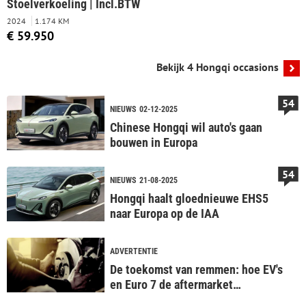
Stoelverkoeling | Incl.BTW
2024
1.174 KM
€ 59.950
Bekijk 4 Hongqi occasions
54
NIEUWS
02-12-2025
Chinese Hongqi wil auto's gaan
bouwen in Europa
54
NIEUWS
21-08-2025
Hongqi haalt gloednieuwe EHS5
naar Europa op de IAA
ADVERTENTIE
De toekomst van remmen: hoe EV's
en Euro 7 de aftermarket
veranderen