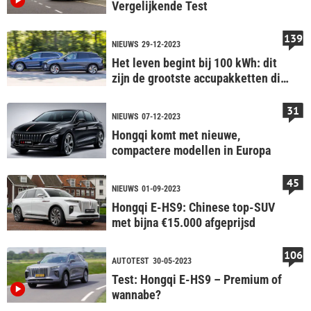
Vergelijkende Test
139
NIEUWS
29-12-2023
Het leven begint bij 100 kWh: dit
zijn de grootste accupakketten die
je (straks) kunt kopen in EV's
31
NIEUWS
07-12-2023
Hongqi komt met nieuwe,
compactere modellen in Europa
45
NIEUWS
01-09-2023
Hongqi E-HS9: Chinese top-SUV
met bijna €15.000 afgeprijsd
106
AUTOTEST
30-05-2023
Test: Hongqi E-HS9 – Premium of
wannabe?