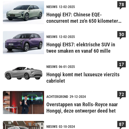
78
NIEUWS
12-02-2025
Hongqi EH7: Chinese EQE-
concurrent met zo'n 650 kilometer
bereik vanaf €58.995
30
NIEUWS
12-02-2025
Hongqi EHS7: elektrische SUV in
twee smaken en vanaf 60 mille
17
NIEUWS
06-01-2025
Hongqi komt met luxueuze vierzits
cabriolet
72
ACHTERGROND
29-12-2024
Overstappen van Rolls-Royce naar
Hongqi, deze ontwerper deed het
87
NIEUWS
02-10-2024