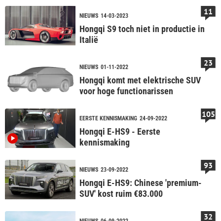
11
NIEUWS
14-03-2023
Hongqi S9 toch niet in productie in
Italië
23
NIEUWS
01-11-2022
Hongqi komt met elektrische SUV
voor hoge functionarissen
105
EERSTE KENNISMAKING
24-09-2022
Hongqi E-HS9 - Eerste
kennismaking
93
NIEUWS
23-09-2022
Hongqi E-HS9: Chinese 'premium-
SUV' kost ruim €83.000
32