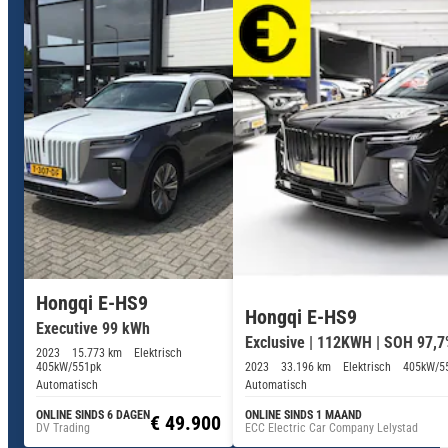
Hongqi E-HS9
Hongqi E-HS9
Executive 99 kWh
Exclusive | 112KWH | SOH 97,7
2023
15.773 km
Elektrisch
405kW/551pk
2023
33.196 km
Elektrisch
405kW/5
Automatisch
Automatisch
ONLINE SINDS 6 DAGEN
ONLINE SINDS 1 MAAND
€ 49.900
DV Trading
ECC Electric Car Company Lelystad