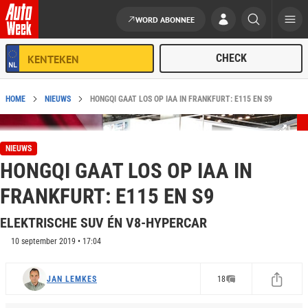
WORD ABONNEE
Ga naar de inhoud
HOME
NIEUWS
HONGQI GAAT LOS OP IAA IN FRANKFURT: E115 EN S9
NIEUWS
HONGQI GAAT LOS OP IAA IN
FRANKFURT: E115 EN S9
ELEKTRISCHE SUV ÉN V8-HYPERCAR
10 september 2019 • 17:04
JAN LEMKES
18