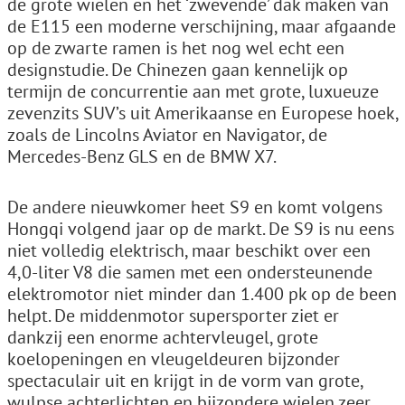
de grote wielen en het ‘zwevende’ dak maken van
de E115 een moderne verschijning, maar afgaande
op de zwarte ramen is het nog wel echt een
designstudie. De Chinezen gaan kennelijk op
termijn de concurrentie aan met grote, luxueuze
zevenzits SUV’s uit Amerikaanse en Europese hoek,
zoals de Lincolns Aviator en Navigator, de
Mercedes-Benz GLS en de BMW X7.
De andere nieuwkomer heet S9 en komt volgens
Hongqi volgend jaar op de markt. De S9 is nu eens
niet volledig elektrisch, maar beschikt over een
4,0-liter V8 die samen met een ondersteunende
elektromotor niet minder dan 1.400 pk op de been
helpt. De middenmotor supersporter ziet er
dankzij een enorme achtervleugel, grote
koelopeningen en vleugeldeuren bijzonder
spectaculair uit en krijgt in de vorm van grote,
wulpse achterlichten en bijzondere wielen zeer