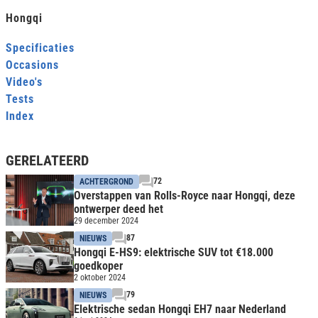
Hongqi
Specificaties
Occasions
Video's
Tests
Index
GERELATEERD
72
ACHTERGROND
Overstappen van Rolls-Royce naar Hongqi, deze
ontwerper deed het
29 december 2024
87
NIEUWS
Hongqi E-HS9: elektrische SUV tot €18.000
goedkoper
2 oktober 2024
79
NIEUWS
Elektrische sedan Hongqi EH7 naar Nederland