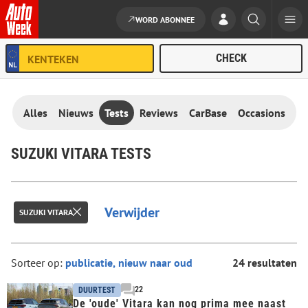
WORD ABONNEE
Ga naar de inhoud
Alles
Nieuws
Tests
Reviews
CarBase
Occasions
SUZUKI VITARA TESTS
Verwijder
SUZUKI VITARA
Sorteer op:
24 resultaten
22
DUURTEST
De 'oude' Vitara kan nog prima mee naast