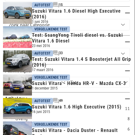
15
AUTOTEST
Suzuki Vitara 1.6 Diesel High Executive
Categorie
(2016)
1 juni 2016
VERGELIJKENDE TEST
Test: SsangYong Tivoli diesel vs. Suzuki
Vitara 1.6 Diesel
Thema
23 mei 2016
33
AUTOTEST
Test: Suzuki Vitara 1.4 S Boosterjet All Grip
(2016)
Publicatiejaar
17 maart 2016
VERGELIJKENDE TEST
Suzuki Vitara - Honda HR-V - Mazda CX-3
1 december 2015
Artikel type
49
AUTOTEST
Suzuki Vitara 1.6 High Executive (2015)
PDF
11
16 juni 2015
Overig
8
VERGELIJKENDE TEST
Video
6
Suzuki Vitara - Dacia Duster - Renault