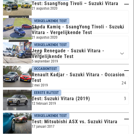
Test: SsangYong Tivoli – Suzuki Vitara
Merk & model
21 augustus 2020
SUZUKI
VERGELIJKENDE TEST
Skoda Kamiq - SsangYong Tivoli - Suzuki
Vitara - Vergelijkende Test
21 augustus 2020
VITARA
VERGELIJKENDE TEST
Jeep Renegade - Suzuki Vitara -
Vergelijkende Test
5 september 2019
OCCASIONTEST
Carrosserie
Renault Kadjar - Suzuki Vitara - Occasion
Test
SUV
24
2 mei 2019
EERSTE RIJTEST
Test: Suzuki Vitara (2019)
Overig
3
12 februari 2019
VERGELIJKENDE TEST
Trefwoord
Test: Mitsubishi ASX vs. Suzuki Vitara
17 januari 2017