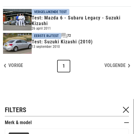
VERGELIJKENDE TEST
Test: Mazda 6 - Subaru Legacy - Suzuki
Kizashi
26 april 2011
72
EERSTE RIJTEST
Test: Suzuki Kizashi (2010)
13 september 2010
VORIGE
VOLGENDE
1
FILTERS
Merk & model