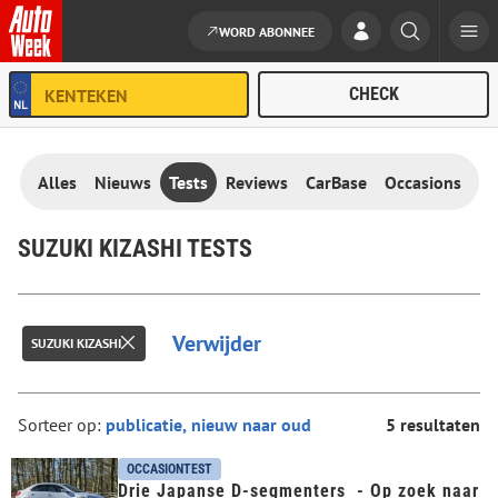
WORD ABONNEE
Ga naar de inhoud
Alles
Nieuws
Tests
Reviews
CarBase
Occasions
SUZUKI KIZASHI TESTS
Verwijder
SUZUKI KIZASHI
Sorteer op:
5 resultaten
OCCASIONTEST
Drie Japanse D-segmenters - Op zoek naar