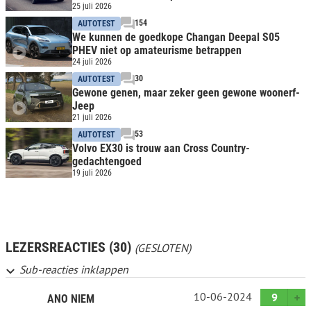
25 juli 2026
154
AUTOTEST
We kunnen de goedkope Changan Deepal S05
PHEV niet op amateurisme betrappen
24 juli 2026
30
AUTOTEST
Gewone genen, maar zeker geen gewone woonerf-
Jeep
21 juli 2026
53
AUTOTEST
Volvo EX30 is trouw aan Cross Country-
gedachtengoed
19 juli 2026
LEZERSREACTIES (30)
(GESLOTEN)
Sub-reacties inklappen
10-06-2024
9
ANO NIEM