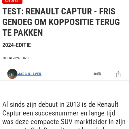
AUTOTEST
e
TEST: RENAULT CAPTUR - FRIS
c
o
n
GENOEG OM KOPPOSITIE TERUG
d
s
TE PAKKEN
o
f
0
2024-EDITIE
s
e
c
10 juni 2024 • 16:00
o
n
d
s
MARC KLAVER
30
Al sinds zijn debuut in 2013 is de Renault
Captur een succesnummer en lange tijd
was deze compacte SUV marktleider in zijn