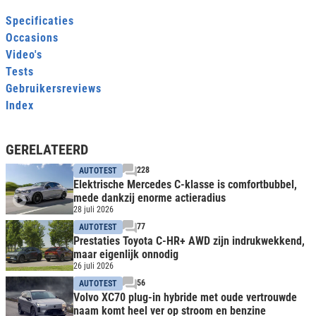
Specificaties
Occasions
Video's
Tests
Gebruikersreviews
Index
GERELATEERD
228
AUTOTEST
Elektrische Mercedes C-klasse is comfortbubbel,
mede dankzij enorme actieradius
28 juli 2026
77
AUTOTEST
Prestaties Toyota C-HR+ AWD zijn indrukwekkend,
maar eigenlijk onnodig
26 juli 2026
56
AUTOTEST
Volvo XC70 plug-in hybride met oude vertrouwde
naam komt heel ver op stroom en benzine