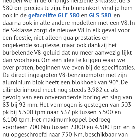
hebben we in de onlangs herziene S-klasse, de S
580 om precies te zijn. En binnenkort vind je hem
ook in de
gefacelifte GLE 580
en
GLS 580
, en
daarna ook in alle andere modellen met een V8. In
de S-klasse zorgt de nieuwe V8 in elk geval voor
een feestje, niet alleen qua prestaties en
ongekende souplesse, maar ook dankzij het
burbelende V8-geluid dat nu meer aanwezig lijkt
dan voorheen. Om een idee te krijgen waar we
over praten, beginnen we even bij de specificaties.
De direct ingespoten V8-benzinemotor met zijn
aluminium blok heeft een blokhoek van 90°. De
cilinderinhoud meet nog steeds 3.982 cc als
gevolg van een onveranderde boring en slag van
83 bij 92 mm. Het vermogen is gestegen van 503
pk bij 5.500 tpm naar 537 pk tussen 5.500 en
6.100 tpm. Het maximumkoppel bedroeg
voorheen 700 Nm tussen 2.000 en 4.500 tpm en is
nu opgeschroefd naar 750 Nm, beschikbaar van