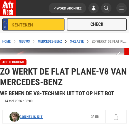
WORD ABONNEE
Ga naar de inhoud
HOME
NIEUWS
MERCEDES-BENZ
S-KLASSE
ZO WERKT DE FLAT PLANE-V8 VAN MERCEDES-BENZ
ACHTERGROND
ZO WERKT DE FLAT PLANE-V8 VAN
MERCEDES-BENZ
WE BENEN DE V8-TECHNIEK UIT TOT OP HET BOT
14 mei 2026 • 08:00
CORNELIS KIT
33