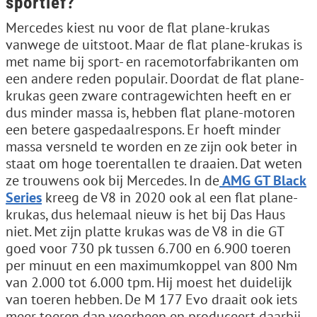
sportief?
Mercedes kiest nu voor de flat plane-krukas
vanwege de uitstoot. Maar de flat plane-krukas is
met name bij sport- en racemotorfabrikanten om
een andere reden populair. Doordat de flat plane-
krukas geen zware contragewichten heeft en er
dus minder massa is, hebben flat plane-motoren
een betere gaspedaalrespons. Er hoeft minder
massa versneld te worden en ze zijn ook beter in
staat om hoge toerentallen te draaien. Dat weten
ze trouwens ook bij Mercedes. In de
AMG GT Black
Series
kreeg de V8 in 2020 ook al een flat plane-
krukas, dus helemaal nieuw is het bij Das Haus
niet. Met zijn platte krukas was de V8 in die GT
goed voor 730 pk tussen 6.700 en 6.900 toeren
per minuut en een maximumkoppel van 800 Nm
van 2.000 tot 6.000 tpm. Hij moest het duidelijk
van toeren hebben. De M 177 Evo draait ook iets
meer toeren dan voorheen en produceert daarbij