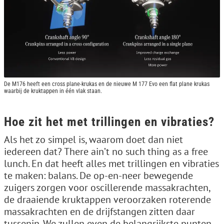
De M176 heeft een cross plane-krukas en de nieuwe M 177 Evo een flat plane krukas
waarbij de kruktappen in één vlak staan.
Hoe zit het met trillingen en vibraties?
Als het zo simpel is, waarom doet dan niet
iedereen dat? There ain’t no such thing as a free
lunch. En dat heeft alles met trillingen en vibraties
te maken: balans. De op-en-neer bewegende
zuigers zorgen voor oscillerende massakrachten,
de draaiende kruktappen veroorzaken roterende
massakrachten en de drijfstangen zitten daar
tussenin. We zullen even de belangrijkste punten