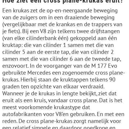
Hoe ziet een cross plane-krukas eruit?
Een krukas zet de op-en-neergaande beweging
van de zuigers om in een draaiende beweging
(vergelijkbaar met de krankas en de trappers van
je fiets). Bij een V8 zijn telkens twee drijfstangen
(van elke cilinderbank één) gekoppeld aan één
kruktap: die van cilinder 1 samen met die van
cilinder 5 aan de eerste tap, die van cilinder 2
samen met die van cilinder 6 aan de tweede tap,
enzovoort. In de voorganger van de M 177 Evo
gebruikte Mercedes een zogenoemde cross plane-
krukas. Hierbij staan de kruktappen telkens 90
graden ten opzichte van elkaar verdraaid.
Wanneer je de krukas in lengte bekijkt, ziet dat
eruit als een kruis, vandaar cross plane. Dat is het
meest voorkomende krukastype dat
autofabrikanten voor V8’en gebruiken. En met een
reden. De cross plane-krukas zorgt namelijk voor
een relatief simpele en daardoor goedkope en