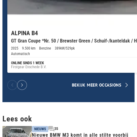
ALPINA B4
GT Gran Coupe *Nr. 50 / Brewster Green / Schuif-/kanteldak /
2025
9.500 km
Benzine
389kW/529pk
Automatisch
ONLINE SINDS 1 WEEK
Firstgear Enschede B.V.
BEKIJK MEER OCCASIONS
Lees ook
35
NIEUWS
Nieuwe BMW M3 komt in alle stilte voorbij