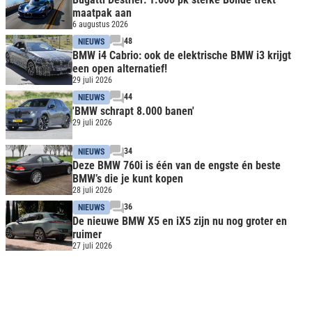
maatpak aan
6 augustus 2026
48
NIEUWS
BMW i4 Cabrio: ook de elektrische BMW i3 krijgt
een open alternatief!
29 juli 2026
44
NIEUWS
'BMW schrapt 8.000 banen'
29 juli 2026
34
NIEUWS
Deze BMW 760i is één van de engste én beste
BMW’s die je kunt kopen
28 juli 2026
36
NIEUWS
De nieuwe BMW X5 en iX5 zijn nu nog groter en
ruimer
27 juli 2026