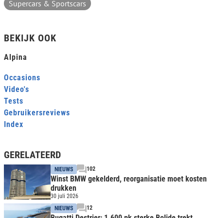
Supercars & Sportscars
BEKIJK OOK
Alpina
Occasions
Video's
Tests
Gebruikersreviews
Index
GERELATEERD
102
NIEUWS
Winst BMW gekelderd, reorganisatie moet kosten
drukken
30 juli 2026
12
NIEUWS
Bugatti Destrier: 1.600 pk sterke Bolide trekt