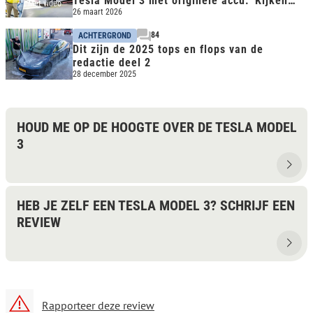
Tesla Model 3 met originele accu: 'Kijken
Met video
hoe lang nog'
26 maart 2026
84
ACHTERGROND
Dit zijn de 2025 tops en flops van de
redactie deel 2
28 december 2025
HOUD ME OP DE HOOGTE OVER DE TESLA MODEL
3
HEB JE ZELF EEN TESLA MODEL 3? SCHRIJF EEN
REVIEW
Rapporteer deze review