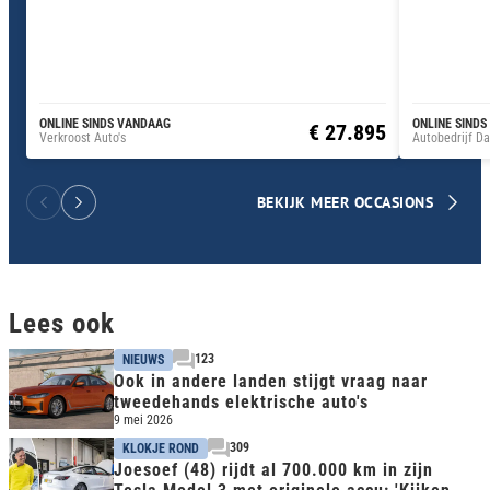
ONLINE SINDS VANDAAG
ONLINE SINDS
€ 27.895
Verkroost Auto's
Autobedrijf Da
BEKIJK MEER OCCASIONS
Lees ook
123
NIEUWS
Ook in andere landen stijgt vraag naar
tweedehands elektrische auto's
9 mei 2026
309
KLOKJE ROND
Joesoef (48) rijdt al 700.000 km in zijn