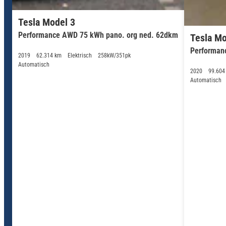
Tesla Model 3
Performance AWD 75 kWh pano. org ned. 62dkm
Tesla Mo
Performan
2019
62.314 km
Elektrisch
258kW/351pk
Automatisch
2020
99.604
Automatisch