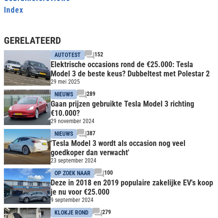
Index
GERELATEERD
152
AUTOTEST
Elektrische occasions rond de €25.000: Tesla
Model 3 de beste keus? Dubbeltest met Polestar 2
29 mei 2025
289
NIEUWS
Gaan prijzen gebruikte Tesla Model 3 richting
€10.000?
29 november 2024
387
NIEUWS
'Tesla Model 3 wordt als occasion nog veel
goedkoper dan verwacht'
23 september 2024
100
OP ZOEK NAAR
Deze in 2018 en 2019 populaire zakelijke EV's koop
je nu voor €25.000
9 september 2024
279
KLOKJE ROND