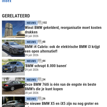
Index
GERELATEERD
102
NIEUWS
Winst BMW gekelderd, reorganisatie moet kosten
drukken
30 juli 2026
48
NIEUWS
BMW i4 Cabrio: ook de elektrische BMW i3 krijgt
een open alternatief!
29 juli 2026
44
NIEUWS
'BMW schrapt 8.000 banen'
29 juli 2026
34
NIEUWS
Deze BMW 760i is één van de engste én beste
BMW’s die je kunt kopen
28 juli 2026
36
NIEUWS
De nieuwe BMW X5 en iX5 zijn nu nog groter en