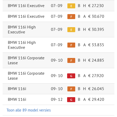
BMW 116i Executive
07-
09
B
H
€ 27.230
E
BMW 116i Executive
07-
09
B
A
€ 30.670
F
BMW 116i High
07-
09
B
H
€ 30.395
E
Executive
BMW 116i High
07-
09
B
A
€ 33.835
F
Executive
BMW 116i Corporate
09-
10
B
H
€ 24.885
F
Lease
BMW 116i Corporate
09-
10
B
A
€ 27.920
G
Lease
BMW 116i
09-
10
B
H
€ 26.045
F
BMW 116i
09-
12
B
A
€ 29.420
G
Toon alle 89 model versies