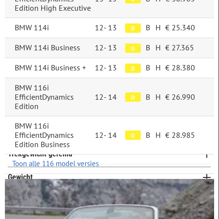
Edition High Executive
Brandstofverbruik
BMW 114i
12-
13
B
H
€ 25.340
D
CO2-uitstoot
BMW 114i Business
12-
13
B
H
€ 27.365
D
Energielabel
BMW 114i Business +
12-
13
B
H
€ 28.380
D
A
221
Segment
BMW 116i
B
68
EfficientDynamics
12-
14
B
H
€ 26.990
D
C (klein midden)
756
Edition
Lengte
C
312
D (midden)
2.053
BMW 116i
D
729
Instaphoogte
E (groot midden)
1.325
EfficientDynamics
12-
14
B
H
€ 28.985
D
E
877
Edition Business
Laag (t/m 58 cm)
4.473
F (groot)
313
Trekgewicht geremd
Meer opties
Middel (58 t/m 68 cm)
567
Toon alle 116 model versies
G (sportief)
1.470
Gewicht
Hoog (68+ cm)
266
Meer opties
Cilinders
2 cilinders
4