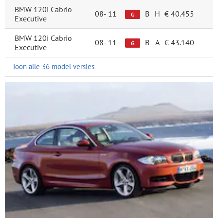
BMW 120i Cabrio
08-
11
B
H
€ 40.455
G
Executive
BMW 120i Cabrio
08-
11
B
A
€ 43.140
G
Executive
Toon alle 36 model versies