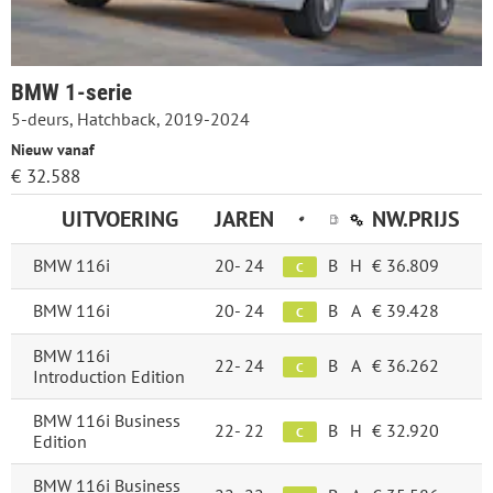
BMW 1-serie
5-deurs, Hatchback, 2019-2024
Nieuw vanaf
€ 32.588
UITVOERING
JAREN
NW.PRIJS
BMW 116i
20-
24
B
H
€ 36.809
C
BMW 116i
20-
24
B
A
€ 39.428
C
BMW 116i
22-
24
B
A
€ 36.262
C
Introduction Edition
BMW 116i Business
22-
22
B
H
€ 32.920
C
Edition
BMW 116i Business