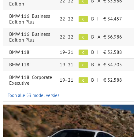
22-
22
B
A
€ 35.586
C
Edition
BMW 116i Business
22-
22
B
H
€ 34.457
C
Edition Plus
BMW 116i Business
22-
22
B
A
€ 36.986
C
Edition Plus
BMW 118i
19-
21
B
H
€ 32.588
C
BMW 118i
19-
21
B
A
€ 34.705
C
BMW 118i Corporate
19-
21
B
H
€ 32.588
C
Executive
Toon alle 53 model versies