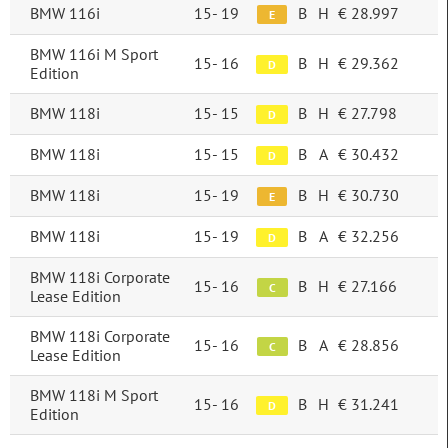
BMW 116i
15-
19
B
H
€ 28.997
E
Transmissie
Automatisch
4.195
BMW 116i M Sport
15-
16
B
H
€ 29.362
D
Edition
Handgeschakeld
2.488
BMW 118i
15-
15
B
H
€ 27.798
D
Carrosserie
BMW 118i
15-
15
B
A
€ 30.432
D
Sedan
2.005
BMW 118i
15-
19
B
H
€ 30.730
E
BMW 118i
15-
19
B
A
€ 32.256
Stationwagon
1.376
D
BMW 118i Corporate
15-
16
B
H
€ 27.166
C
Hatchback
1.076
Lease Edition
BMW 118i Corporate
Coupé
866
15-
16
B
A
€ 28.856
C
Lease Edition
SUV
660
BMW 118i M Sport
15-
16
B
H
€ 31.241
D
Edition
Meer opties