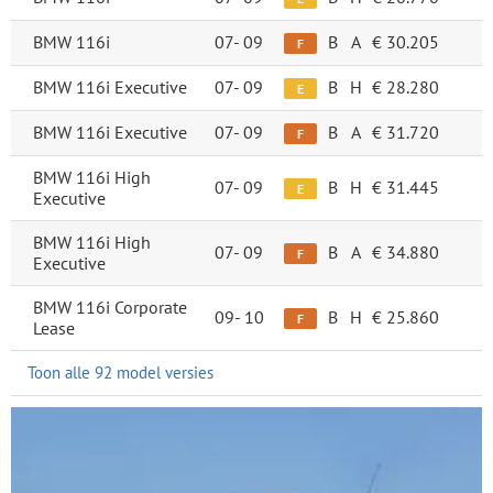
BMW 116i
07-
09
B
A
€ 30.205
F
BMW 116i Executive
07-
09
B
H
€ 28.280
E
BMW 116i Executive
07-
09
B
A
€ 31.720
F
BMW 116i High
07-
09
B
H
€ 31.445
E
Executive
BMW 116i High
07-
09
B
A
€ 34.880
F
Executive
BMW 116i Corporate
09-
10
B
H
€ 25.860
F
Lease
Toon alle 92 model versies