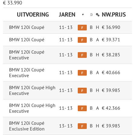
€ 33.990
UITVOERING
JAREN
NW.PRIJS
BMW 120i Coupé
11-
13
B
H
€ 36.990
F
BMW 120i Coupé
11-
13
B
A
€ 39.371
F
BMW 120i Coupé
11-
13
B
H
€ 38.285
F
Executive
BMW 120i Coupé
11-
13
B
A
€ 40.666
F
Executive
BMW 120i Coupé High
11-
13
B
H
€ 39.985
F
Executive
BMW 120i Coupé High
11-
13
B
A
€ 42.366
F
Executive
BMW 120i Coupé
13-
13
B
H
€ 39.985
F
Exclusive Edition