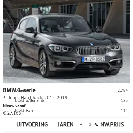
Prijs
Bouwjaar
Brandstof
Benzine
3.660
BMW 1-serie
Diesel
2.784
3-deurs, Hatchback, 2015-2019
Elektro/Benzine
123
Nieuw vanaf
Elektrisch
114
€ 27.166
Elektro/Diesel
2
UITVOERING
JAREN
NW.PRIJS