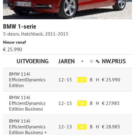
BMW 1-serie
5-deurs, Hatchback, 2011-2015
Nieuw vanaf
€ 25.990
UITVOERING
JAREN
NW.PRIJS
BMW 114i
EfficientDynamics
12-
15
B
H
€ 25.990
D
Edition
BMW 114i
EfficientDynamics
12-
15
B
H
€ 27.985
D
Edition Business
BMW 114i
EfficientDynamics
12-
13
B
H
€ 28.985
D
Edition Business +