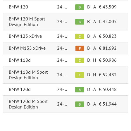
BMW 120
24-
..
B
A
€ 43.509
B
BMW 120 M Sport
24-
..
B
A
€ 45.005
B
Design Edition
BMW 123 xDrive
24-
..
B
A
€ 50.823
C
BMW M135 xDrive
24-
..
B
A
€ 81.692
F
BMW 118d
24-
..
D
H
€ 50.986
C
BMW 118d M Sport
24-
..
D
H
€ 52.482
C
Design Edition
BMW 120d
24-
..
D
A
€ 50.448
B
BMW 120d M Sport
24-
..
D
A
€ 51.944
B
Design Edition