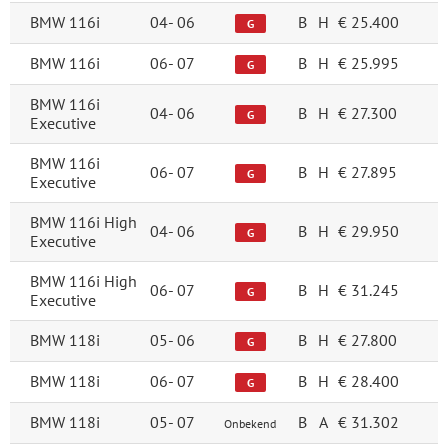
BMW 116i
04-
06
B
H
€ 25.400
G
BMW 116i
06-
07
B
H
€ 25.995
G
BMW 116i
04-
06
B
H
€ 27.300
G
Executive
BMW 116i
06-
07
B
H
€ 27.895
G
Executive
BMW 116i High
04-
06
B
H
€ 29.950
G
Executive
BMW 116i High
06-
07
B
H
€ 31.245
G
Executive
BMW 118i
05-
06
B
H
€ 27.800
G
BMW 118i
06-
07
B
H
€ 28.400
G
BMW 118i
05-
07
B
A
€ 31.302
Onbekend