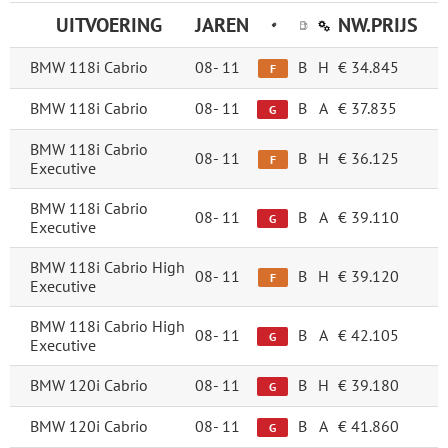
UITVOERING
JAREN
NW.PRIJS
BMW 118i Cabrio
08-
11
B
H
€ 34.845
F
BMW 118i Cabrio
08-
11
B
A
€ 37.835
G
BMW 118i Cabrio
08-
11
B
H
€ 36.125
F
Executive
BMW 118i Cabrio
08-
11
B
A
€ 39.110
G
Executive
BMW 118i Cabrio High
08-
11
B
H
€ 39.120
F
Executive
BMW 118i Cabrio High
08-
11
B
A
€ 42.105
G
Executive
BMW 120i Cabrio
08-
11
B
H
€ 39.180
G
BMW 120i Cabrio
08-
11
B
A
€ 41.860
G