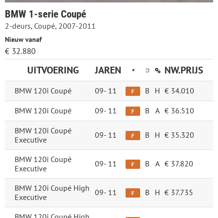
BMW 1-serie Coupé
2-deurs, Coupé, 2007-2011
Nieuw vanaf
€ 32.880
UITVOERING
JAREN
NW.PRIJS
BMW 120i Coupé
09-
11
B
H
€ 34.010
F
BMW 120i Coupé
09-
11
B
A
€ 36.510
F
BMW 120i Coupé
09-
11
B
H
€ 35.320
F
Executive
BMW 120i Coupé
09-
11
B
A
€ 37.820
F
Executive
BMW 120i Coupé High
09-
11
B
H
€ 37.735
F
Executive
BMW 120i Coupé High