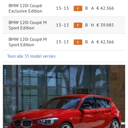
BMW 120i Coupé
13-
13
B
A
€ 42.366
F
Exclusive Edition
BMW 120i Coupé M
13-
13
B
H
€ 39.985
F
Sport Edition
BMW 120i Coupé M
13-
13
B
A
€ 42.366
F
Sport Edition
Toon alle 55 model versies