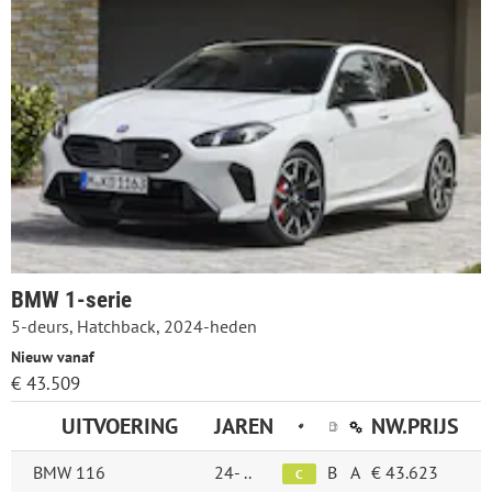
BMW 1-serie
5-deurs, Hatchback, 2024-heden
Nieuw vanaf
€ 43.509
UITVOERING
JAREN
NW.PRIJS
BMW 116
24-
..
B
A
€ 43.623
C