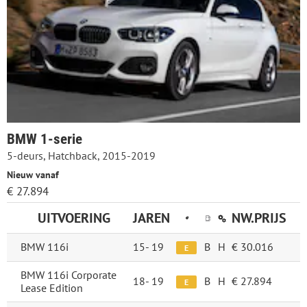
BMW 1-serie
5-deurs, Hatchback, 2015-2019
Nieuw vanaf
€ 27.894
UITVOERING
JAREN
NW.PRIJS
BMW 116i
15-
19
B
H
€ 30.016
E
BMW 116i Corporate
18-
19
B
H
€ 27.894
E
Lease Edition