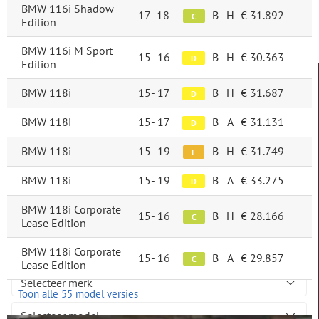
BMW 116i Shadow
17-
18
B
H
€ 31.892
C
Edition
BMW 116i M Sport
15-
16
B
H
€ 30.363
D
Edition
FILTERS
BMW 118i
15-
17
B
H
€ 31.687
D
Categorie
BMW 118i
15-
17
B
A
€ 31.131
D
Nieuwe auto's
BMW 118i
15-
19
B
H
€ 31.749
E
BMW 118i
15-
19
B
A
€ 33.275
D
Elektrische auto's
BMW 118i Corporate
15-
16
B
H
€ 28.166
C
Lease Edition
Merk & model
BMW 118i Corporate
15-
16
B
A
€ 29.857
C
BMW
Lease Edition
Toon alle 55 model versies