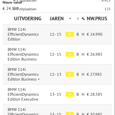
4-5 zitplaatsen
6.423
Nieuw vanaf
€ 24.990
6-7 zitplaatsen
125
UITVOERING
JAREN
NW.PRIJS
8-9 zitplaatsen
0
BMW 114i
Aandrijving
EfficientDynamics
12-
15
B
H
€ 24.990
D
Edition
achterwielaandrijving
4.613
BMW 114i
4WD
1.826
EfficientDynamics
12-
15
B
H
€ 26.985
D
Edition Business
voorwielaandrijving
244
BMW 114i
EfficientDynamics
12-
13
B
H
€ 27.985
Vermogen
D
Edition Business +
BMW 114i
EfficientDynamics
13-
15
B
H
€ 28.585
D
Elektrische actieradius
Edition Executive
BMW 114i
EfficientDynamics
13-
15
B
H
€ 30.985
D