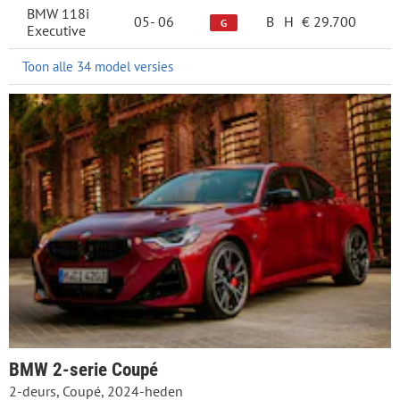
BMW 118i
05-
06
B
H
€ 29.700
G
Executive
Toon alle 34 model versies
BMW 2-serie Coupé
2-deurs, Coupé, 2024-heden