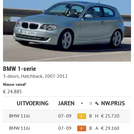
BMW 1-serie
3-deurs, Hatchback, 2007-2012
Nieuw vanaf
€ 24.885
UITVOERING
JAREN
NW.PRIJS
BMW 116i
07-
09
B
H
€ 25.720
E
BMW 116i
07-
09
B
A
€ 29.160
F