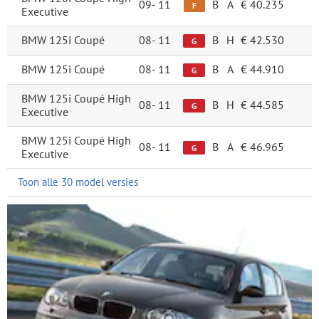
09-
11
B
A
€ 40.235
F
Executive
BMW 125i Coupé
08-
11
B
H
€ 42.530
G
BMW 125i Coupé
08-
11
B
A
€ 44.910
G
BMW 125i Coupé High
08-
11
B
H
€ 44.585
G
Executive
BMW 125i Coupé High
08-
11
B
A
€ 46.965
G
Executive
Toon alle 30 model versies