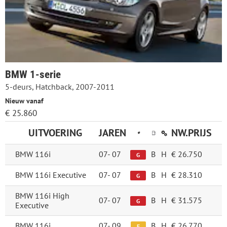
BMW 1-serie
5-deurs, Hatchback, 2007-2011
Nieuw vanaf
€ 25.860
UITVOERING
JAREN
NW.PRIJS
BMW 116i
07-
07
B
H
€ 26.750
G
BMW 116i Executive
07-
07
B
H
€ 28.310
G
BMW 116i High
07-
07
B
H
€ 31.575
G
Executive
BMW 116i
07-
09
B
H
€ 26.770
E