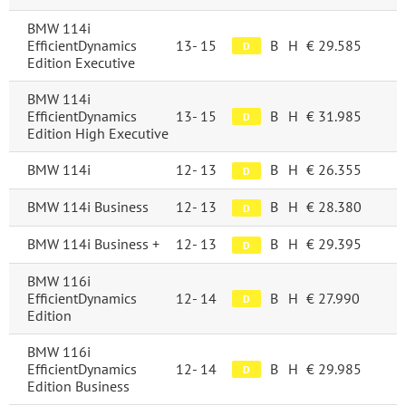
BMW 114i
EfficientDynamics
13-
15
B
H
€ 29.585
D
Edition Executive
BMW 114i
EfficientDynamics
13-
15
B
H
€ 31.985
D
Edition High Executive
BMW 114i
12-
13
B
H
€ 26.355
D
BMW 114i Business
12-
13
B
H
€ 28.380
D
BMW 114i Business +
12-
13
B
H
€ 29.395
D
BMW 116i
EfficientDynamics
12-
14
B
H
€ 27.990
D
Edition
BMW 116i
EfficientDynamics
12-
14
B
H
€ 29.985
D
Edition Business