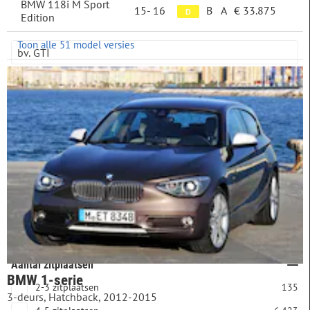
BMW 118i M Sport
15-
16
B
A
€ 33.875
D
Edition
Trefwoord
Toon alle 51 model versies
Plug-in
niet plug-in
6.462
plug-in
221
Aantal deuren
2-3 deuren
1.802
4-5 deuren
4.881
Aantal zitplaatsen
BMW 1-serie
2-3 zitplaatsen
135
3-deurs, Hatchback, 2012-2015