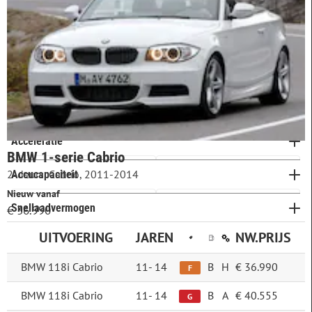
Cilinderinhoud
3 cilinders
210
Koppel
4 cilinders
3.078
5 cilinders
0
Topsnelheid
6 cilinders
2.861
Bagageruimte
Meer opties
Acceleratie
BMW 1-serie Cabrio
2-deurs, Cabrio, 2011-2014
Accucapaciteit
Nieuw vanaf
Snellaadvermogen
€ 36.990
UITVOERING
JAREN
NW.PRIJS
BMW 118i Cabrio
11-
14
B
H
€ 36.990
F
BMW 118i Cabrio
11-
14
B
A
€ 40.555
G